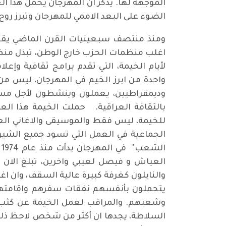
الضوء على البعد الاممي للمهرجان وتبرز روح 
ومنذ منتصف سبعينيات القرن الماضي يقوم
اغلب منظمات الحزب خارج الوطن، تبذل منظم
لأيام الخيمة، التي تقدم برامج ثقافية وإع
واحدة من ابرز الخيم في المهرجان، ليس من
وديمقراطيين، يعملون وينشطون لأجل م
بالثقافة العراقية. حملت الخيمة هذا العام
للخيمة، ليس فقط والموسيقى والاغاني العرا
الجماعية في العمل التي تسود جميع الشيو
ا
العياش و فيصل لعيبي واخرين، تبلغ الا
والنايلون كغرفة كبيرة عالية السقف، وان 
يتحملون بأنفسهم نفقات سفرهم واقامتهم،
وشعبهم. والمراقب لعمل الخيمة عن كثب، لا
السلاطة، يجدها ان أكثر من شخص لاحظ ذلك ق