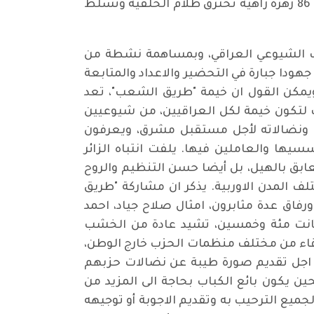
الموجهة لها. يذكر ان المهرجان يحمل هذا العام الرقم 87، وحرص مصممو ملصق المهرجان على تضمينه 86 زهرة زاهية تخترق ظلام الخلفية وتسلط
زب الشيوعي العراقي، وبمساهمة نشطة من
دا جبارة في التحضير والاعداد والمتابعة
، ويمكن القول ان خيمة "طريق الشعب"، تعد
ت لتكون خيمة لكل العراقيين، من شيوعيين
نضالاته لأجل مستقبل مشرق، ويعرفون
سيها والعاملين فيها. يلفت انتباه الزائر
عابق بالهيل، بل أيضا حسن التنظيم والروح
 المدن الاوربية. يذكر ان مشاركة "طريق
طاولة صغيرة، ورفاق عدة مثابرون، امثال صلاح جياد، احمد
كانت مئة وخمسين، تشيد عادة من الخشب
دقاء من مختلف منظمات الحزب خارج الوطن،
 اجل تقديم صورة طيبة عن نضالات حزبهم
ن يكون بائع الكباب بحاجة الى المزيد من
ميع الترحيب به وتقديم الاجوبة أو توجيهه