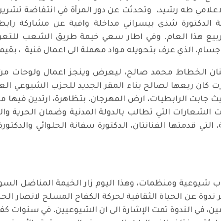
لاعلامي طه رشيد، وتحدثت عن دور المرأة في انتفاضة تشر
 الدكتورة شذى بيسراني مداخلة وافية عن مشاركة رابطة 
ا ربيع هذا العام. وفي اطار سعي خيمة طريق الشعب للتع
جسام، الذي عرف بتحويله مواد مهملة الى اعمال فنية ، بقيمة
فنان الخطاط محمد صالح، ليعرض وينجز اعمال ولوحات من 
نجزت كان ريعها لصالح بناء المقر الجديد للحزب الشيوعي ا
حيث جابت الرابطيات، ارض المهرجان، بتظاهرة، ارتدين فيها م
رات الشعارات التي تطالب بالدولة المدنية وضمان الحرية وا
، التي قدمتها الفنانتان، الدكتورة سفانة الحلوائي والدكتو
اب شيوعية ومنظمات، وهذا اليوم زار الخيمة المناضل ال
دوة عن الحياة الثقافية لحركة الكفاح المسلح لانصار الحز
امين، في الندوة تمت الإشارة الى ان الشيوعيين، في سنوات