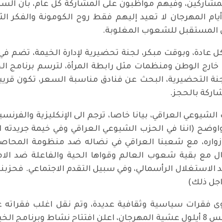
شاركين، وفيهم مواظبون على المشاركة كل عام، بان السر ي
أيام المهرجان لا تعيد إليهم فقط روح الكومونة والفكر ال
وان المستقبل للشعوب المغلوبة.
عادة، وبوقت مبكر، لجنة تحضيرية لإدارة الخيمة، تضم ف
ارج الوطن ومنظمات مثل رابطة المرأة، لترسم برنامج الخ
لجنة التحضيرية، البحث عن فنادق مناسبة السعر، تكون قريب
اركة بالحجز.
زب الشيوعي العراقي، بيانا خاصا، ترجم الى الإنكليزية وال
اوضح (اننا في الحزب الشيوعي العراقي وفي خيمة جريدته
زواره، مع شعبنا العراقي في نضاله ضد منظومة المحاص
نضال مع بقية شعوب العالم وقواها الحية والفاعلة ضد الامب
الاستغلال الرأسمالي، وفي سبيل التقدم الاجتماعي. فحزبنا 
جل ذلك)
حوى فقرات سياسية وثقافية عديدة، وتم نقل اغلب فقرات
جمهور واسع في كل مكان. وفي مساء الخميس 8 أيلول عشية المهرجان، اعلن افتت