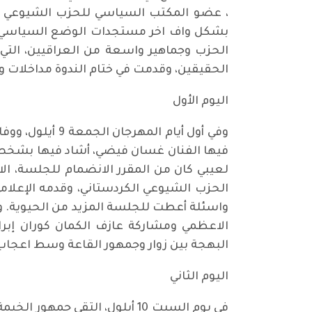
، عضو المكتب السياسي للحزب الشيوعي ال
بشكل واف اخر مستجدات الوضع السياسي في
الحزب وجماهير واسعة من العراقيين، التي 
الحقيقين، وقدمت في ختام الندوة مداخلات وا
اليوم الأول
وفي أول أيام ا
فيها الفنان غسان فيضي، أشاد فيها بشخصية ا
لعيبي كان من المقرر الانضمام للجلسة، ا
الحزب الشيوعي الكردستاني، وقدمه الإعلا
واسئلة أعطت للجلسة المزيد من الحيوية. و
الاعظمي ومشاركة عازف الكمان كوران إبراه
البهجة بين زوار وجمهور القاعة وسط اعجاب
اليوم الثاني
في يوم السبت 10 أيلول، التق