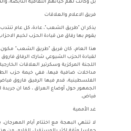
بل وكانت لهم حياتهم الثقافية النابضة، وال
فريق الاعلام والعلاقات
يذكر ان "طريق الشعب"، عادة، كل عام تنتد
يقوم بها رفاق من قيادة الحزب لخيم الاحز
هذا العام، كان فريق "طريق الشعب" مكون، م
لقيادة الحزب الشيوعي شارك الرفاق فاروق 
اللجنة المركزية وسكرتير العلاقات الخارجية
مداخلات ضافية فيها، ففي خيمة حزب الطلي
الفلسطينية، قدم فيها الرفيق فاروق فياض
الجمهور حول أوضاع العراق ، كما ان جريدة ا
فياض.
غد الأممية
لا تنتهي البهجة مع اختتام أيام المهرجان، 
حماسا وثقة اكثر بالمستقبل القادم، من هذا 