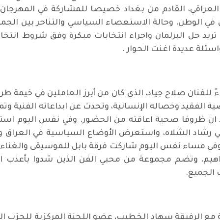
عراقي، القادم من بغداد خصيصا للمشاركة في المهرجان 
 الوطن، وحالة الاستعصاء السياسي والتناحر بين الجماع
تريد حل البرلمان واجراء انتخابات مبكرة وفق شروط انتخ
سئلة عديدة اغنت الحوار .
لمهرجان الجمعة 9 أيلول، ووفاءً للفنان صلاح جياد، الذي كان من أبرز العا
لفقيد وخصاله الإنسانية، وتحدث عن ابداعاته الفنية وتميزه
لا ان ظروفا صحية اعاقته من الحضور. وفي نفس اليوم است
مي رشاد الشلاه، واستعرض الأوضاع السياسية في العراق
في مساء نفس اليوم شاركت فرقة بابل للموسيقى والغناء، وا
يم، وتضم مجموعة من محبي الفن الذين شدوا بأعذب الأغا
 الجميع.
ى جمهور الخيمة مع الرفيقة سهاد الخطيب، عضو اللجنة المركزية للح