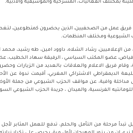
مليئة بمختلف الفعاليات، المسرحية والموسيقية والأدبية.
ب فريق عمل من الصحفيين، الذين يحضرون كمتطوعين، لتغطية 
اب الشيوعية ومختلف المنظمات.
ن الإعلاميين، رشاد الشلاه، داوود امين، طه رشيد، محمد 
فياض، عضو المكتب السياسي ، الرفيقة سهاد الخطيب، عضو
، وقام فريق الاعلام والعلاقات بالعديد من الزيارات وحضرو
عة الديمقراطي الاشتراكي المغربي، أقيمت ندوة عن الأ
 مداخلة وافية، عن مواقف الحزب الشيوعي من جملة الأوض
للومانتيه الفرنسية، والميدان ، جريدة الحزب الشيوعي السو
بل تبدأ مرحلة من التأمل والحلم، تدفع للعمل المثابر لأج
نرى ان من يزور المهرجان لأول مرة، يحرص على تكرار زيارت