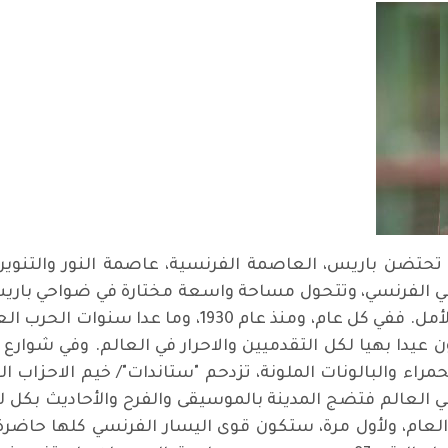
تحتضن باريس، العاصمة الفرنسية، عاصمة النور والتنوير
يوعي الفرنسي، وتتحول مساحة واسعة مختارة في ضواحي باريس
في العالم، مدينة للتضامن الاممي والفرح والأمل. ففي كل
 عيدا بهيا لكل التقدميين والاحرار في العالم. وفي شوارع
الحمراء والبالونات الملونة، تزدحم "ستاندات"/ خيم الاحزا
لعالم فتضج المدينة بالموسيقى والفرح والأحاديث بكل لغا
هذا العام، ولأول مرة، ستكون قوى اليسار الفرنسي كلها حا