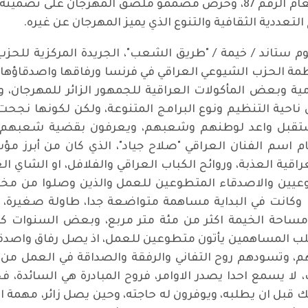
التعددية الثقافية والتنوع الذي يميز المهرجان عن غيره.
 ستاند / خيمة / "طريق الشعب"، الجريدة المركزية للح
ة الحزب الشيوعي العراقي في فرنسا ورفاقها واصدقاؤها جهو
لامية وبعض المأكولات العراقية للجمهور الزائر للمهرجان
 ناحية التنظيم ونوع البرامج المتنوعة، ولكن لكونها نجح
ستقبل واعد لوطنهم وشعبهم، ويعرفون بقضية شعبهم و
 اسم الفنان العراقي "صلاح جياد"، الذي كان من أبرز مؤس
قية العذبة، وروائح الكباب العراقي والفلافل، او الشاي ال
عيين والاصدقاء المتطوعين للعمل والذين وصلوا من مختلف
لشعب" في المهرجان بدأت منذ عام 1974 وكانت في البداية مساهمة متواضعة جدا، 
ن مساحة الخيمة اكثر من مئة متر مربع، وبعض السنوات 
اغلب المساهمين يأتون متطوعين للعمل، اذ يصل رفاق واص
 وتسودهم روح التفاني والرفقة والصداقة في العمل من
 يسمع احدا يصدر الاوامر، فروح المبادرة هي السائدة، فحي
بل ان يطلبه، ويوفرون له حاجته، وحين يصل زائر، مهمة الج