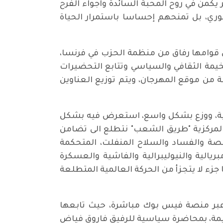
كمن في روح المحبة السائدة واجواء الفرح
ثوري، بل تمنحهم إحساسا باستمرار الحياة
ي قوامها رفاق من منظمة الحزب في فرنسا،
يمة الثقافي والسياسي وتتابع التحضيرات
ة من موقع المهرجان، ويتم توزيع العناوين
فرنسية، ووزع بشكل واسع، استعرض فيه بشكل
 المركزية "طريق الشعب" نتطلع الى تضامن
صة والفساد والسلاح المنفلت، المتحكمة
ريالية والنيوليبرالية والفاشية والعسكرة
جزء لا يتجزأ من الحركة العالمية المتطلعة
ه عبر منصة فيس بوك مباشرة، حيث تابعها
اح نشاط وبرنامج الخيمة، بمحاضرة سياسية للرفيق فاروق فياض