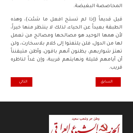
المحاصصة البغيضة.
قيل قديماً (إذا لم تستح افعل ما شئت)، وهذه
الطبقة بعيداً عن الحياء، لذلك لا ينتظر منها خيراً،
لأن همها الوحيد هو مصالحها ومصالح من تعمل
لها من الدول، فلن يلتفتوا إلى كلام بلاسخارت، ولن
تهتز شواربهم، يظنون أنهم باقون، وأظن متيقنناً
أن أيامهم قليلة ونهايتهم قريبة، وإن غداً لناظره
قريب.
المقال السابق: عيد المعلم
المقال التالي: غاي
السابق
التالي