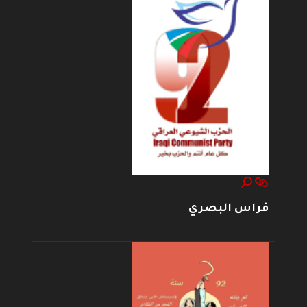
فراس البصري