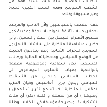
انتخابات الماضية سنة 2014 نسبة 86% من
الشعب السويدي وهذه النسب الكبيرة مميزة
وغير مسبوقة وذلك:
لثقة الشعب بالسياسيين ولأن الناخب والمرشح
يحملان جينات ثقافة المواطنة الحقة وعقيدة كون
صندوق الأقتراع الفيصل بين الغث والسمين ، وأني
حضرت مشاهدة المناظرة على شاشات التلفزيون
السويدي للأحزاب الثمانية وهم يتبادلون الحديث
عن الوضع السياسي ومعطياته الحالية ورهانات
المستقبل بكل شفافية وموضوعية مفعمة
بالواقعية بغياب الأسلوب الديماغوجي في
الخطاب السياسي والخالي من التسقيط
السياسي وبدون جرح أحاسيس وكيان الحزب
المقابل بالمناظرة أنك تسمع تكرار أستعمال (
أوشيكتا ) أي من فضلك و كلمة (تكر) أي مئات
التشكرات ! ، وبصراحة مؤسفة في أنتخابات وطننا