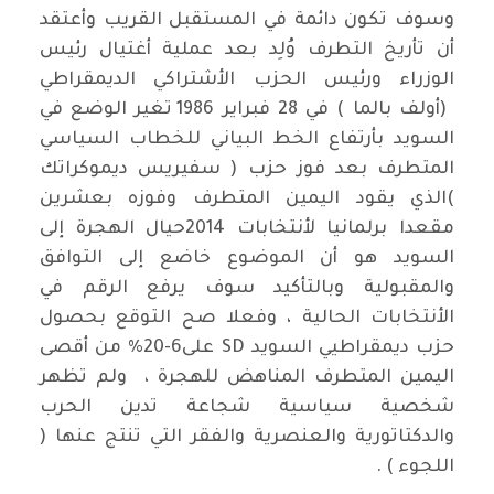
وسوف تكون دائمة في المستقبل القريب وأعتقد
أن تأريخ التطرف وُلِد بعد عملية أغتيال رئيس
الوزراء ورئيس الحزب الأشتراكي الديمقراطي
(أولف بالما ) في 28 فبراير 1986 تغير الوضع في
السويد بأرتفاع الخط البياني للخطاب السياسي
المتطرف بعد فوز حزب ( سفيريس ديموكراتك
)الذي يقود اليمين المتطرف وفوزه بعشرين
مقعدا برلمانيا لأنتخابات 2014حيال الهجرة إلى
السويد هو أن الموضوع خاضع إلى التوافق
والمقبولية وبالتأكيد سوف يرفع الرقم في
الأنتخابات الحالية ، وفعلا صح التوقع بحصول
حزب ديمقراطيي السويد SD على6-20% من أقصى
اليمين المتطرف المناهض للهجرة ، ولم تظهر
شخصية سياسية شجاعة تدين الحرب
والدكتاتورية والعنصرية والفقر التي تنتج عنها (
اللجوء ) .