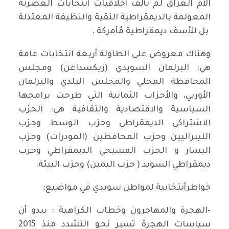
الأم العراق لم نألف أخلاقيات أنتخابات العصرنة
المعولمة بالديمقراطية النقية والنظيفة المعتدلة
بل للأسف ديمقراطية مُأمركة .
وهناك معروض على الطاولة أربعة انتخابات عامة
هي: البرلمان السويدي (ريكسداغن) ومجلس
المحافظة المحلي والمجلس البلدي والبرلمان
الأوربي، والأحزاب الثمانية التي طرحت برامجها
السياسية والاقتصادية والثقافية هي: الحزب
الاشتراكي الديمقراطي وحزب الوسط وحزب
الليبراليين وحزب المحافظين (المودرات) وحزب
اليسار و الحزب المسيحي الديمقراطي وحزب
ديمقراطي السويد ( حزب اليمين) وحزب البيئة.
خواطرأنتخابية لمواطن سويدي في مواضيع:
-الهجرة والمهاجرون وخطاب الكراهية : يبدو أن
سياسات الهجرة تسير نحو التشدد منذ 2015