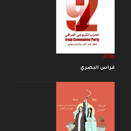
فراس البصري