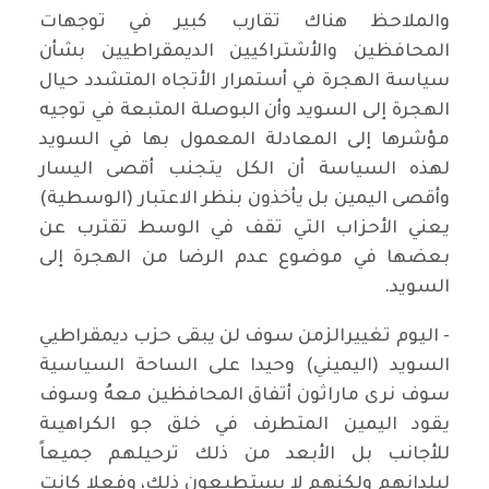
والملاحظ هناك تقارب كبير في توجهات
المحافظين والأشتراكيين الديمقراطيين بشأن
سياسة الهجرة في أستمرار الأتجاه المتشدد حيال
الهجرة إلى السويد وأن البوصلة المتبعة في توجيه
مؤشرها إلى المعادلة المعمول بها في السويد
لهذه السياسة أن الكل يتجنب أقصى اليسار
وأقصى اليمين بل يأخذون بنظر الاعتبار (الوسطية)
يعني الأحزاب التي تقف في الوسط تقترب عن
بعضها في موضوع عدم الرضا من الهجرة إلى
السويد.
- اليوم تغييرالزمن سوف لن يبقى حزب ديمقراطيي
السويد (اليميني) وحيدا على الساحة السياسية
سوف نرى ماراثون أتفاق المحافظين معهُ وسوف
يقود اليمين المتطرف في خلق جو الكراهيىة
للأجانب بل الأبعد من ذلك ترحيلهم جميعاً
لبلدانهم ولكنهم لا يستطيعون ذلك، وفعلا كانت