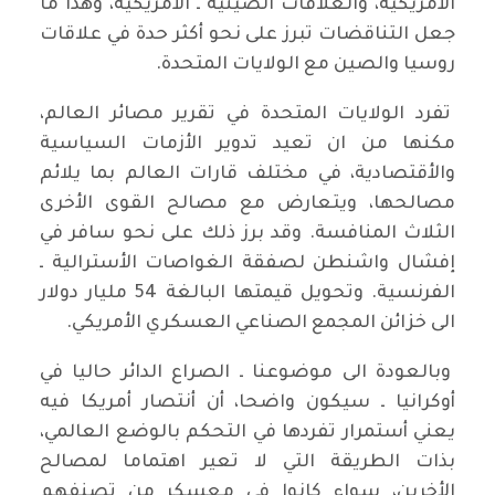
الأمريكية، والعلاقات الصينية ـ الأمريكية، وهذا ما
جعل التناقضات تبرز على نحو أكثر حدة في علاقات
روسيا والصين مع الولايات المتحدة.
تفرد الولايات المتحدة في تقرير مصائر العالم،
مكنها من ان تعيد تدوير الأزمات السياسية
والأقتصادية، في مختلف قارات العالم بما يلائم
مصالحها، ويتعارض مع مصالح القوى الأخرى
الثلاث المنافسة. وقد برز ذلك على نحو سافر في
إفشال واشنطن لصفقة الغواصات الأسترالية ـ
الفرنسية. وتحويل قيمتها البالغة 54 مليار دولار
الى خزائن المجمع الصناعي العسكري الأمريكي.
وبالعودة الى موضوعنا ـ الصراع الدائر حاليا في
أوكرانيا ـ سيكون واضحا، أن أنتصار أمريكا فيه
يعني أستمرار تفردها في التحكم بالوضع العالمي،
بذات الطريقة التي لا تعير اهتماما لمصالح
الأخرين، سواء كانوا في معسكر من تصنفهم