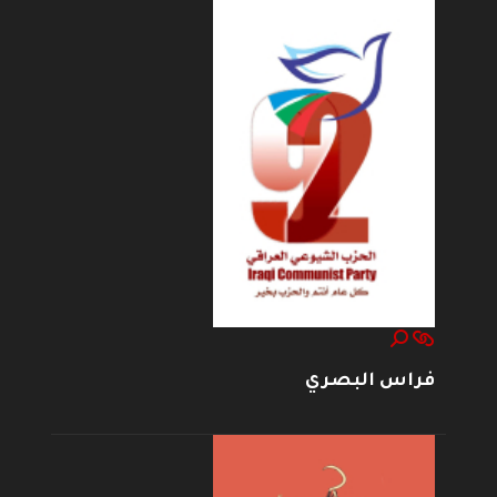
فراس البصري