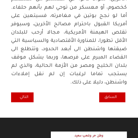
كخصوم، أو معسكر من توحي لهم بأنهم حلفاء.
أما لو نجح بوتين في مغامرته، فسيتعين على
أمريكا القبول باحترام مصالح الأخرين، وسيوفر
تقلص الهيمنة الأمريكية، مجالا أرحب للبلدان
الأقل تطورا، للمناورة الأقتصادية والسياسية التي
ضيقتها واشنطن الى أبعد الحدود، وتتطلع الى
القضاء المبرم على فرصها، وربما يشكل موقف
بلدان الخليج ومصر من الأزمة الحالية، والذي لم
يستجب تماما لرغبات إن لم نقل إملاءات
واشنطن، دليلا على ذلك.
المقال السابق: توظيف المال في السياسة الخارجية
المقال التالي: أتنف
السابق
التالي