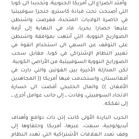
وأمتد الصراع الى أمريكا الجنوبية، وتحديدا الى كوبا
التي أصبحت تحت قيادة كاسترو، خنجرا سوفييتيا
في خاصرة الولايات المتحدة، ففرضت واشنطن
عليها حصارا بحريا، قاد في النهاية إلى أزمة
الصواريخ النووية، التي أنتهت بموافقة واشنطن
على التوقف عن السعي الى استخدام القوة في
تغيير النظام الإشتراكي في كوبا، مقابل سحب
الصورايخ النووية السوفييتية من الأراضي الكوبية.
لكن المنازلة الأخيرة بين القوتين والتي دارت في
أفغانستان، واستخدمت فيها أمريكا (( المجاهدين
الأفغان )) والمال الخليجي أفضت الى خسارة
الاتحاد السوفييتي، وقادت ــ إلى جانب عوامل أخرى ــ
إلى تفككه.
الحرب الباردة الأولى كانت إذن ذات دوافع وأهداف
أيديولوجية، سعت، عبرها، أمريكا وحلفاوها إلى
وقف تمدد العلاقات الأشتراكية التي تهدد النظام