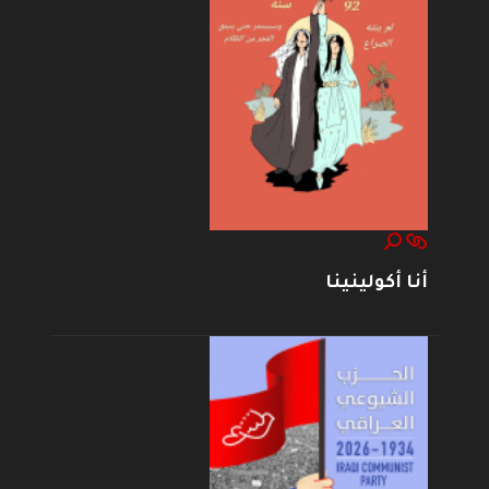
أنا أكولينينا