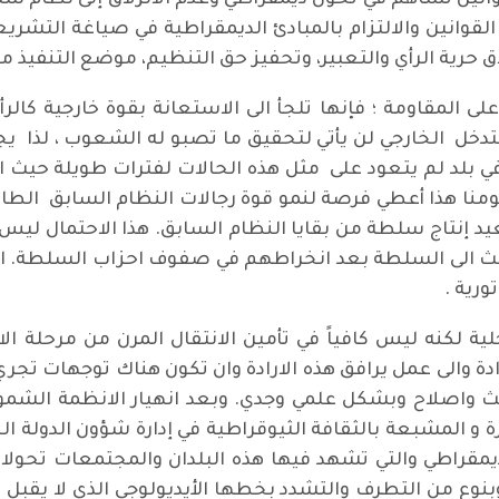
انين تساهم في تحول ديمقراطي وعدم الانزلاق إلى نظام سلطو
القوانين والالتزام بالمبادئ الديمقراطية في صياغة التش
 حرية الرأي والتعبير، وتحفيز حق التنظيم، موضع التنفيذ م
لمقاومة ؛ فإنها تلجأ الى الاستعانة بقوة خارجية كالرأي
لتدخل الخارجي لن يأتي لتحقيق ما تصبو له الشعوب ، لذا يج
في بلد لم يتعود على مثل هذه الحالات لفترات طويلة حيث 
ة الفراغ السياسي منذ 2003 والى يومنا هذا أعطي فرصة لنمو قوة رجالات النظا
يد إنتاج سلطة من بقايا النظام السابق. هذا الاحتمال ليس م
لبعث الى السلطة بعد انخراطهم في صفوف احزاب السلطة. ا
ورية .
ة لكنه ليس كافياً في تأمين الانتقال المرن من مرحلة الا
رادة والى عمل يرافق هذه الارادة وان تكون هناك توجهات تج
يث واصلاح وبشكل علمي وجدي. وبعد انهيار الانظمة الشم
 و المشبعة بالثقافة الثيوقراطية في إدارة شؤون الدولة ال
لديمقراطي والتي تشهد فيها هذه البلدان والمجتمعات تحو
 وبنوع من التطرف والتشدد بخطها الأيديولوجي الذي لا يقبل 