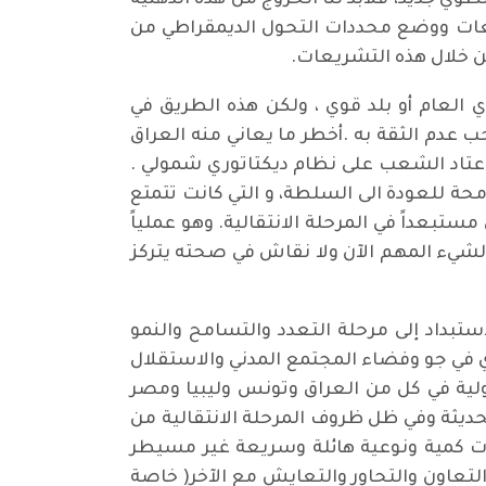
ي جديد، فلابد لنا الخروج من هذه الذهنية
ريعات ووضع محددات التحول الديمقراطي من
ن خلال هذه التشريعات.
 العام أو بلد قوي ، ولكن هذه الطريق في
ب عدم الثقة به .أخطر ما يعاني منه العراق
اعتاد الشعب على نظام ديكتاتوري شمولي .
م السابق الطامحة للعودة الى السلطة، و التي كانت تتمتع
ستبعداً في المرحلة الانتقالية. وهو عملياً
لشيء المهم الآن ولا نقاش في صحته يتركز
ستبداد إلى مرحلة التعدد والتسامح والنمو
ري في جو وفضاء المجتمع المدني والاستقلال
ولية في كل من العراق وتونس وليبيا ومصر
حديثة وفي ظل ظروف المرحلة الانتقالية من
لات كمية ونوعية هائلة وسريعة غير مسيطر
التعاون والتحاور والتعايش مع الآخر( خاصة