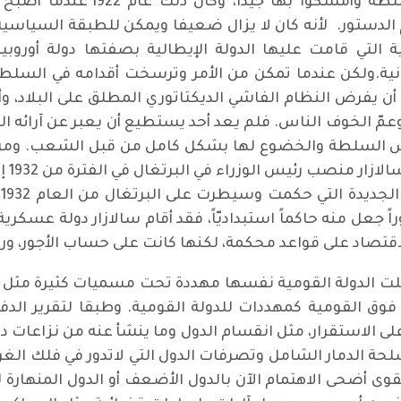
في هذه اللحظة قفز الفاشيون على
ستور. لأنه كان لا يزال ضعيفا ويمكن للطبقة السياسية ال
ة التي قامت عليها الدولة الإيطالية بصفتها دولة أوروبي
انية.ولكن عندما تمكن من الأمر وترسخت أقدامه في ال
أن يفرض النظام الفاشي الديكتاتوري المطلق على البلاد، وأ
مّ الخوف الناس. فلم يعد أحد يستطيع أن يعبر عن آرائه ال
يس السلطة والخضوع لها بشكل كامل من قبل الشعب. ومن لا
ً جعل منه حاكماً استبداديّاً، فقد أقام سالازار دولة عسكرية
اقتصاد على قواعد محكمة، لكنها كانت على حساب الأجور، ورف
لت الدولة القومية نفسها مهددة تحت مسميات كثيرة مثل عو
على الاستقرار، مثل انقسام الدول وما ينشأ عنه من نزاعات دو
حة الدمار الشامل وتصرفات الدول التي لاتدور في فلك الغ
القوى أضحى الاهتمام الآن بالدول الأضعف أو الدول المنهارة ل