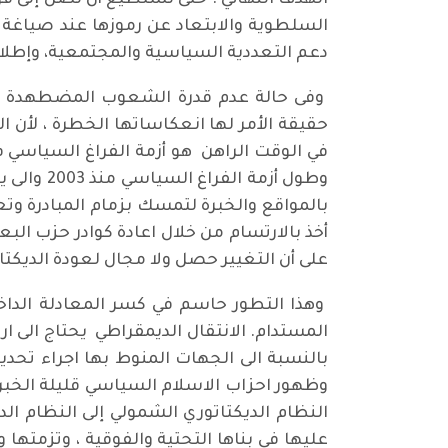
الهدف النهائي . حتى نستطيع أن نصل إلى قو
السلطوية والابتعاد عن رموزها عند صياغة 
دعم التعددية السياسية والمجتمعية، وإطلاق
وفى حالة عدم قدرة الشعوب المضطهدة على ا
حقيقة الأمر لها انعكاساتها الخطرة ، لأن ا
في الوقت الراهن هو أزمة الفراغ السياسي 
وطول أزم
بالمواقع والخبرة لتمسك بزمام المبادرة وتع
أخذ بالارتسام من خلال اعادة كوادر حزب ا
على أن التغيير حصل ولا مجال لعودة الديكتات
وهذا التطور حاسم في كسر المعادلة الداخلي
المستدام. الانتقال الديمقراطي يحتاج الى ا
بالنسبة الى الجهات المنوط بها اجراء تحد
وظهور احزاب الاسلام السياسي قليلة الخبرة
النظام الديكتاتوري الشمولي إلى النظام ا
عليها في بناها التحتية والفوقية ، وتزمتها