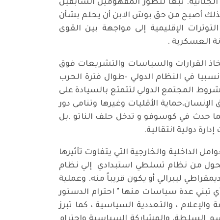
جنائية. تبعاً لتطور المفهومين السابقين
لذلك أصبح من حق بوش الابن أن يحلم بشأن
وترات الإقليمية إلى مواجهة بين القوى
نة العسكرية .
خاذ القرارات والسياسات والتشريعات فوق
سبيا في النظام الدولي -طوال فترة الحرب
ي شروط المجتمع الدولي لتتمتع بالسيادة على
الإنسان،حماية الأقليات وغيرها وتنامى دور
كما حدث في كوسوفو و تدخل حلف الناتو .بل
ارة دولية انتقالية.
 الداخلية والخارجية التي يتفاوت تأثيرها
 يتحول من نظام تسلطي استبدادي إلي نظام
قراطي ليبرالي أو يكون قريباً منه. وعملية
ي تبني عدة سياسات منها " احترام الدستور
والإعلام ، والتعددية السياسية ، كما تبرز
م السلطة، والمشاركة السياسية واحترام