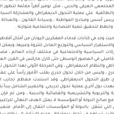
مجتمعي العرقي والديني ، مثل توفير أطراً ملائمة لتطور ا
 والطائفية علي عملية التحول الديمقراطي والمشاركة السي
ريس أسس ومبادئ المواطنة ، وسيادة القانون ، والعدالة 
 وخطط لتحقيق تنمية اقتصادية واجتماعية متوازنة .
 حيث وجد في كتابات قدماء المفكرين اليونان من أمثال أفلاط
والاستقرار السياسي والتوزيع العادل للثروة وغيرها، ويمكن 
كات السياسية والاجتماعية في مختلف أرجاء العالم ، فضلا
كافيلي في العصور الوسطى حتى كارل ماركس في القرن الع
اطي والنظام الديمقراطي ، وفي المرحلة الأولي لهذا التحول
رج ، وليس من خلال تحول جذري بقلب الأمور رأساً علي ع
ى طرق التحول الديمقراطي. وقد استندت معظم تجارب الت
هدت دول أخري عملية تحول تدريجي. والتغيير الشامل يبدأ بتغ
 والتربوية والتشريعية والقضائية والدينية ، ومن ثم فإن ت
مع صالح الدولة أو المؤسسة لا يمثل الهدف النهائي للراغب
ى التي تنتقل بالدولة أو المؤسسات انتقال إلى الأمام. فتغي