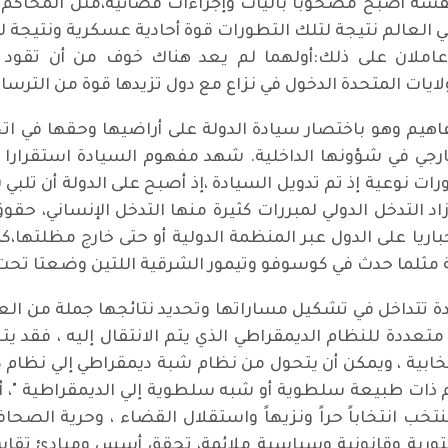
سه أصبح مصحوبا بآليات وإجراءات قضائية،مثل المحاكم ال
العالم نتيجة لتلك التطورات قوة أحادية عسكرية ونتيجة 
ملان على ذلك:أولهما لم يعد هناك خوف من أن تقود الت
ايات المتحدة الدخول في نزاع مع دول تزيدها قوة من الترسا
هيم وهو باختصار سيادة الدولة على أراضيها وحقها في ات
رجي في شؤونها الداخلية. شهد مفهوم السيادة استقرارا ن
رات نوعية إذ تم تدويل السيادة ،إذ أصبح على الدولة أن تلب
لتدخل الدولي لمبررات كثيرة منها التدخل الإنساني، حقوق 
باريا على الدول عبر المنظمة الدولية أو حتى خارج مظلتها،
 مثلما حدث في كوسوفو وتيمور الشرقية اللتين وضعتا تحت إد
تداخل في تشكيل مساراتها وتحديد نتائجها جملة من العوامل
تعددة للنظام الديمقراطي الذي يتم الانتقال إليه ، فقد
بية ، ويمكن أن يتحول من نظام شبة ديمقراطي إلي نظام ديم
م ذات طبيعة سلطوية أو شبه سلطوية إلي الديمقراطية "، أ
انتخاباً حراً ونزيهاً واستقلال القضاء ، وحرية الصحافة 
ورية وقانونية وسياسية ملائمة، تحقق أسس ومبادئ تقاس