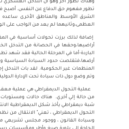
وهناك تطور آخر وهو أن التدخل العسكري نف
تطور مفهوم حق الدفاع عن النفس. أصبح في 
الشرق الأوسط والمناطق الأخرى ساعده عا
العظمى،وثانيهما لم يعد من الواجب على الول
إضافة لذلك برزت تحولات أساسية في المفا
أراضيها،وحقها في الحصانة من التدخل الخا
الباردة-أما في المرحلة الحالية فقد شهد تطو
أرضها،فتقلصت حدود السيادة السياسية وزاد ا
المنظمات غير الحكومية. لقد بات التدخل إج
وتم وضع دول ذات سيادة تحت الإدارة الدولية
عملية التحول الديمقراطي هي عملية معقدة ت
من حالة إلي أخري. هناك حالات ومستويات م
شبة ديمقراطي يأخذ شكل الديمقراطية الانتخا
التحول الديمقراطي ، تعني" الانتقال من نظ
وسيادة القانون ، ووجود مجلس تشريعي منتخب 
الحاجة إلي بلورة صيغ وأطر ومؤسسات دست