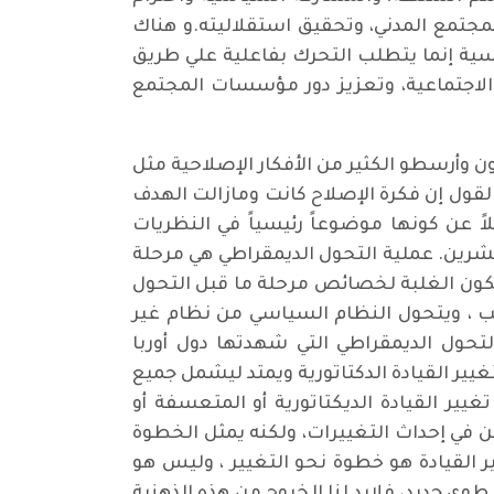
لمجتمع المدني، وتحقيق استقلاليته.و هناك
اسية إنما يتطلب التحرك بفاعلية علي طريق
الاجتماعية، وتعزيز دور مؤسسات المجتمع
ون وأرسطو الكثير من الأفكار الإصلاحية مثل
القول إن فكرة الإصلاح كانت ومازالت الهدف
ً عن كونها موضوعاً رئيسياً في النظريات
شرين. عملية التحول الديمقراطي هي مرحلة
 تكون الغلبة لخصائص مرحلة ما قبل التحول
قب ، ويتحول النظام السياسي من نظام غير
حول الديمقراطي التي شهدتها دول أوربا
يير القيادة الدكتاتورية ويمتد ليشمل جميع
غيير القيادة الديكتاتورية أو المتعسفة أو
ين في إحداث التغييرات، ولكنه يمثل الخطوة
ير القيادة هو خطوة نحو التغيير ، وليس هو