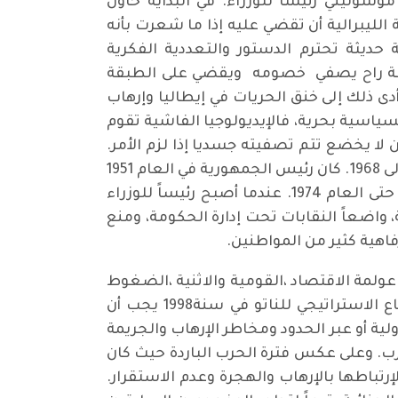
 السلطة وأمسكوا بها جيدا، وكان ذلك عام 1922 عندما أصبح موسوليني رئيسا للوزراء. في البداية حاول
ليبرالية أن تقضي عليه إذا ما شعرت بأنه
ة حديثة تحترم الدستور والتعددية الفكرية
سلطة راح يصفي خصومه ويقضي على الطبقة
دى ذلك إلى خنق الحريات في إيطاليا وإرهاب
سياسية بحرية، فالإيديولوجيا الفاشية تقوم
 يخضع تتم تصفيته جسديا إذا لزم الأمر.
أما صعود الفاشية في البرتغال فقد شغل سالازار منصب رئيس الوزراء في البرتغال في الفترة من 1932 إلى 1968. كان رئيس الجمهورية في العام 1951
بصفة مؤقتة. أسس وقاد ما يعرف بالدولة الجديدة التي حكمت وسيطرت على البرتغال من العام 1932 حتى العام 1974. عندما أصبح رئيساً للوزراء
، واضعاً النقابات تحت إدارة الحكومة، ومنع
اهية كثير من المواطنين.
لمة الاقتصاد ،القومية والاثنية ،الضغوط
الدولية من أجل حقوق الإنسان، والاعتبارات فوق القومية كمهددات للدولة القومية. وطبقا لتقرير الدفاع الاستراتيجي للناتو في سنة1998 يجب أن
لية أو عبر الحدود ومخاطر الإرهاب والجريمة
رب. وعلى عكس فترة الحرب الباردة حيث كان
إرتباطها بالإرهاب والهجرة وعدم الاستقرار.