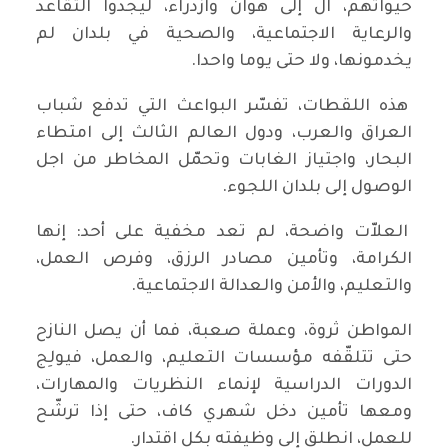
حيواتهم، آل إلى هوان وازدراء، ليجدوا التقاعد
والرعاية الاجتماعية، والصحية في بلدان لم
يخدمونها، ولا حتى يوما واحدا.
هذه اللقطات، تفسّر البواعث التي تدفع شباب
العراق والعرب، ودول العالم الثالث إلى امتطاء
البحار، واجتياز الغابات وتحمّل المخاطر من اجل
الوصول إلى بلدان اللجوء.
العلاّت واضحة، لم تعد مخفية على أحد: إنها
الكرامة، وتأمين مصادر الرزق، وفرص العمل،
والتعليم، والأمن والعدالة الاجتماعية.
المواطن ثروة، وعملة صعبة، فما أن يصل النازح
حتى تتلقّفه مؤسسات التعليم، والعمل، فيولِج
الدورات الدراسية لإنماء النظريات والمهارات،
ومعها تأمين دخل شهري كاف، حتى إذا ترشّح
للعمل، انطلق إلى وظيفته بكل اقتدار.