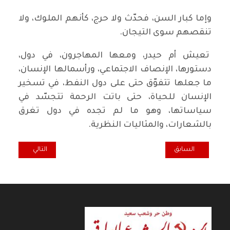
وإما كبار السن، فحدّث ولا حرج، كأنهم الملوك، ولا
تنقصهم سوى التيجان.
تعيش أم حيدر، ومعها المهاجرون، في دول،
دستورها، الإنصاف الاجتماعي، ورأسمالها الإنسان،
ما جعلها تتفوّق حتى على دول النفط، في تسخير
الإنسان للحياة، حتى باتت الرحمة تتجسّد في
سياساتها، وهو ما لم تجده في دول تغرق
بالشعارات، والمثاليات النظرية.
المقال السابق: مظلومية العراقيين… من لها ؟
المقال التالي: النظا
السابق
التالي