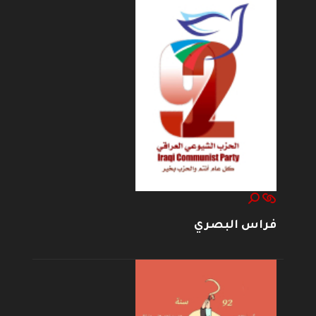
فراس البصري