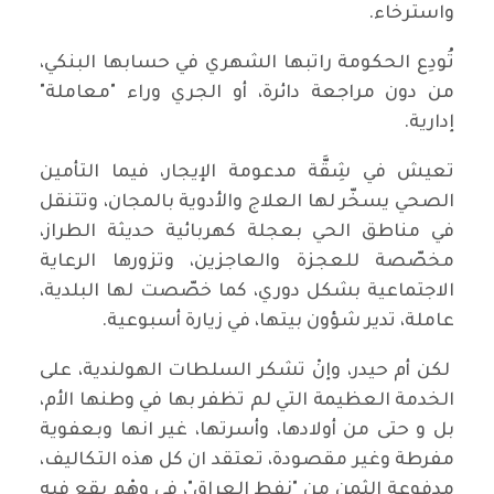
واسترخاء.
تُودِع الحكومة راتبها الشهري في حسابها البنكي،
من دون مراجعة دائرة، أو الجري وراء "معاملة"
إدارية.
تعيش في شِقَّة مدعومة الإيجار، فيما التأمين
الصحي يسخّر لها العلاج والأدوية بالمجان، وتتنقل
في مناطق الحي بعجلة كهربائية حديثة الطراز،
مخصّصة للعجزة والعاجزين، وتزورها الرعاية
الاجتماعية بشكل دوري، كما خصّصت لها البلدية،
عاملة، تدير شؤون بيتها، في زيارة أسبوعية.
لكن أم حيدر، وإنْ تشكر السلطات الهولندية، على
الخدمة العظيمة التي لم تظفر بها في وطنها الأم،
بل و حتى من أولادها، وأسرتها، غير انها وبعفوية
مفرطة وغير مقصودة، تعتقد ان كل هذه التكاليف،
مدفوعة الثمن من "نفط العراق"، في وهْم يقع فيه