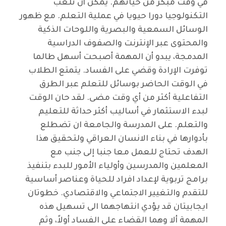
في وقت مبكر من حياتهم. يمكن أن تلعب
التكنولوجيا دورا حيويا في عملية التعلم. مع ظهور
الوسائل السمعية والبصرية واللوحات الذكية
والمحتوى عبر الإنترنت والصفوف الدراسية
المدمجة، يبدو أن المهمة أصبحت أسهل طالما
توفرت الإرادة وقضي على الفساد. يتمتع الطلاب
في الوقت الحاضر بوسائل للتعلم عبر الطرق
التفاعلية أكثر من أي وقت مضى. لقد حان الوقت
لبدء الاستثمار في أساليب أكثر حداثة للتعليم
والتعلم. على المدرسة والجامعة ان تضطلع
بأدوارها في بناء الانسان العراقي ولتحقيق هذا
الهدف تحتاج للعمل معا جنبا إلى جنب مع
المعلمين والمدرسين وأولياء الأمور للبدء بتنفيذ
برامج تربوية لإعداد افراد للحياة وعناصر أساسية
للتقدم والتغيير الاجتماعي والاقتصادي. خطوتان
ايجابيتان قد يؤدي انتهاجهما الى تسهيل هذه
المهمة ألا وهما القضاء على الفساد أولاً، وثم