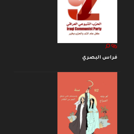
فراس البصري