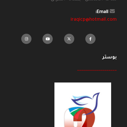
Email:
iraqicp@hotmail.com
بوستر
--------------------