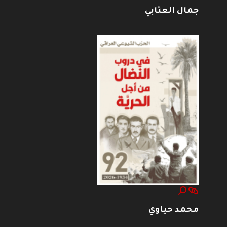
جمال العتابي
محمد حياوي