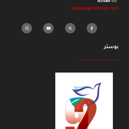
Email:
iraqicp@hotmail.com
بوستر
--------------------