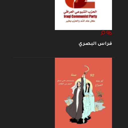
فراس البصري