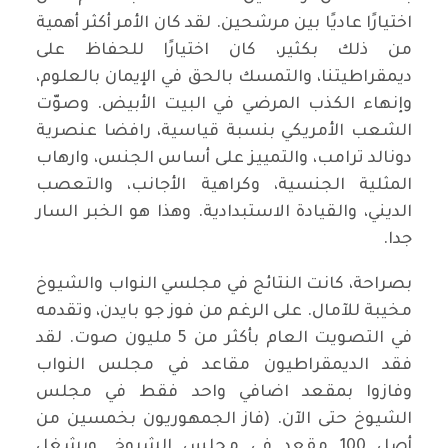
اختيارًا عاديًا بين مرشحين. لقد كان الأمر أكثر أهمية
من ذلك بكثير، كان اختيارًا للحفاظ على
ديمقراطيتنا، والتمسك بالحق في الإيمان بالعلوم،
وإنهاء الكذب المرضي في البيت الأبيض. وصوّت
الشعب الأمريكي بنسبة قياسية، رافضا عنصرية
دونالد ترامب، والتمييز على أساس الجنس، وارهاب
المثلية الجنسية، وكراهية الأجانب، والتعصب
الديني، والقيادة الاستبدادية. وهذا هو الخبر السار
جدا.
بصراحة، كانت النتائج في مجلسي النواب والشيوخ
مخيبة للآمال. على الرغم من فوز جو بايدن، وتقدمه
في التصويت العام بأكثر من 5 مليون صوت. لقد
فقد الديمقراطيون مقاعد في مجلس النواب
وفازوا بمقعد اضافي واحد فقط في مجلس
الشيوخ حتى الآن. (فاز الجمهوريون بخمسين من
أصل 100 مقعد في مجلس الشيوخ. ويشغل