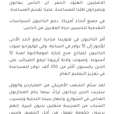
الاصليين الهنود الحمر. ان الناس يعانون
ويصرخون طلبا للمساعدة. علينا تقديم المساعدة.
في جميع أنحاء أمريكا، دعم الناخبون السياسات
التقدمية لتحسين حياة الملايين من الناس:
أقر الناخبون في فلوريدا مبادرة لرفع الحد الأدنى
للأجور إلى 15 دولار في الساعة. وفي كولورادو صوت
الناخبون لصالح منح إجازة امومة/ابوة لمدة 12
أسبوعا. وصوتت ولاية أريزونا لرفع الضرائب على
الذين يكسبون أكثر من 250 ألف دولار للمساعدة
في تعزيز التعليم العام.
لقد سئم الشعب الأمريكي من الملياردير والوول
ستريت الذين يزدادون ثراءً، بينما ينام المحاربون
القدامى في الشوارع، وتنهار بنيتنا التحتية ويتسرب
الشباب من المدرسة مثقلين بديون كبيرة. إنهم
يريدون حكومة تعمل من أجل الجميع، وليس