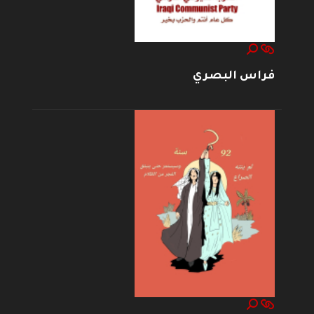
فراس البصري