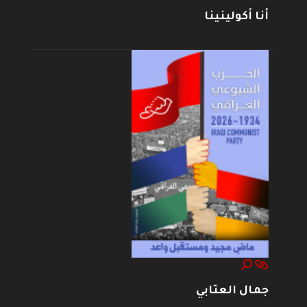
أنا أكولينينا
جمال العتابي