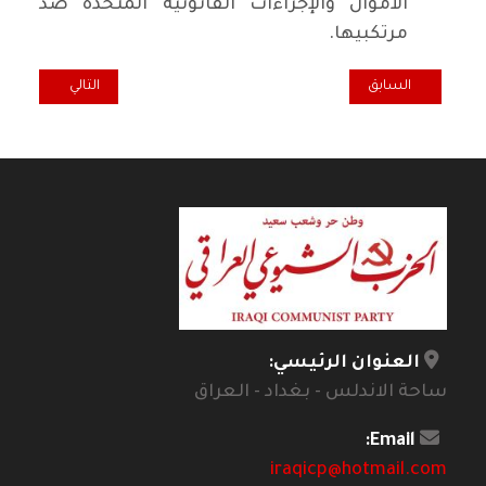
الأموال والإجراءات القانونية المتخذة ضد
مرتكبيها.
المقال السابق: تشرين وجدلية العفوية والتنظي
المقال التالي: ال
السابق
التالي
العنوان الرئيسي:
ساحة الاندلس - بغداد - العراق
Email:
iraqicp@hotmail.com