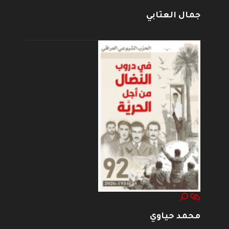
جمال العتابي
محمد حياوي