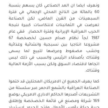
ونعرف ايضا ان المد الصناعي كان يسهم بنسبة
60 بالمائة من الناتج المحلي الإجمالي في فترة
السبعينات من القرن الماضي، لكن الصناعة
تعرضت في الثمانينات لانتكاسات كبيرة نتيجة
الحرب العراقية الإيرانية وفترة الحصار. ففي عام
1987 لجأ نظام صدام حسين لخصخصة 67
مشروعا انتاجيا بين نسيجية وانشائية وغذائية
وخشب مضغوط وعرضها للبيع لما يسمى
وقتذاك بأصدقاء الرئيس والسبب في ذلك ليس
اتجاها لاقتصاد السوق ولكن بسبب الأزمة المالية
وقتذاك.
كما يعرف الجميع ان الامريكان المحتلين قد ختموا
الصناعة العراقية بالشمع الاحمر عبر سلسلة من
التشريعات أصدرها الحاكم الاداري الامريكي بوضع
169 شركة ومصنع في قائمة الخصخصة وإطلاق
حرية حركة رؤوس الأموال وفتح الحدود لاستيراد