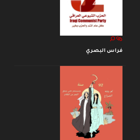
فراس البصري