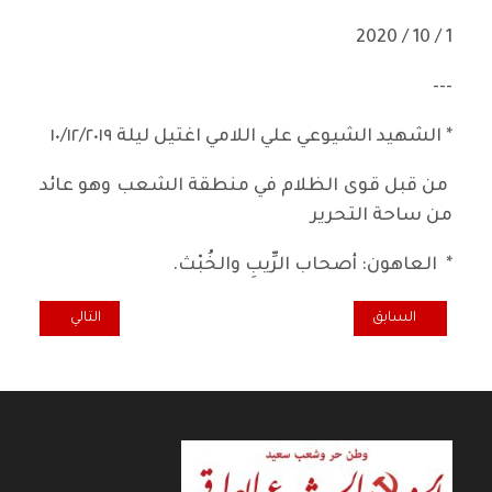
1 / 10 / 2020
---
* الشهيد الشيوعي علي اللامي اغتيل ليلة ١٠/١٢/٢٠١٩
من قبل قوى الظلام في منطقة الشعب وهو عائد
من ساحة التحرير
* العاهون‏: أصحاب الرِّيبِ والخُبْث.
المقال السابق: من مخرجات نظام التفاهة---الأختفاءالقسري!؟
المقال التالي: بي
السابق
التالي