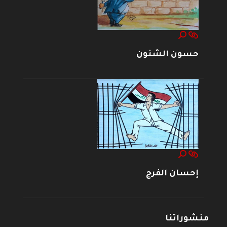
حسون الشنون
إحسان الفرج
منشوراتنا