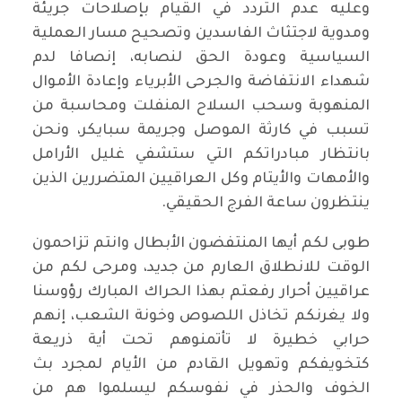
وعليه عدم التردد في القيام بإصلاحات جريئة
ومدوية لاجتثاث الفاسدين وتصحيح مسار العملية
السياسية وعودة الحق لنصابه، إنصافا لدم
شهداء الانتفاضة والجرحى الأبرياء وإعادة الأموال
المنهوبة وسحب السلاح المنفلت ومحاسبة من
تسبب في كارثة الموصل وجريمة سبايكر، ونحن
بانتظار مبادراتكم التي ستشفي غليل الأرامل
والأمهات والأيتام وكل العراقيين المتضررين الذين
ينتظرون ساعة الفرج الحقيقي.
طوبى لكم أيها المنتفضون الأبطال وانتم تزاحمون
الوقت للانطلاق العارم من جديد، ومرحى لكم من
عراقيين أحرار رفعتم بهذا الحراك المبارك رؤوسنا
ولا يغرنكم تخاذل اللصوص وخونة الشعب، إنهم
حرابي خطيرة لا تأتمنوهم تحت أية ذريعة
كتخويفكم وتهويل القادم من الأيام لمجرد بث
الخوف والحذر في نفوسكم ليسلموا هم من