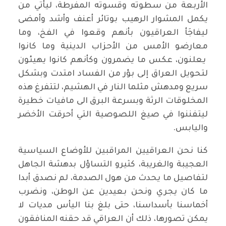
الأربعة من سطوته وقسوته المفرطة، ليأتي من
يكمل المشوار الرهيب بوتائر أعنف وأشد وأمضى
ليفاجَأ العراقيون بأنهم وقعوا في الفخ، وما
معارضو الأمس من الأحزاب الدينية وما كانوا
يعلنون، عكس ما يضمرون وكأنهم كانوا يهيئون
لتحويل العراق إلى بؤر من الفساد امتدت وبشكل
سريع ومدهش مثلما النار في الهشيم، لتتفرغ هذه
المخلوقات الرثة وبسرعة البرق الى مافيات خطيرة
ليتفننوا في صيغ اللصوصية التي أحرقت الأخضر
واليابس.
كنا نحن العراقيين المراقبين للأوضاع السياسية
العجيبة والغريبة، كثيرو التساؤل بدهشة الجاهل
لتفاصيل ما يحدث من هول الصدمة، لم نصدق أبدا
ما كان يجري ونحن بعيدين عن الوطن، ونضرب
أخماسنا بأسداسنا، حتى بلغ بنا اليأس مديات لا
يمكن تصورها، ذلك أن العراقي قد حقنه المنافقون