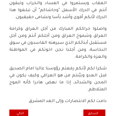
العقاب ويستمروا في الفساد والخراب وتبقون
أنتم في الدرك الأسفل "وحاشاكم" أن تبلغوا هذا
الدرك لأنكم أقوى وأشد بأسا ونشامى حقيقيون.
واصلوا حراككم المبارك من أجل العراق وكرامة
العراق وشموخ العراق ومن أجلكم أنتم ومن أجل
مستقبل أبنائكم الذي سيرهنه الفاسدون في سوق
النخاسة، ومن أجلنا نحن اخوتكم في المواطنة
والعزة والكرامة.
شكرا لكم لأنكم رفعتم رؤوسنا عاليا امام الصديق
قبل العدو وبيّنتم من هو العراقي وكيف يكون في
المحن والشدائد، إذا ما نهض هادرا كأنه الموج
المتلاطم.
دامت لكم الانتصارات وإلى الغد المشرق
المقال السابق: الحلول الجذرية مع الإقليم للتمتع بالاستقرار والأمان والبن
المقال التالي: ل
السابق
التالي