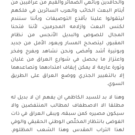
والحاقدين وبائعي الضمائر والقيم من عراقيين من
أيتام البعث الخائب والعرب السائرين في فلكهم
ليتقولوا علينا بأقذع التوصيفات وبأننا سنندم
لكنس البعث وازلامه المجرمين، لأننا فتحنا
المجال للصوص والبديل الأنجس من نظام
المقبور، ليتصحح المسار ويعود الأمل من جديد
وبوتيرة أشد وأمضى ونحن نشاهد وبفرح وفخر
واعتزاز ما يحصل في شوارع العراق من غليان
وثورة عارمة لا يمكن إيقاف امتدادهما وتصاعدهما
إلا بالتغيير الجذري ووضع العراق على الطريق
السوي.
وهنا لا بد للسيد الكاظمي ان يفهم ان لا بديل له
مطلقا الا الاصطفاف لمطالب المنتفضين والا
سيكون مصيره كمن سبقه، ويبقى العراق في ذات
الفوضى بانتظار المخلّص الوطني الحقيقي والوفي
لهذا التراب المقدس وهذا الشعب المظلوم.