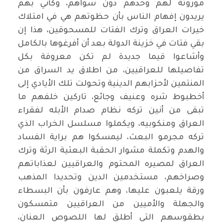
موروثة لهم وحدهم دون سواهم، وكأني بهم
يريدون إفهام الناس بأن حظوتهم هي في امتلاك
خيرات العراق وترك الفتات للمسحوقين، هذا إن
بقي فتات في خزينة الدولة بعد أن أفرغوها بالكامل
وأشاعوا قيما جديدة لم تكن معروفة بكل
تفاصيلها للعراقيين، من اطلاق يد السراق من
المنتمين لأحزابهم الدينية وتحولت تلك الأيادي إلى
أخطبوط شره وعنيف وجائع، تاركين خلفهم ما
تبقى من أنين تركه نظام صدام الأبله لفقراء
العراق ومنكوبيه، ويكملوا مسلسل الخراب الذي
تركه مجرمو البعث، ليمسكوا هم براية الفساد
والهدم وتكملة مشوار الحقبة البعثية الرثة وترك
العراق لمصيره المحتوم والعراقيين لعذاباتهم
وصراخهم، مستخدمين الدين وتحديدا المذهب
ورقة يلعبون عليها، وهم عارفون بأن البسطاء
والجهلة والأميين من العراقيين متمسكون
بطقوسهم التي أطلق لها اللصوص العنان،