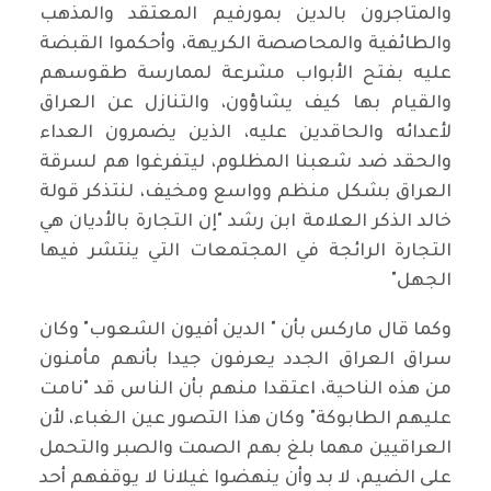
والمتاجرون بالدين بمورفيم المعتقد والمذهب
والطائفية والمحاصصة الكريهة، وأحكموا القبضة
عليه بفتح الأبواب مشرعة لممارسة طقوسهم
والقيام بها كيف يشاؤون، والتنازل عن العراق
لأعدائه والحاقدين عليه، الذين يضمرون العداء
والحقد ضد شعبنا المظلوم، ليتفرغوا هم لسرقة
العراق بشكل منظم وواسع ومخيف، لنتذكر قولة
خالد الذكر العلامة ابن رشد "إن التجارة بالأديان هي
التجارة الرائجة في المجتمعات التي ينتشر فيها
الجهل"
وكما قال ماركس بأن " الدين أفيون الشعوب" وكان
سراق العراق الجدد يعرفون جيدا بأنهم مأمنون
من هذه الناحية، اعتقدا منهم بأن الناس قد "نامت
عليهم الطابوكة" وكان هذا التصور عين الغباء، لأن
العراقيين مهما بلغ بهم الصمت والصبر والتحمل
على الضيم، لا بد وأن ينهضوا غيلانا لا يوقفهم أحد