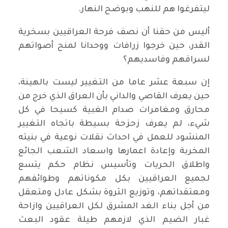
ليتفرغوا هم للنهب وبوضح النهار.
أليس من حقنا أن نصف فرحة العراقيين بسخرية
القدر، حين خرجوا زرافات ووحدانا لمنح أصواتهم
لسراقهم وفاسديهم؟
إن سبعة عشر عاما من التغيير ليست بالهينة،
حين يعرف القاصي والداني بأن العراق الذي خرج من
محارق ومغامرات صدام الغبية كسيحا في كل
شيء، لم يعرف زحزحة بسيطة باتجاه التغيير
المنشود للعمل في احداث نقلات نوعية في بنيته
المخربة وإعادة اعمارها واسعاد الشعب الجائع
واطلاق الحريات وتأسيس نظام حكم يتسع
لجميع العراقيين بكل مكوناتهم وطوائفهم
ومعتقداتهم، وتوزيع الثروة بشكل عادل ومتعقل
من أجل بناء الغد المشرق لكل العراقيين وازاحة
غبار الضيم الذي لازمهم طيلة عقود البعث