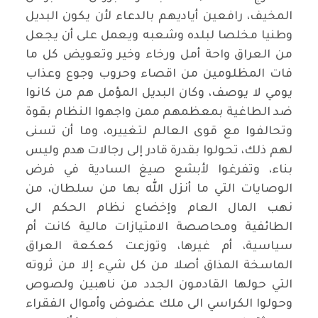
المخيف، رافعين أياديهم بالدعاء لأن يكون البديل
وطنيا مخلصا لبلده وشعبه ويعمل على أن يجعل
من العراق واحة أمل ورخاء وخير وتعويض كل ما
فات المظلومين من اقصاء وحروب وجوع وعذاب
يومي لا يوصف، وكان البديل المؤمل هم من كانوا
ضد الطاغية بمعظمهم ممن واجهوا النظام بقوة
وتحالفوا مع قوى العالم لتغييره، وما أن تسنى
لهم ذلك، تحولوا بقدرة قادر إلى رجالات هدم وليس
بناء، وتفرغوا لأبشع صيغ السادية في فرض
الوصايات التي ما أنزل الله بها من سلطان، من
نهب المال العام وإخضاع نظام الحكم الى
الطائفية ومحاصصة الامتيازات مالية كانت أم
سياسية، أم غيرها، وتوزعت كعكعة العراق
الماسخة المذاق أصلا من كل شيء إلا من ثروته
التي حولها القادمون الجدد من ناهبين ولصوص
وحولوا الكراسي الى ملك عضوض وأموال الفقراء