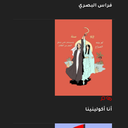
فراس البصري
أنا أكولينينا