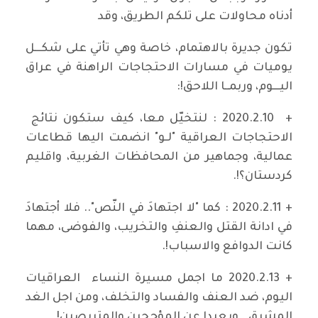
أدناه محاولات على تلكم الطريق، وقد
تكون جديرة بالاهتمام، خاصة وهي تأتي على شكـــل
يوميات في مسارات الاحتجاجات الراهنة في عراق
اليـــوم، وربمــا اللاحق!:
+ 2020.2.10 : لنتخيّل معا، كيف ستكون نتائج
الاحتجاجات العراقية "لـو" انضمت اليها قطاعات
عمالية، وجماهير من المحافظات الغربية، واقليم
كردستان؟!.
+ 2020.2.11 : كما "لا اجتهادَ في النّص".. فلا أجتهادَ
في ادانة القتل والعنفِ والتخريب، والفوضى، مهما
كانت الدوافع والاسباب!.
+ 2020.2.13 ما اجمل مسيرة النساء العراقيات
اليوم، ضد العنف والفساد والتخلف، ومن اجل الغد
المشرق.. وبعيدا عن المؤججين والمتربصين!.