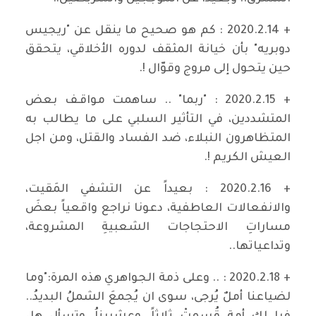
+ 2020.2.14 : كم هو صحيح ما ينقل عن "ريجيس
دوبريه" بأن خيانة المثقف لدوره الأخلاقي، يتحقق
حين يتحول إلى مروج وقوّال !.
+ 2020.2.15 : "ربما" .. ساهمت مواقـف بعض
المتشددين، في التأثير السلبي على ما يطالب به
المتظاهرون النبلاء، ضد الفساد والقتل، ومن اجل
العيش الكريم !.
+ 2020.2.16 : بعيداً عن التشفي المَقيت،
والانفعالات العاطفية، دعونا نراجع واقعياً بعضَ
مساراتِ الاحتجاجات الشعبيةِ المشروعة،
وتداعياتها..
+ 2020.2.18 : .. وعلى ذمة الجواهري هذه المرة:"وما
لضياعنا أملٌ يُرجى، سوى ان يُجمعَ الشملُ البديدُ..