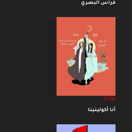
فراس البصري
أنا أكولينينا