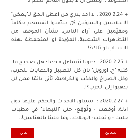
الحكومة .. وعسى أن لا يكون القادم أظلـم !.
+ 2020.2.24 : لا احد يدري من اعطى الحق لـ"بعض"
الاعلاميين والمدونين كيّ ينصّبوا انفسهم حكاماً
ومقيّمين على أراء الناس، بشأن الموقف من
التظاهرات الشعبية، المؤيدة او المتحفظة لهذه
الاسباب او تلك؟!.
+ 2020.2.25 : دعونا نتساءل مجددا: هل صحيح ما
كتبه "ج. اورويل" بان كل التطبيل والدعايات للحرب،
وكل الصراخ والكذب والكراهية، تأتي دائمًا ممن لن
يذهبوا إلى الحرب؟!.
+ 2020.2.27 : استباق الاحداث والحكم عليها دون
ادلة، أوقعت – وتُوقِع- حتى "النبهاء" في مطبات
جلبت - و تجلب- الويلات.. وما علينا بالهتافين!..
المقال السابق: الثقة السياسية
المقال التالي: الف
السابق
التالي