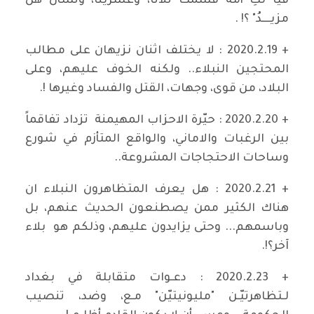
فيا لكِ أمة قُسمتْ ثلاثاً، وعشريناُ، وتسأل هل
مزيــــدُ" ؟! .
+ 2020.2.19 : لا يختلف اثنان نزيهان على مطالب
المحتجين النبلاء.. ولكنه الخوف عليهم، وعلى
البلاد، من قوى، وجهات، القتل والفساد وغيرها !.
+ 2020.2.20 : حيّرة الاحزاب المهيمنة تزداد تفاقماً
بين الرغبات والاماني، والواقع المتأزم في شورع
وساحات الاحتجاجات المشروعة..
+ 2020.2.21 : هل يعرف المتظاهرون النبلاء ان
هناك الكثير ممن يصطنعون الحديث عنهم، بل
وباسمهم... وحتى يزايدون عليهم، وذلكم هو بلاء
آخر؟!.
+ 2020.2.23 : دعـوات متقابلة في بغداد
لـتظاهرتيّـن "مليونيتيّن" مـع، وضد، تنصيب