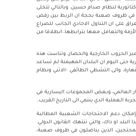
تاتورية لنظام صدام حسين. وبالتالي تتخلى
ل في ظروف صعبة بحجة ان الربط بين رفض
اق على ان التناول الاحادي الجانب للصراع
أزمة والتعامل معها بترابطها، انطلاقا من
عبر الحروب الخارجية والحصار، وتناست هذه
ية حتى اليوم ان البلدان المهيمنة لم تساعد
هارة، والى التشظي الطائفي -الاثني ونظام
ر العالمي، وبعض المجموعات اليسارية في
ة العملية الذي ينتمي الى التاريخ القريب.
إمكان دعم الاحتجاجات الشعبية المطالبة
لبلد او ذاك، والتي تنتهك القانون الدولي.
المحتجين، الذين يناضلون في ظروف صعبة،