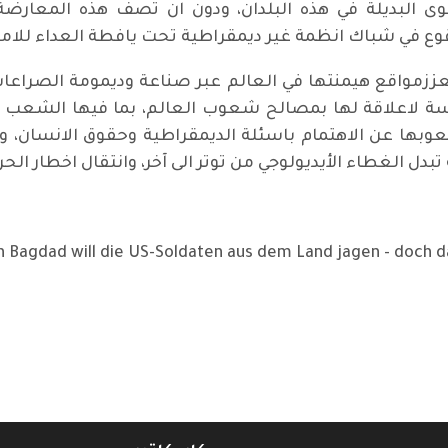
ى البديلة في هذه البلدان، ودون ان تصف هذه المعارضة ل
قوع في شباك انظمة غير ديمقراطية تحت يافطة العداء للامبر
دة تعززمواقع هيمنتها في العالم عبر صناعة وديمومة الصراعا
سة لاعلاقة لها بمصالح شعوب العالم، بما فيها الشعب الا
وبها عن الاهتمام باسئلة الديمقراطية وحقوق الانسان، 
تبدل الغطاء الأيديولوجي من توتر الى آخر، وانتقال اخطار الحر
n Bagdad will die US-Soldaten aus dem Land jagen - doch da