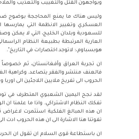
وبواجهون القتل والتغييب والتعذيب والملاح
وليس هناك ما يمنع المحاججة بوضوح ضد 
العسكري وتغيير الانظمة التي يمارسها 
للسعودية وبلدان الخليج، التي لا يمكن وص
العارية المرتبطة بطبيعة النظام الراسما
هوبسباوم،: لاتوجد اختصارات في التاريخ".
ان تجربة العراق وأفغانستان، ثم خصوصاً ل
فالعنف منتشر والفقر يتصاعد. وكراهية ال
الحروب الى تفريخ ملايين اللاجئين الى اوربا و
لقد نجح اليمين الشعبوي المتطرف في توظيف
ان هذه المبالغ الفلكية استثمرت لاغراض تط
تفوتنا هنا الاشارة الى ان هذه الحروب ادت 
ان باستطاعة قوى السلام ان تقول ان الحرب