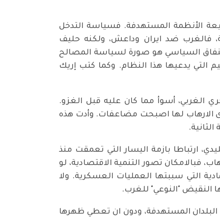
عة الأنظمة المستهدفة. فسياسة التدخل
، فالغرب ضد ايران وداعش، ولكنه حليف
 النفاق السياسي هو صورة لسياسة المصالح
التي يدعيها هذا النظام. وكما كتب إريك
ي الغربي، أسوأ مما كان عليه قبل الغزو.
ى الارهاب لها اصبحت مضاعفات. وأدت هذه
الثانية.
ي، ارتباطا بازمة اليسار التي تعمقت منذ
 انفقت 6,4 مليار دولار على الحرب على الارهاب، فبالامكان تصور التنمية الاقتصادية، لو
ادية التي سببتها العمليات العسكرية. ولا
ها النقيض "النوعي" للغرب.
 البلدان المستهدفة، ودون ان تعطي ظهرها