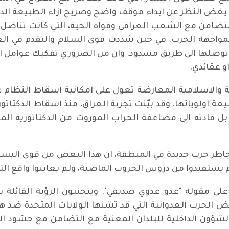
 يغض النظر عن ابداء موقف واضح وصريح ازاء الطبيعة الدك
لتضامن مع الشعب العراقي وقواه الحية، التي كانت تناض
بمواجهة الحرب. في حين شددت قوى السلام والتقدم في العر
 وتوصلها الى طريق مسدود. وان من الضروري تفكيك عوامل ال
 عقائدي.
ية والاسلامية المعارضة تعول على امكانية اسقاط النظام 
ة اولوياتها. وقد بيّنت تجربة العراق، منذ اسقاط الدكتاتور
بل قادته الى مضاعفة الخراب الموروث من الدكتاتورية المن
اطر حرب جديدة في المنطقة، ان هذا البعض من قوى اليسا
يستفيدوا من دروس الحروب الماضية، ولم يعاينوا واقع التجرب
 مقولة "عدو عدوي صديقي". ويتجنبون الرؤية القائلة ب
لحرب العدوانية التي قد تشنها الولايات المتحدة ضد هذا ا
لشؤون الداخلية للبلدان المعنية مع التضامن مع حشود 