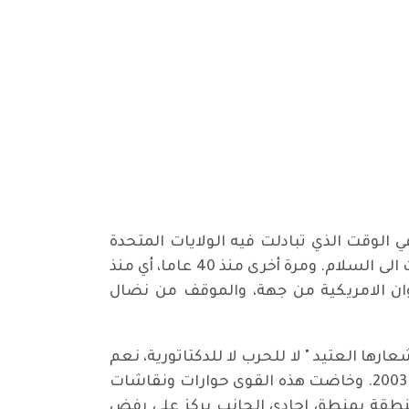
ي الوقت الذي تبادلت فيه الولايات المتحدة
وإيران الوعيد والتهديد بالثأر للضحايا، ادانت قوى اليسار والسلام في العالم السعي الى حرب جديدة، ودعت الى السلام. ومرة أخرى منذ 40 عاما، أي منذ
عدوان الامريكية من جهة، والموقف من نضال
رها العتيد " لا للحرب لا للدكتاتورية، نعم
للبديل الديمقراطي "، في مواجهة الحرب العراقية الايرانية، وحرب الخليج عام 1991، وحرب غزو العراق عام 2003. وخاضت هذه القوى حوارات ونقاشات
نطقة بمنطق احادي الجانب يركز على رفض