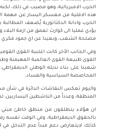
الحرب الامبريالية، وهو مصيب في ذلك، لكنه
هذه الاقلية من معسكر اليسار عن مهمة ا
الحرب وادانة الدكتاتورية يُضعف المطالبة 
يؤدي عمليا الى كوارث تعمق من ازمة البلاد
مصلحة الشعب، وبعيدا عن اي جمود فكري او
وفي الجانب الآخر كانت اغلبية القوى القوم
القوى طبيعة القوى العالمية المهيمنة وطبيع
شعبنا على بناء بديله الوطني الديمقراطي، 
المحاصصة السياسية والفساد.
واليوم تعكس النقاشات الدائرة في شأن مخ
المنطقة، وعدداً من الناشطين اليساريين، لم 
ان هؤلاء ينطلقون من منطق خاطئ مبني على
بالحقوق الديمقراطية، وفي الوقت نفسه رفض ا
كذلك لايتعارض دعم مبدأ عدم التدخل في ا