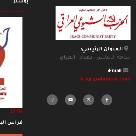
بوستر
--------------
العنوان الرئيسي:
ساحة الاندلس - بغداد - العراق
Email:
iraqicp@hotmail.com
فراس ال