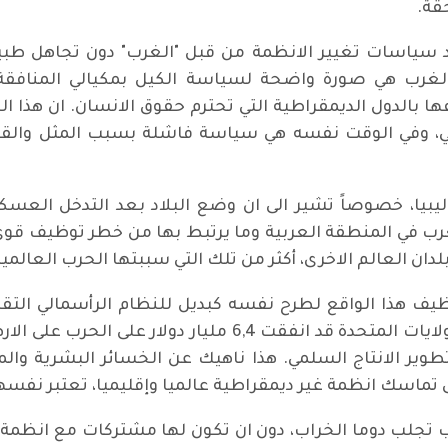
قة.
سياسات تغيير الانظمة من قبل "الغرب" دون تجاهل طبي
الغرب هي صورة واضحة لسياسة الكيل بمكيالي المنافقة
فها بالدول الديمقراطية التي تحترم حقوق الانسان. ان هذا
لي، وفي الوقت نفسه هي سياسة فاشلة بسبب المثل والقيم 
يبيا، خصوصاً تشير الى ان وضع البلاد بعد التدخل العسكر
غرب في المنطقة العربية وما يرتبط بها من خطر توظيف قو
بلدان العالم الاخرى، أكثر من تلك التي سببتها الحرب العالمية 
 هذا الواقع لطرح نفسه كبديل للنظام الرأسمالي التقليد
تفكك النظام الاشتراكي. واذا ما علمنا ان الولايات المتحدة قد
وير الانتاج السلمي. هذا ناهيك عن الخسائر البشرية والم
الى تماسك انظمة غير ديمقراطية عالميا وإقليميا، تعتبر نفس
 تجلب دوما الخراب، دون ان تكون لها مشتركات مع انظمة