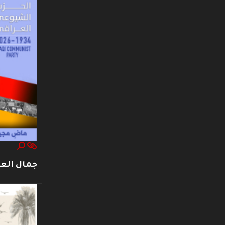
جمال العت