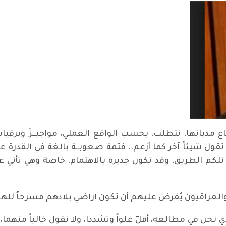
اع مدياتها، تتطلب، بحسب الواقع العملي، مواجيــزَ وبرقي
تقول شيئاً آخر كما أزعم.. فثمة صعوبــة بالغة في القدرة 
لكم الطريق، وقد تكون جديرة بالاهتمام، خاصة وهي تأتي 
يد والذي نحن في مطالعه، أقلّ غلواً وتشددا، ولا نقول خالياً من