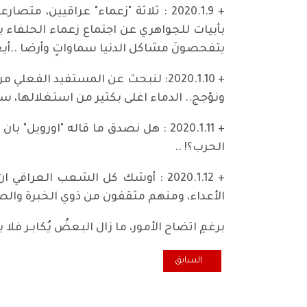
+ 2020.1.9 : ثلاثة "زعماء" عراقيين
يتفحصونَ مشاكل الدنيا سماواتٍ وأرضا ..أيعا
+ 2020.1.10: لنبحث عن المستفيد ال
ونؤجج.. الدماء اغلى بكثير من استغلالها، 
+ 2020.1.11 : هل نصدق ما قاله "اورو
الحرب؟! ..
+ 2020.1.12 : أوشك كل الشعب العرا
الأعداء، ومنهم مثقفون من ذوي الخبرة والصيت
برغمِ اتضاح الأمور، ما زال البعضُ يُكابـر فلا 
المقال السابق: أمريكا وايران .. زوبعة في فنجان
السابق