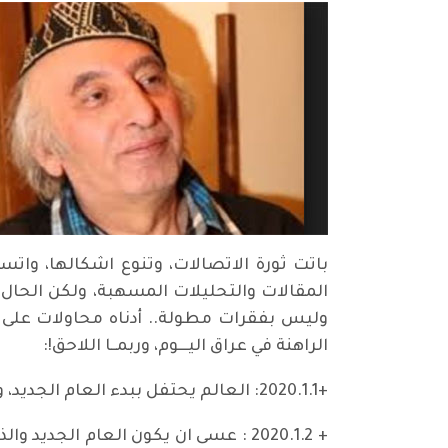
باتت ثورة الاتصالات، وتنوع اشكالها، واتس
المقالات والتحليلات المسهبة، ولكن الحال 
وليس بفقرات مطولة.. أدناه محاولات على ت
الراهنة في عراق اليـــوم، وربمــا اللاحق!:
+2020.1.1: العالم يحتفل ببدء العام الجديد، والعراقيون يُفرض عليهم أن تكون اراضي بلادهم مسرحاُ للهجمات الصاروخية، والضربات الجوية..
+ 2020.1.2 : عسى ان يكون العام الجد