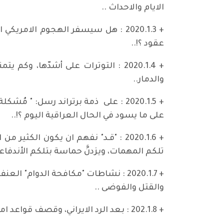
الايام والاحداث ..
+ 2020.1.3 : هل سيسفر الهجوم الام
عقود ؟!..
+ 2020.1.4 : التوترات على أشدّها، 
والدمار..
+ 2020.1.5 : على ذمة برتراند رسل: "
على ما يسود في الحال العراقية اليوم ؟!..
+ 2020.1.6 : "قـد" نفهم ان يكون ال
تلكم المهمات، ويزدنَّ حماسة بتلكم الأندفاعا
+ 2020.1.7 : نشاطات "مكافحة الدوا
والقتل والفوضى ..
+ 202.1.8 : بعد الرد الايراني، وقصف قواعد امركية في العراق، دعونا نجدد الدعوة والدعاء "عسى أن يكون الأمر خاتمة التصعيد والأحزان" ..