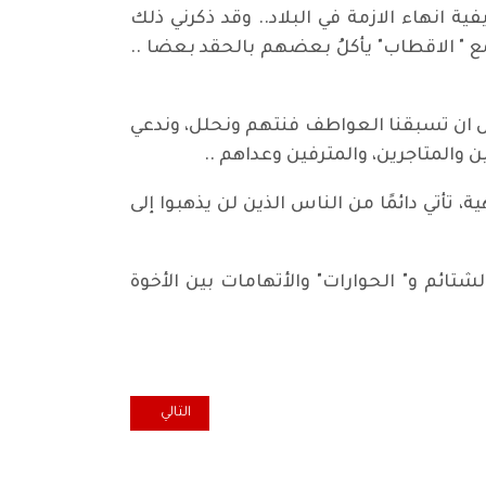
يفية انهاء الازمة في البلاد.. وقد ذكرني ذلك
فاء بعيّد انتهاء الحرب العالمية الثانية عام 1945 حين قال: وتجمع " الاقطاب" يأكلُ بعضهم بالحقد بعضا ..
ر، قبل ان تسبقنا العواطف فنتهم ونحلل، وندعي
والمتاجرين، والمترفين وعداهم ..
هية، تأتي دائمًا من الناس الذين لن يذهبوا إلى
 الشتائم و" الحوارات" والأتهامات بين الأخوة
المقال التالي: انتفاضة جيل الحداثة
التالي