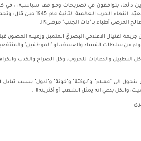
، متصارعين دائما، يتوافقون في تصريحات ومواقف سياسية، ، في ك
بأبيات للجواهري عن اجتماع زعماء الحل
لج المرضى أطباء بـ "ذات الجنب" مرضى؟!!..
فعلي من جريمة اغتيال الاعلامي البصريّ المتميز، وزميله المصو
سواء من سلطات الفساد والعسف، او "الموظفين" والمنتفعين 
يل" بان ‏كل التطبيل والدعايات للحروب، و‏كل الصراخ والكذب والكرا
قي ان يتحول الى "عملاء" و"لوكيّة" و"خونة" و"ذيول" بسبب تبادل
، والكل يدعي انه يمثل الشعب أو أكثريته!! ..
يرى