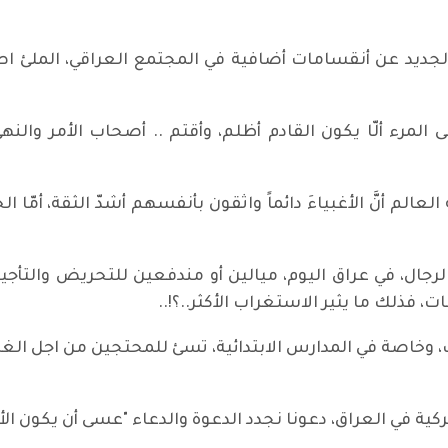
ريكي الجديد عن أنقسامات أضافية في المجتمع العراقي، الملئ اص
وكم يتمنى المرء ألّا يكون القادم أظلم، وأقتم .. أصحاب الأمر وا
 مُشكلة العالم أنَّ الأغبياءَ دائماً واثقون بأنفسهم أشدّ الثقة
كثير من الرجال، في عراق اليوم، ميالين أو مندفعين للتحريض وال
ت، فذلك ما يثير الاستغراب الأكثر..؟!..
م" العنف، وخاصة في المدارس الابتدائية، تسئ للمحتجين من اج