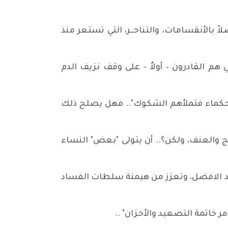
لاً بالأنقسامات، والتناحــر، التي تستعر منذ
لنهي هم القادرون – أولاُ - على وقف نزيف الدم
، أمّا الحكماء فتملأهم الشكوك".. فهل يصلح ذلك
تأجيج والعنف، ولكن؟.. أن يتولى "بعض" النساء
ل الغد الافضل، وتعزز من هيمنة سلطات الفساد