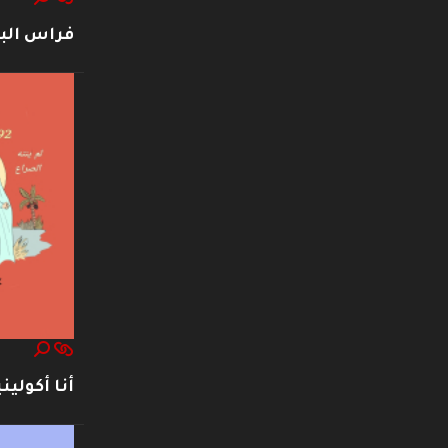
فراس ال
أنا أكوليني