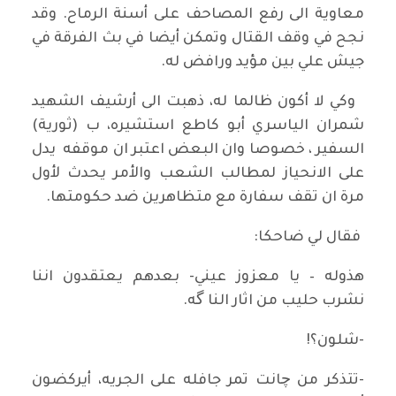
معاوية الى رفع المصاحف على أسنة الرماح. وقد
نجح في وقف القتال وتمكن أيضا في بث الفرقة في
جيش علي بين مؤيد ورافض له.
وكي لا أكون ظالما له، ذهبت الى أرشيف الشهيد
شمران الياسري أبو كاطع استشيره، ب (ثورية)
السفير ، خصوصا وان البعض اعتبر ان موقفه يدل
على الانحياز لمطالب الشعب والأمر يحدث لأول
مرة ان تقف سفارة مع متظاهرين ضد حكومتها.
فقال لي ضاحكا:
هذوله – يا معزوز عيني- بعدهم يعتقدون اننا
نشرب حليب من اثار النا گه.
-شلون؟!
-تتذكر من چانت تمر جافله على الجريه، أيركضون