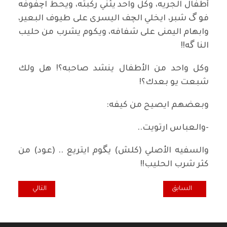
أطفال الجريه، وكل واحد يثني ركبته، ويحط اچفوفه
فو گ شبر، ايخلي الچف اليسرى على طيوف البعير،
وابهام اليمنى على شفافه، ويكوم يشرب من حليب
النا گه!!
وكل واحد من الأطفال ينشد صاحبه؟! هل ولك
شبعت يو بعدك؟!
وبعضهم ايصيح من كيفه:
-والعباس ارتويت..
والسفيه الأصلي (كلش) يگوم ايتريع .. (عود) من
كثر شرب الحليب!!
المقال السابق: شهداء ثورة أكتوبر الشعبية العراقية العظمى
المقال التالي: هل 
السابق
التالي