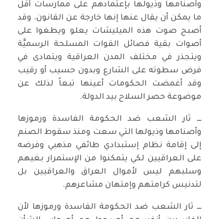
وأصنامها وذيولها بإعتمادهم على ممارسات أقل
ما يمكن أن يقال عنها إنها خارجة عن القانون. وقد
أصبح صوت هذه الميليشات يعلو ويطغوا على
أصوات بقية فصائل القوات المسلحة الرسميَّة
ويتجذر في مختلف المدن العراقية ويتمادى في
فرض سطوته على الشارع وبدون حسيب أو رقيب
وقد أغمضت الحكومات أعينها تبعاً لذلك عن
موضوعة حصر السلاح بيد الدولة.
ـــ ثار الشعب ضد الحكومة الفاسدة ورموزها
وأصنامها وذيولها التي سعت ومنذ سقوط الصنم
إلى إقامة نظام إستبدادي طائفي مذهبي وفرضه
على العراقيين لكي يتمكنوا من الإستمرار بغيهم
وسلبهم ليس لأموال العراق والعراقيين بل
لتدنيس كرامتهم وإمتهان مشاعرهم.
ـــ ثار الشعب ضد الحكومة الفاسدة ورموزها لأن