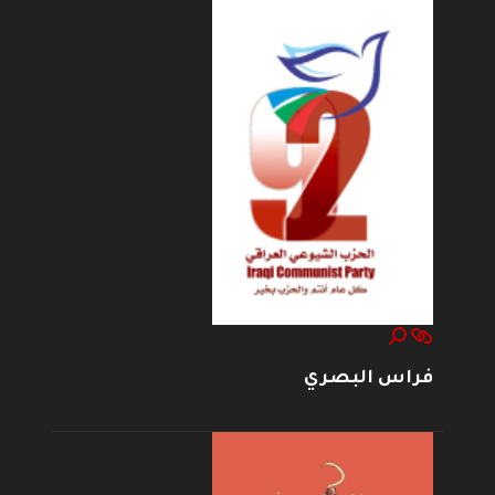
فراس البصري