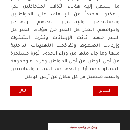
ما يسعى إليه هؤلاء الأذلاء المتخاذلين لكي
يتمكنوا مجدداً من الإلتفاف على المواطنين
ومصالحهم والإستمرار بغيهم ونهبهم
وإجرامهم. الحذر كل الحذر من هؤلاء، الحذر كل
الحذر مهما كانت الإدِعائات وكثرت الشكوك
وإزدادت الضغوط وتفاقمت التهديدات الداخلية
منها وما جاء منها من وراء الحدود. ثورة مستمرة
من أجل الوطن من أجل المواطن وكرامته وحقوقه
المسلوبة ضد أزلام العهر ضد الفساد والفاسدين
والمتحاصصين في كل مكان من أرض الوطن.
المقال السابق: مقابلة مع الناشط السياسي الإصلاحي الايراني محسن ص
المقال التالي: طو
السابق
التالي