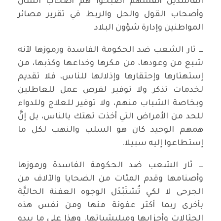
الفاسدين أنفسهم أصبحوا هم أصحاب الشأن
وأصحاب القول والحل والربط في تقرير مصائر
المواطنين وإدارة شؤون البلاد
ـــ ثار الشعب ضد الحكومة الفاسدة ورموزها لآنه
شبع من وعودها، من مكرها وخداعها وكذبها، من
إستهتارها وإحتقارها وإذلالها للناس، فلا تقديم
لخدمات تذكر ولا توفير لفرص عمل للعاطلين
وبخاصة الشباب منهم، ولا توفير للعلاج وللدواء
للحد من الأمراض التي أخذت تهتك بالناس، بل إنَّ
همهم الوحيد كان هو السلب والنهب لكل ما
إستطاعوا إليه سبيلا.
ـــ ثار الشعب ضد الحكومة الفاسدة ورموزها
وأصنامها وقدم المئات من الضحايا والآلاف من
الجرحى لا لكي تُسْتَبْدَل الوجوه العفنة الحاليَّة
بأخرى ربما أكثر عفونة منها ومن نفس هذه
الحثالات وأحزابها وميليشياتها. وهذا على ما يبدو