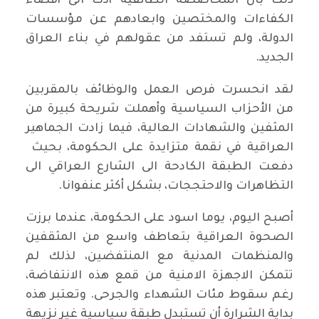
ذلك بان المحاصصة الطائفية أدت الى أقصاء
الكفاءات والمختصين وابعادهم عن مؤسسات
الدولة، ولم تستفد من عقولهم في بناء العراق
الجديد.
لقد انحسرت فرص العمل والوظائف بالمقربين
من الأحزاب السياسية وأهملت شريحة كبيرة من
المثفين والشهادات العالية، فيما زادت الجماهير
العراقية في نقمة متزايدة على الحكومة، بحيث
دفعت الطبقة الكادحة الى الشارع العراقي الى
التظاهرات والاحتججات، بشكل أكثر عنفوانا.
أصبح اليوم، يوما اسود على الحكومة، عندما برزت
الصحوة العراقية بتعاطف واسع من المثقفين
والمنظمات المدنية مع المنتفضين، لذلك لم
تتمكن الاجهزة الامنية من قمع هذه الانتفاضة،
رغم سقوط مئات الشهداء والجرحى. وتعتبر هذه
بداية الشرارة أن تستبدل طبقة سياسية غير نزيهة