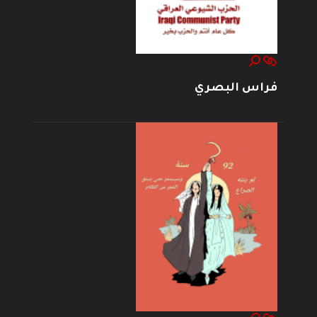
فراس البصري