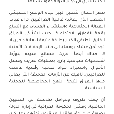
المستشري في دوائر الدولة ومؤسساتها.
ظهر احتقان شعبي كبير تجاه الوضع المعيشي
الصعب الذي يعانيه غالبية العراقيين جراء غياب
العدالة الاجتماعية واستشراء الفساد، مع اتساع
رقعة الفوارق الاجتماعية.. حيث نشأ في العراق
الفارق الطبقي الكبير (طبقة مترفة للغاية وأخرى لا
تجد ثمن عشاء يومها)، الى جانب الإخفاقات الأمنية
!!. هناك أيضاً أفرزت فضائح عديدة بتورّط
شخصيات سياسية بارزة بعمليات تهريب وغسل
الأموال واستيراد مواد صحية وأغذية فاسدة
للعراقيين. ناهيك عن الأزمات العميقة التي يعاني
منها العراق نتيجة النهج المحاصصة للعملية
السياسية.
أن جملة ظروف وعوامل تكدست في السنيين
الماضية، وفشل الحكومة العراقية في إدارة الدولة
بصورة صحيحة، وفقد العراقيون ثقتهم بها، كان