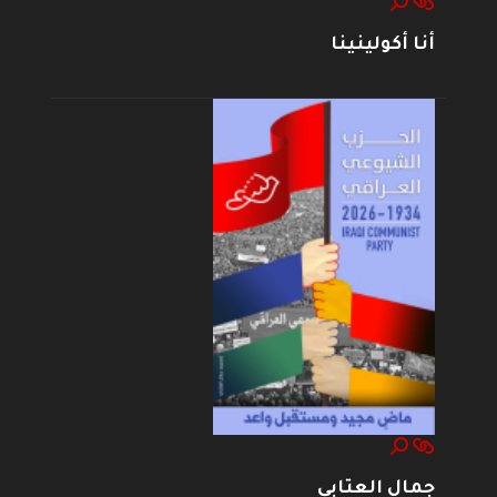
أنا أكولينينا
جمال العتابي