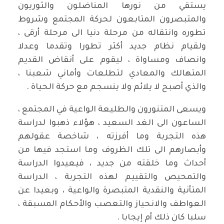
يستقي من نورها المناضلون والثوريون
والمتبصرون المتابعون لحركة المجتمع وشروط
تطوره وانتقاله من مرحلة دنيا الى مرحلة أرقى ،
ولقيام نظام جديد أكثر تطورا وتقدما وعدلا
وانصاف ومساواة ، ليقوم على أنقاض القديم
المتهالك والمعادي لتطلعات وأماني شعبنا ،
والذي أصبح لا يلائم ولا ينسجم مع حركة الحياة .
ويسعى المتنورون والطليعة الواعية في المجتمع ،
الساعون الى الغد السعيد ، هؤلاء ذهبوا لدراسة
هذه التجربة وما أفرزته ، شاخصة عقولهم
وأبصارهم الى تلك الظروف وما استجد فيها من
أحداث وما خلقته من جديد ، فيعيدوا الدراسة
والتمحيص والتقييم لهذه التجربة ، الدراسة
المتأنية والنقدية المتبصرة والواعية ، وبعيدا عن
العواطف والانحياز والتعصب والأحكام المسبقة ،
سلبا كان ذلك أم إيجابا .