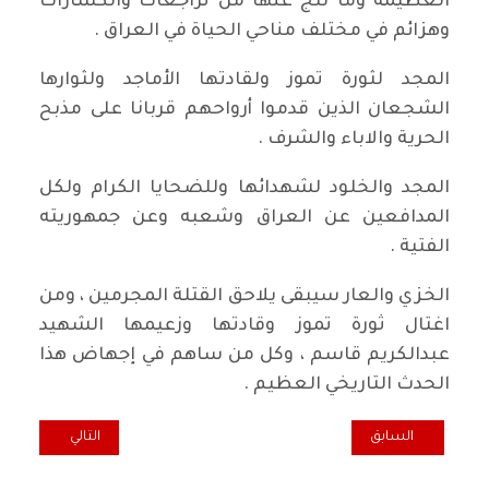
العظيمة وما نتج عنها من تراجعات وانكسارات
وهزائم في مختلف مناحي الحياة في العراق .
المجد لثورة تموز ولقادتها الأماجد ولثوارها
الشجعان الذين قدموا أرواحهم قربانا على مذبح
الحرية والاباء والشرف .
المجد والخلود لشهدائها وللضحايا الكرام ولكل
المدافعين عن العراق وشعبه وعن جمهوريته
الفتية .
الخزي والعار سيبقى يلاحق القتلة المجرمين ، ومن
اغتال ثورة تموز وقادتها وزعيمها الشهيد
عبدالكريم قاسم ، وكل من ساهم في إجهاض هذا
الحدث التاريخي العظيم .
المقال السابق: البلطجة الأمريكية ومضيق هرمز (2)
المقال التالي: الته
السابق
التالي