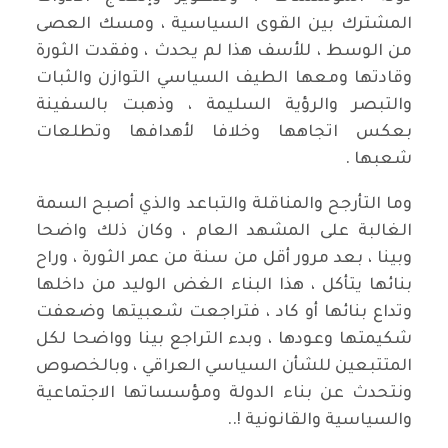
المشترك بين القوى السياسية ، ومسك العصى
من الوسط ، للأسف هذا لم يحدث ، وفقدت الثورة
وقادتها ومعها الطيف السياسي التوازن والثبات
والتبصر والرؤية السليمة ، وذهبت بالسفينة
بعكس اتجاهها وخلافا لأهدافها وتطلعات
شعبها .
وما التأرجح والمناقلة والتباعد والذي أصبح السمة
الغالبة على المشهد العام ، وكان ذلك واضحا
وبينا ، بعد مرور أقل من سنة من عمر الثورة ، وراح
بنائها يتأكل ، هذا البناء الغض الوليد من داخلها
وتداع بنائها أو كاد ، فتراجعت شعبيتها وضعفت
شكيمتها وعودها ، وبدء التراجع بينا وواضحا لكل
المتتبعين للشأن السياسي العراقي ، وبالخصوص
ونتحدث عن بناء الدولة ومؤسساتها الاجتماعية
والسياسية والقانونية !..