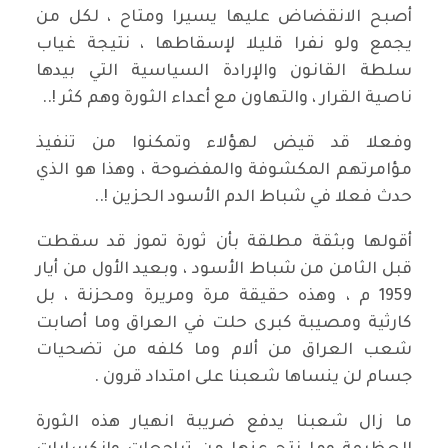
أصبح الانقضاض عليها يسيرا ومتاح ، لكل من
يجمع ولو نفرا قليلا لإسقاطها ، نتيجة غياب
سلطة القانون والإرادة السياسية التي بيدها
ناصية القرار ، والتهاون مع أعداء الثورة وهم كثر !..
وفعلا قد قيض لهؤلاء وتمكنوا من تنفيذ
مؤامرتهم المكشوفة والمفضوحة ، وهذا هو الذي
حدث فعلا في شباط الدم الأسود الحزين !..
أقولها وبثقة مطلقة بأن ثورة تموز قد سقطت
قبل الثامن من شباط الأسود ، وبعيد الأول من أيار
1959 م ، وهذه حقيقة مرة ومريرة ومحزنة ، بل
كارثية ومصيبة كبرى حلت في العراق وما أصابت
شعب العراق من ألام وما كلفه من تضحيات
جسام لن ينساها شعبنا على امتداد قرون .
ما زال شعبنا يدفع ضريبة انهيار هذه الثورة