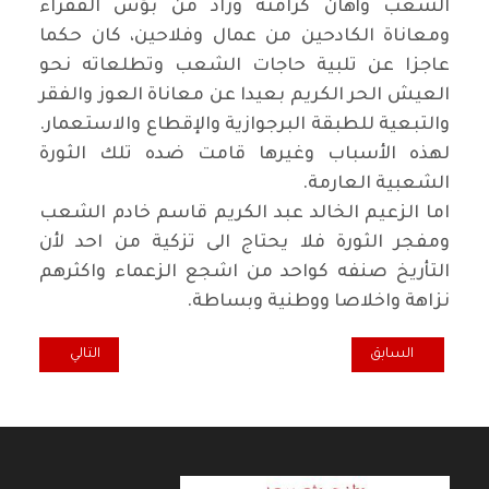
الشعب وأهان كرامته وزاد من بؤس الفقراء
ومعاناة الكادحين من عمال وفلاحين، كان حكما
عاجزا عن تلبية حاجات الشعب وتطلعاته نحو
العيش الحر الكريم بعيدا عن معاناة العوز والفقر
والتبعية للطبقة البرجوازية والإقطاع والاستعمار.
لهذه الأسباب وغيرها قامت ضده تلك الثورة
الشعبية العارمة.
اما الزعيم الخالد عبد الكريم قاسم خادم الشعب
ومفجر الثورة فلا يحتاج الى تزكية من احد لأن
التأريخ صنفه كواحد من اشجع الزعماء واكثرهم
نزاهة واخلاصا ووطنية وبساطة.
المقال السابق: سرقة أصوات الناخبين جريمة تقع تحت طائلة قانون العق
المقال التالي: اح
السابق
التالي