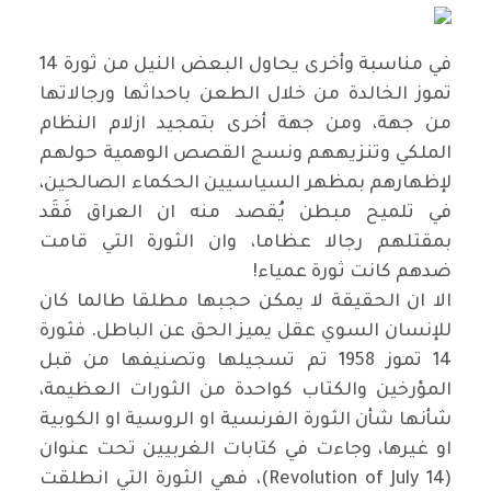
في مناسبة وأخرى يحاول البعض النيل من ثورة 14
تموز الخالدة من خلال الطعن باحداثها ورجالاتها
من جهة، ومن جهة أخرى بتمجيد ازلام النظام
الملكي وتنزيههم ونسج القصص الوهمية حولهم
لإظهارهم بمظهر السياسيين الحكماء الصالحين،
في تلميح مبطن يُقصد منه ان العراق فَقَد
بمقتلهم رجالا عظاما، وان الثورة التي قامت
ضدهم كانت ثورة عمياء!
الا ان الحقيقة لا يمكن حجبها مطلقا طالما كان
للإنسان السوي عقل يميز الحق عن الباطل. فثورة
14 تموز 1958 تم تسجيلها وتصنيفها من قبل
المؤرخين والكتاب كواحدة من الثورات العظيمة،
شأنها شأن الثورة الفرنسية او الروسية او الكوبية
او غيرها، وجاءت في كتابات الغربيين تحت عنوان
(Revolution of July 14)، فهي الثورة التي انطلقت