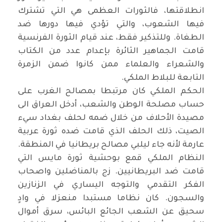
انطلاقتها، فالثورات العظمى هي التي تشترك
فيها الشعوب، والتي تؤدي فيها دورها ضد
الطغاة. وللتذكير فقط، عند قيام الثورة الفرنسية
قامت الجماهير الثائرة بإعدام عدد من الكتاب
والشعراء والعلماء ممن كانوا ضمن الزمرة
التابعة للبلاط الملكي.
الحكم الملكي كان مرتبطا بمصالح الغرب على
حساب مصلحة الوطن والشعب، أدخل العراق الى
مصيدة الأحلاف من خلال ضمه لحلف بغداد سيء
الصيت، ذلك الحلف الذي قامت ضده ثورة عربية
عارمة لأنه جاء ليلبي مصالح بريطانيا في المنطقة.
النظام الملكي قمع بوحشية ثورة مايس التي
قامت ضد البريطانيين. زج بالمناضلين واصحاب
الفكر التقدمي والتوجه اليساري في الزنازين
والسجون. كان نظاما مستبدا منعزلا في وادٍ
سحيق عن الشعب الجائع البائس، سرق أموال