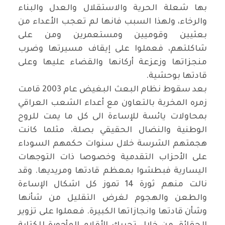
بها شعلة الحرية والاستقلال والعدل والبناء
والرخاء، ولهذا السبب فانها لم تعجب الأعداء من
بعثيين وقوميين ومستعمرين ومن على
شاكلتهم، فعملوا على إيقاف مسيرتها وضرب
منجزاتها وزعزعة أركانها والقضاء عليها وعلى
قادتها بوحشية.
بعد سقوط نظام البعث البغيض عام 2003 قامت
زمره المخربة بالتعاون مع أعداء الشعب العراقي
بمحاولات يائسة للإساءة الى كل ما يمت للروح
الوطنية والنضال الحقيقي بصلة، مثلما كانت
هجمتهم الشرسة خلال سنوات حكمهم السوداء
على الأحزاب التقدمية وخصوصا ذات التوجهات
اليسارية فبطشوا بمعظم قادتها ومريديها. وقد
نالت منهم ثورة 14 تموز كل اشكال الإساءة
والطعن والهجوم لغرض التقليل من شأنها
وشأن قادتها وانجازاتها الكبيرة. فعملوا على تزوير