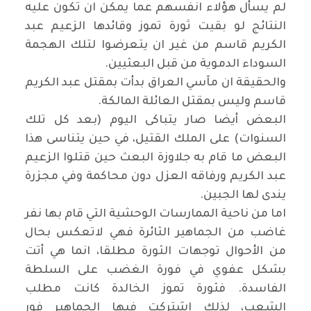
لم يسأل هؤلاء انفسهم عما يمكن ان تكون عليه
النتائج لو بقيت ثورة تموز وقائدها الزعيم عبد
الكريم قاسم من غير ان يتعرضوا لتلك الهجمة
السوداء الدموية من قبل البعثيين.
والحقيقة ان مآسي العراق بدأت بمقتل عبد الكريم
قاسم وليس بمقتل العائلة المالكة.
البعض أيضا صار يتباكى اليوم (بعد كل تلك
السنوات) على الملك القتيل، في حين يتناسى هذا
البعض ما قام به جلاوزة البعث حين قتلوا الزعيم
عبد الكريم ورفاقه العزل دون محاكمة وفي مجزرة
يندى لها الجبين.
اما من ناحية الممارسات الوحشية التي قام بها نفر
غاضب من الجماهير الثائرة فهي لاتعكس بحال
من الأحوال توجهات الثورة مطلقا، انما هي أتت
بشكل عفوي في فورة الغضب على السلطة
الفاسدة. فثورة تموز الخالدة كانت مطلب
الشعب، لذلك اشتركت فيها الجماهير فور