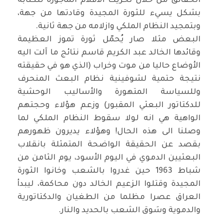
الحقائق من خلال تحريك الأقلام المأجورة للكتابة
بشكل يسيء للثورة المجيدة وقادتها من جهة،
وبتمجيد النظام الملكي وازلامه من جهة ثانية.
البعض مثلا صار يُحمّل ثورة تموز العظيمة
وقائدها الخالد عبد الكريم قاسم نتائج ما آلت اليه
الأوضاع حاليا من موت وخراب (الذي هو في حقيقته
نتيجة حتمية لشوفينية نظام البعث المنحرف
وللسياسة المتهورة والأساليب الوحشية
للدكتاتور البعثي المقبور) وزعم هؤلاء وحجتهم
الواهية هي انه لولا سقوط النظام الملكي لما
وصلنا الى هذه الحال! وهؤلاء يديرون ظهورهم
بقصد عن الحقيقة الواضحة المتمثلة بانقلاب
البعثيين الدموي في اليوم الأسود، يوم الثامن من
شباط 1963 حين غدروا بالشعب وخانوا الثورة
المجيدة وقتلوا الزعيم الخالد دون محاكمة، ليبدأ
العراق عصرا مظلما من الطغيان والدكتاتورية
والدموية وسَوق الشعب بالحديد والنار.