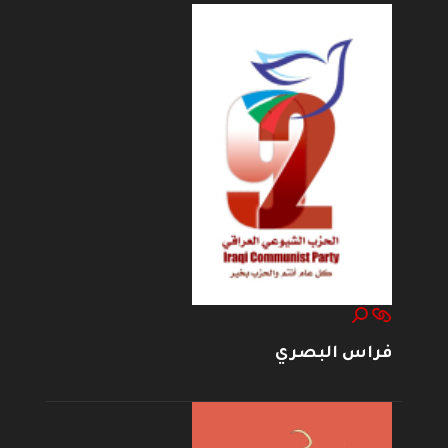
فراس البصري