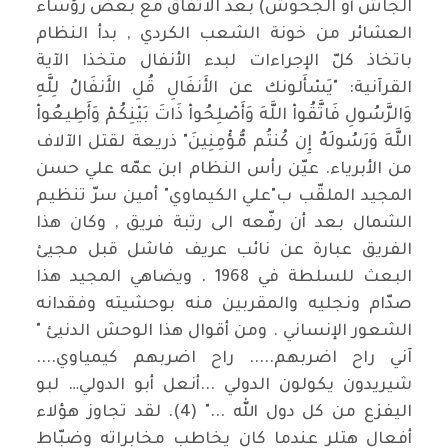
الجاش أو الجحوش) بعد الاتفاق مع بعض رؤساء
العشائر من خونة الشعب الكردي , بدأ النظام
باتخاذ كلّ الإجراءات لبدء الأنفال متخذا الآية
القرآنية: "يَسْأَلونك عن الأَنفَالِ قُلِ الأَنفَالُ لِلَّهِ
وَالرَّسُولِ فَاتَّقُواْ اللَّهَ وَأَصْلِحُواْ ذَاتَ بَيْنِكُمْ وَأَطِيعُواْ
اللَّهَ وَرَسُولَهُ إِن كُنتُم مُّؤْمِنِينَ" ذريعة لقتل الآلاف
من الأبرياء. عيّن رأس النظام ابن عمّه علي حسن
المجيد الملقّب ب"علي الكيماوي" أمين سرّ تنظيم
الشمال بعد أن رفّعه الى رتبة فريق , وكان هذا
الفريق عبارة عن نائب عريف فاشل قبل مجيئ
البعث للسلطة في 1968 . ويضاهي المجيد هذا
صدّام ونجليه والمقربين منه بوحشيته وفقدانه
الشعور الإنساني . ومن أقوال هذا الوحش الدنيئ "
آني راح اضربهم..... راح اضربهم كيمياوي....
شيريدون يكولون الدولي ...أنعل أبو الدولي… لبو
اليفزع من كل دول الله ..." (4). لقد تجاوز هؤلاء
أفعال هتلر عندما كان يخاطب مخابراته وضبّاط