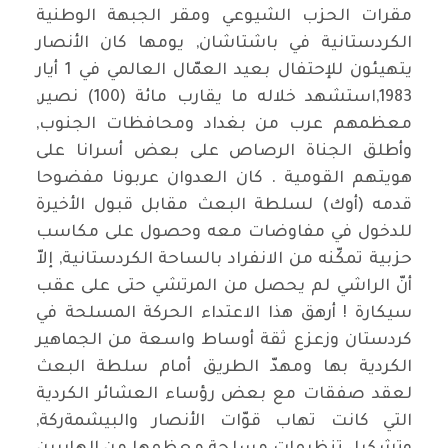
مقرات الحزب الشيوعي ومقر الجبهة الوطنية
الكردستانية في باشتاشان, يومها كان الأنصار
يتهيئون للإحتفال بعيد العمّال العالمي في 1 أيار
1983,استشهد خلاله ما يقارب مائة (100) نصير,
معظمهم عرب من بغداد ومحافظات الجنوب,
وأطلق الجناة الرصاص على بعض أسرانا على
هويتهم القومية . كان العدوان عربونا مفضوحا
قدمه (أوك) لسلطة البعث مقابل قبول الأخيرة
للدخول في مفاوضات معه وحصول على مكاسب
حزبية تمكّنه من الانفراد بالساحة الكردستانية, إلاّ
أنّ الراشي لم يحصل من المرتشي حتى على عقب
سيكارة ! أرهق هذا الاعتداء الحركة المسلحة في
كردستان وزعزع ثقة أوساط واسعة من الجماهير
الكردية بها ومهدّ الطريق أمام سلطة البعث
لعقد صفقات مع بعض رؤساء العشائر الكردية
التي كانت تهاب قوّات الأنصار والبيشمةركة,