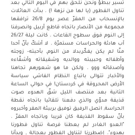
تسير ببطؤ ونحن نلحق بهم في اليوم التالي بعد
تناول الفطور, (يا لها من نزهة !) . بدأت العائلات
بالإنسحاب من المقرّ عصر يوم 26/8 ترافقها
مجموعة من الأنصار باتجاه قاطع أربيل وانصرفنا
إلى النوم فوق سطوح القاعات . كانت ليلة 26/27
آب هادئة والحراسات مستمرّة . لا أشكّ بأنّ أحدا
منّا لم يكن يفكّر,بدلا من النوم, بأحبته- زوجته
وأطفاله وحبيبته ووالديه وشقيقاته وأشقّاءه
وأصدقائه ووو . ولكن ما هو شعورهم تجاهنا
والأخبار تتوالى باتباع النظام الفاشي سياسة
الأرض المحروقة في كردستان! في حوالي الساعة
الثانية بعد منتصف الليل شقّ الهدوء صوت
قذيفة مدوّي والذي دفعنا تلقائيا باتجاه نقطة
الحراسة, اتصل الرفيق توفيق بربيئة المقر وأخبروه
بأنّ سقوط القذيفة كان قريبا وباتجاه المقرّ .
"العدو الغادر لم يعطنا فرصة تناول فطورنا
بهدوء". إضطررنا لتناول الفطور بعجالة , وبدأنا