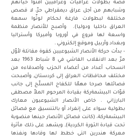
قصة بطولات عراقيات وعراقيين أفنوا حياتهم
وشبابهم من أجل عراق ديمقراطي حرّ، لا قصص
مختلقة لبطولات فارغة لحكام لوثّوا سمعة
العراق داخليا ودوليا). وأصبح للأنصار منظمة
واسعة لها فروع في أوروبا وأميركا وأستراليا
وبغداد وأربيل وموقع إلكتروني .
- بدأت حركة الأنصار الشيوعيين كقوة مقاتلة لأوّل
مرّ بعد الانقلاب الفاشي في 8 شباط 1963 بعد
انسحاب أعداد من أعضاء الحزب وأصدقاءه من
مختلف محافظات العراق إلى كردستان, وأصبحت
فصائلها صرحا مهمّا للكفاح المسلّح إلى جانب
قوّات البيشمةركة بقيادة المرحوم الملاّ مصطفى
البارزاني . خاض الأنصار الشيوعيون معارك
بطولية سواء على إنفراد أو بالتنسيق مع فصائل
البيشمةركة، (كانت فصائل الأنصار حينها منضوية
تحت قيادة الثورة الكردية), ويشهد على ذلك مأثرة
معركة هندرين التي خطط لها وقادها ونفذها