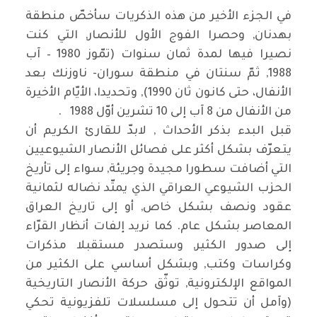
في الجزء الأخير من هذه الذكريات سأخصّ منطقة
بهدنان, وحصرا الفوج الأول للأنصار, التي كنت
نصيرا فيها لمدة ثمان سنوات (تمّوز 1980 – آب
1988, ثمّ سنتان في منطقة سوران- ناوزنك بعد
الأنفال، حتى كانون ثان 1990), وتحديدا، الأيّام الأخيرة
من الأنفال من 8 آب إلى 10 تشرين أوّل 1988 .
قبل البدء بذكر الأحداث , لابدّ للقارئ الكريم أن
يتعرّف بشكل أكثر على فصائل الأنصار الشيوعيين
التي أضافت سطورا مجيدة وجريئة, سواء إلى تأريخ
الحزب الشيوعي العراقي الذي يمتّد نضاله لثمانية
عقود ونصف بشكل خاص, أو إلى تاريخ العراق
المعاصر بشكل عام. كما نريد إلفات أنظار القرّاء
إلى صدور الكثير, وستصدر مستقبلا مذكرات
وكراسات وكتب, وبشكل أساسي على الكثير من
المواقع الإلكترونية, توثّق حركة الأنصار التاريخية
(وآمل أن تتحول إلى مسلسلات تلفزيونية تحكي