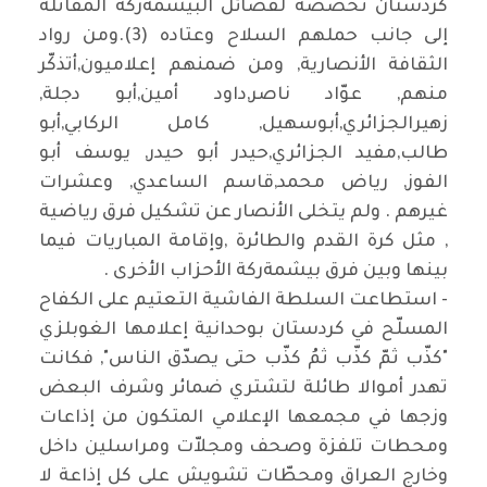
كردستان تخصصه لفصائل البيشمةركة المقاتلة
إلى جانب حملهم السلاح وعتاده (3).ومن رواد
الثقافة الأنصارية, ومن ضمنهم إعلاميون,أتذكّر
منهم, عوّاد ناصر,داود أمين,أبو دجلة,
زهيرالجزائري,أبوسهيل, كامل الركابي,أبو
طالب,مفيد الجزائري,حيدر أبو حيدر, يوسف أبو
الفوز, رياض محمد,قاسم الساعدي, وعشرات
غيرهم . ولم يتخلى الأنصار عن تشكيل فرق رياضية
, مثل كرة القدم والطائرة ,وإقامة المباريات فيما
بينها وبين فرق بيشمةركة الأحزاب الأخرى .
- استطاعت السلطة الفاشية التعتيم على الكفاح
المسلّح في كردستان بوحدانية إعلامها الغوبلزي
"كذّب ثمّ كذّب ثمُ كذّب حتى يصدّق الناس", فكانت
تهدر أموالا طائلة لتشتري ضمائر وشرف البعض
وزجها في مجمعها الإعلامي المتكون من إذاعات
ومحطات تلفزة وصحف ومجلاّت ومراسلين داخل
وخارج العراق ومحطّات تشويش على كل إذاعة لا