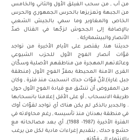
من آب , من سحب الفيلق الأول والثاني والخامس
من الجبهة وتعزيزها بالحرس الجمهوري والحرس
الخاص والمغاوير وما سمي بالجيش الشعبي
بالإضافة إلى الجحوش لزجّها في القتال ضدّ
الأنصار والبيشمةركة .
حديثنا هنا, يقتصر على الأيام الأخيرة من تواجد
قوّات أنصار الفوج الأول للحزب الشيوعي
وعائلاتهم المهجرة من مناطقهم الأصلية وسكّان
القرى الآمنة المحيطة بمقرّ الفوج الأول (منطقة
جبل غارة),لأنّ قوّات حدك انسحبت منذ فترة , وكان
من المفروض أن تنسّق مع قيادة الفوج الأول حول
طريقة الانسحاب , أو على الأقل إعلامنا بانسحابها
. والجدير بالذكر, لم يكن هناك أي تواجد لقوّات أوك
في منطقة بهدنان منذ تأسيسه , رغم محاولاته في
الفترة الأخيرة (1987- 1988), أي بعد مصالحاته مع
حشع و حدك , بتقديم إغراءات مادية لكل من يرغب
بالانتماء إلى قوّاته .