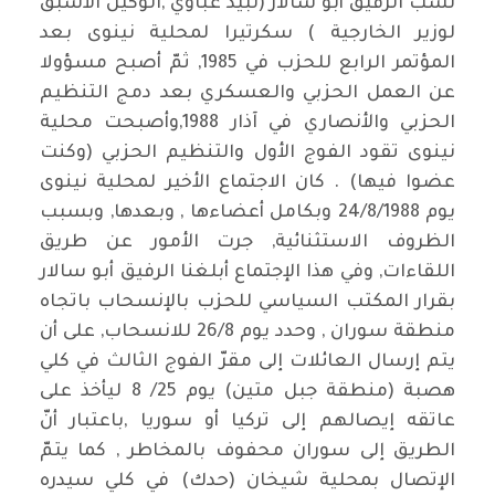
نسّب الرفيق أبو سالار (لبيد عبّاوي ,الوكيل الأسبق
لوزير الخارجية ) سكرتيرا لمحلية نينوى بعد
المؤتمر الرابع للحزب في 1985, ثمّ أصبح مسؤولا
عن العمل الحزبي والعسكري بعد دمج التنظيم
الحزبي والأنصاري في آذار 1988,وأصبحت محلية
نينوى تقود الفوج الأول والتنظيم الحزبي (وكنت
عضوا فيها) . كان الاجتماع الأخير لمحلية نينوى
يوم 24/8/1988 وبكامل أعضاءها , وبعدها, وبسبب
الظروف الاستثنائية, جرت الأمور عن طريق
اللقاءات, وفي هذا الإجتماع أبلغنا الرفيق أبو سالار
بقرار المكتب السياسي للحزب بالإنسحاب باتجاه
منطقة سوران , وحدد يوم 26/8 للانسحاب, على أن
يتم إرسال العائلات إلى مقرّ الفوج الثالث في كلي
هصبة (منطقة جبل متين) يوم 25/ 8 ليأخذ على
عاتقه إيصالهم إلى تركيا أو سوريا ,باعتبار أنّ
الطريق إلى سوران محفوف بالمخاطر , كما يتمّ
الإتصال بمحلية شيخان (حدك) في كلي سيدره