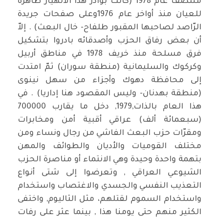
منتصف عام 1978 (كانت بوادر هذا الانهيار ظاهرة
للعيان منذ أواخر عام 1976وعلى صفحات جريدة
الرّاصد لصاحبها المقبور طلفاح- خال البعث) . إلاّ
أن بعض رفاق الحزب وأصدقائه بادروا بتشكيل
فرق مسلحة منذ خريف 1978 في مناطق أربيل
وكركوك والسليمانية (منطقة سوران) ثمّ امتدت
إلى محافظة دهوك وأجزاء من سهل نينوى
(منطقة بهدنان- وليس المقصود هنا إداريا) . في
هذا العام بالذات,1979, دخل ما يقارب 700000
(سبعمائة ألف) عراقي أقبية أمن ومخابرات
ومقرّات حزب البعث الفاشي من رجال ونساء ومن
مختلف القوميات والأديان والطوائف والمهن
بتهمة واحدة وحيدة وهي الانتماء أو مناصرة الحزب
الشيوعي العراقي , وتعرضوا إلى شتى أنواع
التعذيب النفسي والجسدي والاغتصاب واستخدام
واستخدام السموم لقتلهم، مثل الثاليوم, واختفى
الكثير منهم حتى يومنا هذا , بينما عثر على رفات