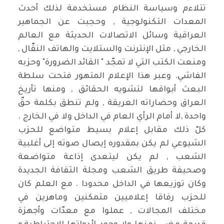
تتلاءم وسياسة النظام مستخدمة لذلك أحدث
المعدات التكنولوجية , وحجبت عن الجماهير
العراقية وسائل الاتصالات الحديثة مع العالم
الخارجي , مثل الإنترنت والستلايت والهاتف النقّال ,
ومنعت الكتب التي لا تمجّد " القائد الضرورة" وحزبه
الفاشي. وعبر هذا الإعلام المتهور فتحت سلطة
البعث أبواقها لتشويه الحقائق , ومنها تأريخ
العراق وحضاراته العريقة , ولم تنطق بكلمة حقّ
واحدة ,لا أمام الرأي العام في الداخل ولا في الخارج .
كلّ ذلك مقابل إعلام بسيط متواضع للحزب
الشيوعي لم يكن بمقدوره إيصال صوته إلى أغلبية
الشعب , لم يكن ليتعدى إذاعة متواضعة
وصحيفة طريق الشعب ومجلة الثقافة الجديدة
وكان توزيعها في الداخل محدودا . مع العلم كان
للحزب رفاقا إعلاميين متمكنين وماهرين في
مختلف المجالات , عملوا مع معدّات وأجهزة