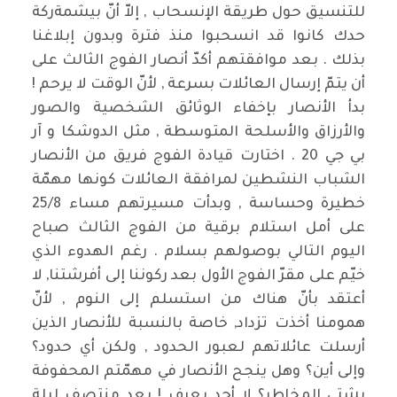
للتنسيق حول طريقة الإنسحاب , إلاّ أنّ بيشمةركة
حدك كانوا قد انسحبوا منذ فترة وبدون إبلاغنا
بذلك . بعد موافقتهم أكدّ أنصار الفوج الثالث على
أن يتمّ إرسال العائلات بسرعة , لأنّ الوقت لا يرحم !
بدأ الأنصار بإخفاء الوثائق الشخصية والصور
والأرزاق والأسلحة المتوسطة , مثل الدوشكا و آر
بي جي 20 . اختارت قيادة الفوج فريق من الأنصار
الشباب النشطين لمرافقة العائلات كونها مهمّة
خطيرة وحساسة , وبدأت مسيرتهم مساء 25/8
على أمل استلام برقية من الفوج الثالث صباح
اليوم التالي بوصولهم بسلام . رغم الهدوء الذي
خيّم على مقرّ الفوج الأول بعد ركوننا إلى أفرشتنا, لا
أعتقد بأنّ هناك من استسلم إلى النوم , لأنّ
همومنا أخذت تزداد, خاصة بالنسبة للأنصار الذين
أرسلت عائلاتهم لعبور الحدود , ولكن أي حدود؟
وإلى أين؟ وهل ينجح الأنصار في مهمّتم المحفوفة
بشتى المخاطر؟ لا أحد يعرف ! بعد منتصف ليلة