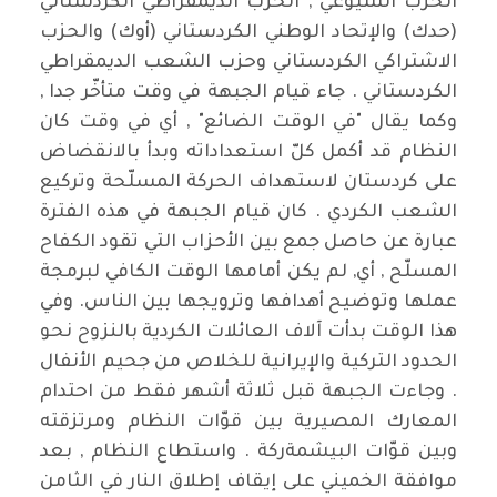
الحزب الشيوعي , الحزب الديمقراطي الكردستاني
(حدك) والإتحاد الوطني الكردستاني (أوك) والحزب
الاشتراكي الكردستاني وحزب الشعب الديمقراطي
الكردستاني . جاء قيام الجبهة في وقت متأخّر جدا ,
وكما يقال "في الوقت الضائع" , أي في وقت كان
النظام قد أكمل كلّ استعداداته وبدأ بالانقضاض
على كردستان لاستهداف الحركة المسلّحة وتركيع
الشعب الكردي . كان قيام الجبهة في هذه الفترة
عبارة عن حاصل جمع بين الأحزاب التي تقود الكفاح
المسلّح , أي, لم يكن أمامها الوقت الكافي لبرمجة
عملها وتوضيح أهدافها وترويجها بين الناس. وفي
هذا الوقت بدأت آلاف العائلات الكردية بالنزوح نحو
الحدود التركية والإيرانية للخلاص من جحيم الأنفال
. وجاءت الجبهة قبل ثلاثة أشهر فقط من احتدام
المعارك المصيرية بين قوّات النظام ومرتزقته
وبين قوّات البيشمةركة . واستطاع النظام , بعد
موافقة الخميني على إيقاف إطلاق النار في الثامن