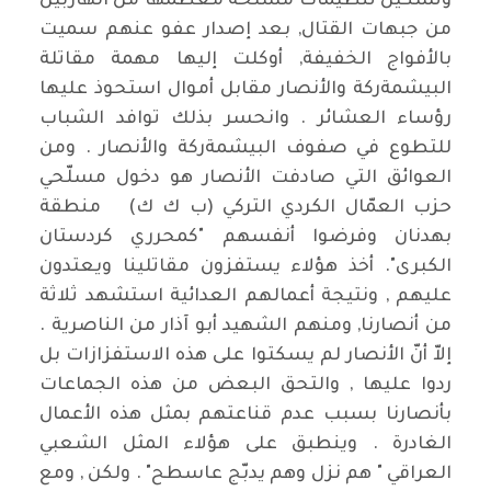
وتشكيل تنظيمات مسلحة معظمها من الهاربين
من جبهات القتال, بعد إصدار عفو عنهم سميت
بالأفواج الخفيفة, أوكلت إليها مهمة مقاتلة
البيشمةركة والأنصار مقابل أموال استحوذ عليها
رؤساء العشائر . وانحسر بذلك توافد الشباب
للتطوع في صفوف البيشمةركة والأنصار . ومن
العوائق التي صادفت الأنصار هو دخول مسلّحي
حزب العمّال الكردي التركي (ب ك ك) منطقة
بهدنان وفرضوا أنفسهم "كمحرري كردستان
الكبرى". أخذ هؤلاء يستفزون مقاتلينا ويعتدون
عليهم , ونتيجة أعمالهم العدائية استشهد ثلاثة
من أنصارنا, ومنهم الشهيد أبو آذار من الناصرية .
إلاّ أنّ الأنصار لم يسكتوا على هذه الاستفزازات بل
ردوا عليها , والتحق البعض من هذه الجماعات
بأنصارنا بسبب عدم قناعتهم بمثل هذه الأعمال
الغادرة . وينطبق على هؤلاء المثل الشعبي
العراقي " هم نزل وهم يدبّج عاسطح" . ولكن , ومع