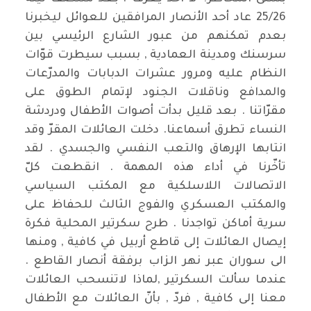
25/26 عاد أحد الأنصار المرافقين للعوائل ليخبرنا
بعدم تمكنهم من عبور الشارع الرئيسي بين
سرسنك ومدينة العمادية , بسبب سيطرت قوّات
النظام عليه ومرور عشرات الدبابات والمدرّعات
والمدافع وناقلات الجنود لإتمام الطوق على
مقرّاتنا . بعد قليل بدأت أصوات الأطفال ودردشة
النساء تطرق أسماعنا. دخلت العائلات المقرّ وقد
انتابها الإرهاق والتعب النفسي والجسدي . لقد
تأخّرنا في أداء هذه المهمة . انقطعت كلّ
الاتصالات اللاسلكية مع المكتب السياسي
والمكتب العسكري والفوج الثالث للحفاظ على
سرية أماكن تواجدنا . طرح سكرتير المحلية فكرة
إيصال العائلات إلى قاطع أربيل في كافية , ومنها
الى سوران عبر نهر الزاب برفقة أنصار القاطع .
عندما سألت السكرتير ,لماذا لاتنسحب العائلات
معنا إلى كافية , فردّ , بأنّ العائلات مع الأطفال