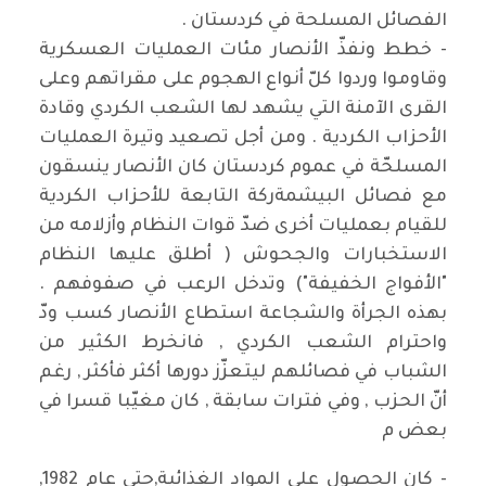
الفصائل المسلحة في كردستان .
- خطط ونفذّ الأنصار مئات العمليات العسكرية
وقاوموا وردوا كلّ أنواع الهجوم على مقراتهم وعلى
القرى الآمنة التي يشهد لها الشعب الكردي وقادة
الأحزاب الكردية . ومن أجل تصعيد وتيرة العمليات
المسلحّة في عموم كردستان كان الأنصار ينسقون
مع فصائل البيشمةركة التابعة للأحزاب الكردية
للقيام بعمليات أخرى ضدّ قوات النظام وأزلامه من
الاستخبارات والجحوش ( أطلق عليها النظام
"الأفواج الخفيفة") وتدخل الرعب في صفوفهم .
بهذه الجرأة والشجاعة استطاع الأنصار كسب ودّ
واحترام الشعب الكردي , فانخرط الكثير من
الشباب في فصائلهم ليتعزّز دورها أكثر فأكثر , رغم
أنّ الحزب , وفي فترات سابقة , كان مغيّبا قسرا في
بعض م
- كان الحصول على المواد الغذائية,حتى عام 1982,