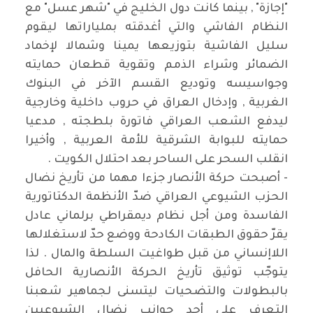
"إجازة" , بينما كانت دول الخليج في "شهر عسل" مع
النظام الفاشي والتي أغدقته بملياراتها ليقوم
سليل الفاشية بتوزيعها يمينا وشمالا لإخماد
الضمائر وشراء الذمم وتقوية قطعان حمايته
وجواسيسه وتوديع القسم الآخر في البنوك
الغربية , وإدخال العراق في حروب داخلية وخارجية
ليدفع الشعب العراقي فاتورة بلطجته , مدعيا
حمايته للبوابة الشرقية للأمة العربية , وأخيرا
انقلب السحر على الساحر بعد احتلال الكويت .
- أصبحت حركة الأنصار جزءا مهما من تأريخ نضال
الحزب الشيوعي العراقي ضدّ الأنظمة الدكتاتورية
الفاسدة ومن أجل نظام ديمقراطي برلماني عادل
يقرّ حقوق الطبقات الكادحة ووضع حدّ لاستغلالها
اللاإنساني من قبل طواغيت السلطة والمال . لذا
يتوجّب توثيق تأريخ الحركة الأنصارية الحافل
بالبطولات والتضحيات ليتسنى لجماهير شعبنا
التعرف على أحد جوانب نضال الشيوعيين