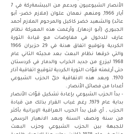
الأنصار الشيوعيون وبدعم من البيشمةركة في 7
أيار 1966, ومنهم, نعمان علوان (ملازم خضر- أبو
عائد) والشهيد خضر كاكيل والمرحوم الملازم أحمد
الجبوري (أبو ازدهار), وأرغمت هذه المعركة نظام
عارف للدخول في مفاوضات مع قيادة الثورة
الكردية وتوقيع اتفاق هدنة في 29 حزيران 1966
والتي خرقها نظام البعث بعد مجيئه الثاني عام
1968 ليزرع من جديد الخراب والدمار في كردستان
حتى أرغمته قوّات الثورة الكردية لتوقيع اتفاقية آذار
1970. وبعد هذه الاتفاقية حلّ الحزب الشيوعي
أعدادا من فصائل الأنصار .
- بدأ الحزب الشيوعي بإعادة تشكيل قوّات الأنصار
بداية عام 1979, رغم غياب القرار بذلك من قيادة
الحزب , أي قبل بدأ الحرب العراقية الإيرانية بأكثر
من سنة ونصف السنة وبعد الانهيار الرسمي
للجبهة بين الحزب الشيوعي وحزب البعث