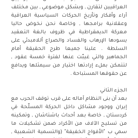
العراقيين لتقارن , وبشكل موضوعي , بين مختلف
آراء وأفكار وتأريخ الحركات السياسية العراقية
وعقلانية برامجها , وخاصة نحن نخوض حاليا
معركة الديمقراطية في ظروف بالغة التعقيد
يسودها الإرهاب والفساد والصراع أللامبدئي على
السلطة . علينا جميعا طرح الحقيقة أمام
الجماهير والتي غيبّت عنها لفترة خمسة عقود ,
لتتمكن بملء إرادتها اختيار من سيمثلها ويدافع
عن حقوقها المستباحة .
الجزء الثاني
بعد أن بنى النظام آماله على قرب توقف الحرب مع
إيران ووجود مشاكل داخل الحركة المسلّحة في
كردستان , خاصة بعد أحداث باشتاشان , وتمكينه
من تسليح الآلاف من الأكراد ضمن تشكيلات ما
سمي ب "الأفواج الخفيفة" (والتسمية الشعبية ,