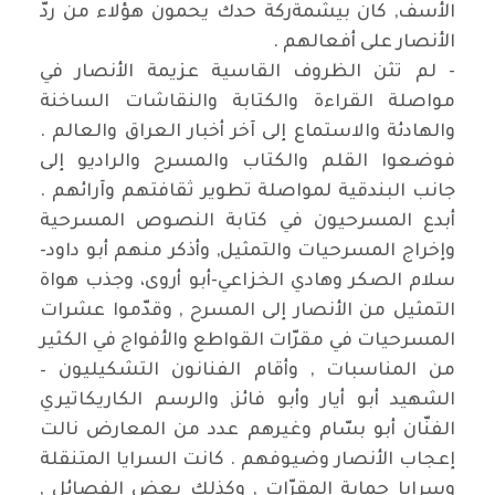
الأسف, كان بيشمةركة حدك يحمون هؤلاء من ردّ
الأنصار على أفعالهم .
- لم تثن الظروف القاسية عزيمة الأنصار في
مواصلة القراءة والكتابة والنقاشات الساخنة
والهادئة والاستماع إلى آخر أخبار العراق والعالم .
فوضعوا القلم والكتاب والمسرح والراديو إلى
جانب البندقية لمواصلة تطوير ثقافتهم وآرائهم .
أبدع المسرحيون في كتابة النصوص المسرحية
وإخراج المسرحيات والتمثيل, وأذكر منهم أبو داود-
سلام الصكر وهادي الخزاعي-أبو أروى، وجذب هواة
التمثيل من الأنصار إلى المسرح , وقدّموا عشرات
المسرحيات في مقرّات القواطع والأفواج في الكثير
من المناسبات , وأقام الفنانون التشكيليون –
الشهيد أبو أيار وأبو فائز, والرسم الكاريكاتيري
الفنّان أبو بسّام وغيرهم عدد من المعارض نالت
إعجاب الأنصار وضيوفهم . كانت السرايا المتنقلة
وسرايا حماية المقرّات , وكذلك بعض الفصائل ,