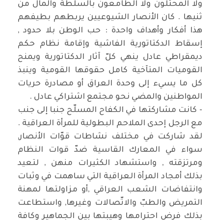
ولا المحتلون ولا الطامعون بالسلطة والمال من
ثنيها . كان الأنصار الشيوعيين يربطهم بطيفهم
هذا أفكار وأهداف واحدة : حب الوطن بلا حدود ,
إسقاط الدكتاتورية الفاشية وإقامة نظام حكم
ديمقراطي عادل ينهي كلّ آثار الدكتاتورية ويمنح
القوميات المتآخية كامل حقوقها القومية وينبذ
كل ما يسيء إلى وحدة العراق أو مصادرة حريات
المواطنين والمضي نحو مجتمع اشتراكي عادل .
- كانت مشاركتها في الكفاح المسلّح جنبا إلى جنب
مع الرجل إحدى الملاحم البطولية للمرأة العراقية .
لقد شاركت في مختلف نشاطات قوّات الأنصار,
سواء في المعارك القاسية ضدّ قوات النظام
ومرتزقته , واستشهاد الكثيرات منهن , لتعيد
بذلك أمجاد المرأة العراقية التي ساهمت في وثبات
وانتفاضات الشعب العراقي ,أو مزاولتها لمهنة
التمريض والطبّ والاتّصالات وغيرها, واستطاعت
بذلك فرض احترامها وهيبتها بين الجماهير وكافة