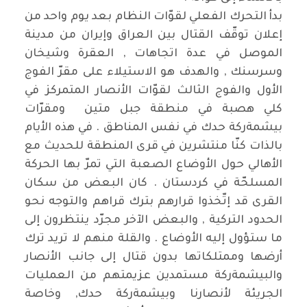
بدأ التحرك الفعلي لقوّات النظام بعد يوم واحد من
إعلان توقّف القتال بين العراق وإيران من مدينة
الموصل في عدة اتجاهات , العقرة وشيخان
وسرسنك , والهدف هو الاستيلاء على مقرّ الفوج
الأول والفوج الثالث لقوّات الأنصار المتمركز في
كلي هصبة في منطقة جبل متين ومقرّات
بيشمةركة حدك في نفس المناطق . في هذه الأيام
بالذات كنّا منتشرين في قرى المنطقة للحديث مع
الأهالي حول الأوضاع الصعبة التي تمرّ بها الحركة
المسلحّة في كردستان . كان البعض من سكان
القرى قد إتّخذوا قرارهم بترك قراهم والتوجه نحو
الحدود التركية , والبعض الآخر مجرّد ينتظرون إلى
ما ستؤول إليه الأوضاع . والقلة منهم لا تريد ترك
أرضها وممتلكاتها بدون قتال إلى جانب الأنصار
والبيشمةركة مستمدين عزيمتهم من العمليات
الجريئة لأنصارنا وبيشمةركة حدك, وخاصة