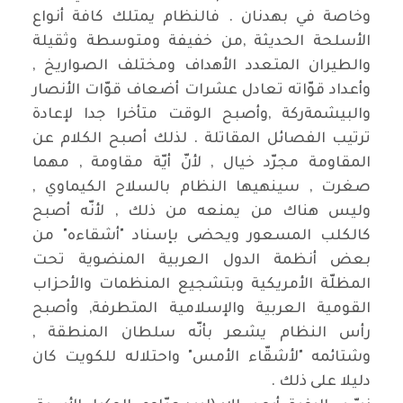
وخاصة في بهدنان . فالنظام يمتلك كافة أنواع
الأسلحة الحديثة ,من خفيفة ومتوسطة وثقيلة
والطيران المتعدد الأهداف ومختلف الصواريخ ,
وأعداد قوّاته تعادل عشرات أضعاف قوّات الأنصار
والبيشمةركة ,وأصبح الوقت متأخرا جدا لإعادة
ترتيب الفصائل المقاتلة . لذلك أصبح الكلام عن
المقاومة مجرّد خيال , لأنّ أيّة مقاومة , مهما
صغرت , سينهيها النظام بالسلاح الكيماوي ,
وليس هناك من يمنعه من ذلك , لأنّه أصبح
كالكلب المسعور ويحضى بإسناد "أشقاءه" من
بعض أنظمة الدول العربية المنضوية تحت
المظلّة الأمريكية وبتشجيع المنظمات والأحزاب
القومية العربية والإسلامية المتطرفة, وأصبح
رأس النظام يشعر بأنّه سلطان المنطقة ,
وشتائمه "لأشقّاء الأمس" واحتلاله للكويت كان
دليلا على ذلك .