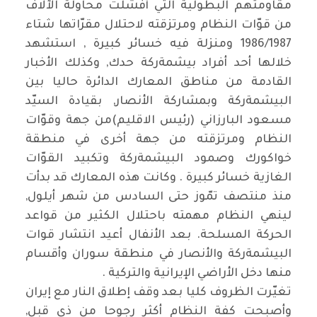
مقاومتهم البطولية التي أفشلت محاولة الآلاف
من قوّات النظام ومرتزقته لاحتلال مقرّاتها شتاء
1986/1987 ومنزلة فيه خسائر كبيرة , استشهد
خلالها أحد أفراد بيشمةركة حدك, وكذلك الأخبار
القادمة من مناطق المعارك الدائرة حاليا بين
البيشمةركة وبمشاركة الأنصار, بقيادة السيّد
مسعود البارزاني (رئيس الاقليم)من جهة وقوّات
النظام ومرتزقته من جهة أخرى في منطقة
خواكورك وصمود البيشمةركة وتكبيد القوّات
الغازية خسائر كبيرة . وكانت هذه المعارك قد بدأت
منذ منتصف تمّوز حتى السادس من شهر أيلول,
لينهي النظام مهمته باحتلال الكثير من قواعد
الحركة المسلحة. بعد الأنفال أعيد انتشار قوات
البيشمةركة والأنصار في منطقة سوران وأقسام
منها دخل الأراضي الإيرانية والتركية .
تغيّرت الظروف كليا بعد وقف إطلاق النار مع إيران
وأصبحت كفة النظام أكثر رجوحا من ذي قبل,