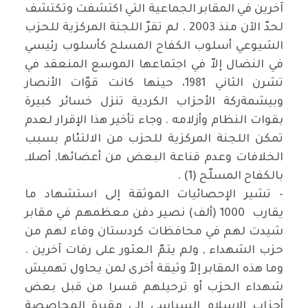
آخرين في المقابر الجماعية التي اكتشفت وتكتشف
لحدّ الآن منذ 2003 . لم تقرّ اللجنة المركزية للحزب
الشيوعي أسلوب الكفاح المسلح كأسلوب رئيسي
في النضال إلاّ في اجتماعها الموسع المنعقد في
تشرن الثاني 1981، حينها كانت قوّات الأنصار
وبيشمةركة الأحزاب الكردية تنزل خسائر كبيرة
بقوات النظام وأزلامه . وجاء تأخير هذا الإقرار لعدم
تمكن اللجنة المركزية للحزب من الالتئام بسبب
الخلافات وعدم قناعة البعض من أعضائها, أصلا,
بالكفاح المسلّح (1) .
- تشير الإحصائيات الموثقة إلى استشهاد ما
يقارب 1000 (ألف) نصير دفن معظمهم في مقابر
شيدت لهم في محافظات كردستان وفاء لهم من
حزب الشهداء , ولم يتمّ العثور على رفات آخرين .
وما هذه المقابر إلاّ وثيقة أخرى لمن يحاول تهميش
شهداء الحزب أو ترحيلهم قسرا من قبل بعض
أحزاب الإسلام السياسي إلى مقبرة المحاصصة