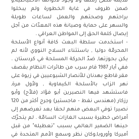
قديمة مضى زمنها ولا وجود لأدواتها الاحتياطية,و
ضمن ظروف في غاية الخطورة ولم يبخلوا
براحتهم وصحتهم والعمل لساعات طويلة
والسهر على حماية وصيانة هذه المعدّات من أجل
إيصال كلمة الحق إلى المواطن العراقي .
- استخدمت سلطة البعث كافة أنواع الأسلحة
المحرمّة دوليا , باستثناء السلاح النووي لأنه لم
يكن بحوزتها, ضدّ الحركة المسلحة في كردستان .
ففي أيار 1987 قام سرب من طائرات النظام بقصف
مقر قاطع بهدنان للأنصار الشيوعيين في زيوة على
نهر الزاب بالأسلحة الكيماوية , ولأول مرة,
فاستشهد فيها النصيرين أبو فؤاد (فلاّح) وأبو
رزكار (مهندس نفط - ماجستير) وجرح أكثر من 120
نصيرا توفي البعض منهم لحقا بعد تعرضهم إلى
أمراض خطيرة بسبب الغازات السامّة . لم يتحرّك
حينها الضمير العالمي بسبب "تعطيله" من قبل
أميركا وأوروبا,وكان نظر وسمع الأمم المتحدة في