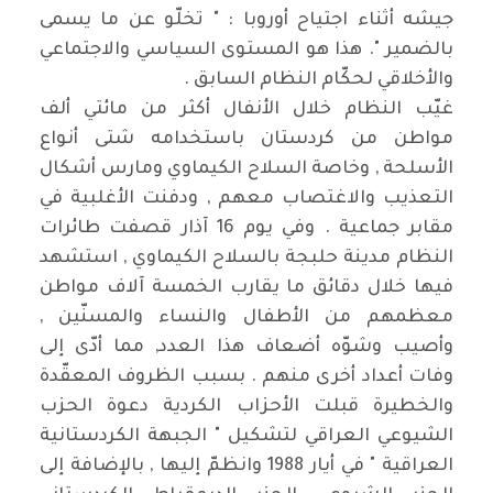
جيشه أثناء اجتياح أوروبا : " تخلّو عن ما يسمى
بالضمير ". هذا هو المستوى السياسي والاجتماعي
والأخلاقي لحكّام النظام السابق .
غيّب النظام خلال الأنفال أكثر من مائتي ألف
مواطن من كردستان باستخدامه شتى أنواع
الأسلحة , وخاصة السلاح الكيماوي ومارس أشكال
التعذيب والاغتصاب معهم , ودفنت الأغلبية في
مقابر جماعية . وفي يوم 16 آذار قصفت طائرات
النظام مدينة حلبجة بالسلاح الكيماوي , استشهد
فيها خلال دقائق ما يقارب الخمسة آلاف مواطن
معظمهم من الأطفال والنساء والمسنّين ,
وأصيب وشوّه أضعاف هذا العدد, مما أدّى إلى
وفات أعداد أخرى منهم . بسبب الظروف المعقّدة
والخطيرة قبلت الأحزاب الكردية دعوة الحزب
الشيوعي العراقي لتشكيل " الجبهة الكردستانية
العراقية " في أيار 1988 وانظمّ إليها , بالإضافة إلى