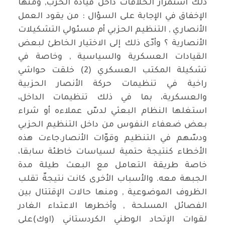
ذلك استمرار الخلافات داخل قيادة الحزب, ومنها
الإخفاق في الإجابة على السؤال : من يقود العمل
الأنصاري , التنظيم الحزبي أم مسئولي التشكيلات
الأنصارية ؟ وأدّى ذلك إلى الاختيار الخاطئ لبعض
القيادات العسكرية والسياسية , وخاصة في
تشكيلة المكتب العسكري (2) خلقت حواشي
راخية في تنظيمات حركة الأنصار الحزبية
والعسكرية، بما في ذلك تنظيمات الداخل،
استغلها النظام البعثي لدسّ عملاءه أو شراء
بعض ضعفاء النفوس من داخل التنظيم الحزبي
ودسّهم في التنظيم وقوّات الأنصار.جاءت هذه
الأخطاء كنتيجة حتمية لسياسات خاطئة سابقا،
خاصة طريقة التعامل مع البعث طيلة مدة
الجبهة معه. والأسباب الأخرى كانت نتيجةّ تقلب
الظروف الموضوعية , ومنها حالات الإقتتال بين
الفصائل المسلحة , وأخطرها الاعتداء الغادر
لقوات الإتحاد الوطني الكردستاني (اوك)على