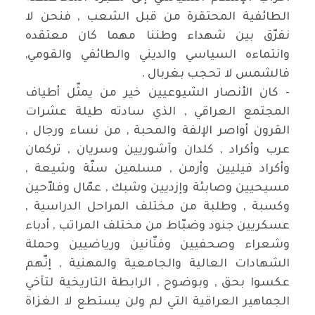
الطائفية المحتقرة من قبل الشعب , فنحن لا
نفرّق بين شهداء وطننا مهما كان معتقده
وانتماءه السياسي والديني والطائفي والقومي,
فالشمس لا تحجب بغربال .
- كان الأنصار الشيوعيين خير من يمثّل أطياف
المجتمع العراقي , الذي سادته طيلة عشرات
القرون أواصر الإلفة والمحبة , من نساء ورجال ,
عرب وأكراد , كلدان وآشوريين وسريان , تركمان
وأكراد فيليين وأرمن , مسلمين سنّة وشيعة ,
مسيحيين وصابئة وإزديين وشبك , عمّال وفلاّحين
وكسبة , وطلبة من مختلف المراحل الدراسية ,
عسكريين جنود وضبّاط من مختلف المراتب , أدباء
وشعراء وصحفيين وفنّانين ورياضيين وحملة
الشهادات العالية والجامعية والمهنية , إنّهم
عكسوا بحق , وبوضوح , الرابطة التاريخية لتآخي
الجماهير العراقية التي لم ولن يستطع لا الغزاة