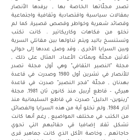
تصدر مجلّاتها الخاصة بها , يرفدها الأنصار
بمقالات سياسية واقتصادية وثقافية واجتماعية
وقصائد شعرية وخواطر وقصص قصيرة, كما لم
تخلو من فكاهات وكاريكاتير . كانت تكتب
وتستنسخ باليد ويتم تداولها بين مقاتلي السرية
وبين السرايا الأخرى . وقد وصل عددها إلى حوالي
ثلاثين مجلّة وبمئات الأعداد. المثال على ذلك ,
مجلة "النصير الثقافي" وهي أول مجلة تصدر
للأنصار في تشرين أول 1980 وصدرت في قاعدة
بهدنان , مجلّة "فجر النصير" صدرت في قاعدة
هيركي – قاطع أربيل منذ كانون ثان 1981, مجلة
"رينوين- الدليل" صدرت في قاطع السليمانية منذ
آذار 1984. ولم تخلو أية من هذه السرايا والفصائل
من الكتب في مختلف المواضيع , رغم أنها كانت
تشكل ثقلا إضافيا قي حقائبهم التي تحوي
حاجاتهم , وخاصة الأكل الذي كانت جماهير قرى