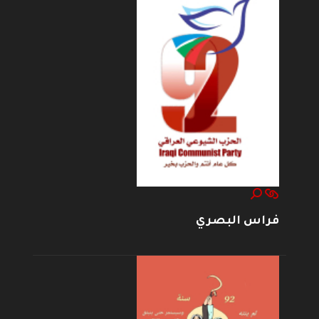
فراس البصري