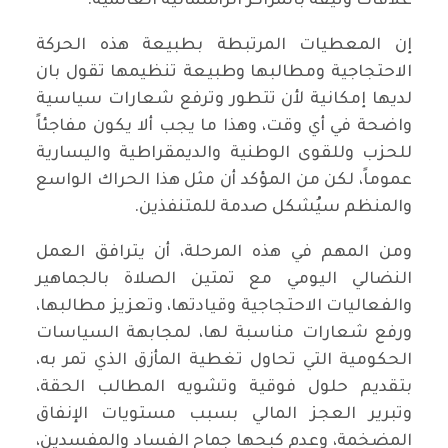
علاقات وثيقة بالمراكز الرأسمالية العالمية.
إن المعطيات المرتبطة بطبيعة هذه الحركة
الاحتجاجية ومطالبها وطبيعة تنظيمها تقول بان
لديها إمكانية لأن تتطور وترفع شعارات سياسية
واضحة في أي وقت، وهذا ما يجب ألا يكون مفاجئاً
للحزب وللقوى الوطنية والديمقراطية واليسارية
عموماً، لكن من المؤكد أن مثل هذا الحراك الواسع
والمنظم سيُشكل صدمة للمتنفذين.
ومن المهم في هذه المرحلة، أن يترافق العمل
النضالي اليومي مع تمتين الصلاة بالجماهير
والفعاليات الاحتجاجية وقيادتها، وتعزيز مطالبها،
ورفع شعارات مناسبة لها، لمجابهة السياسات
الحكومية التي تحاول تغطية المأزق الذي تمر به،
بتقديم حلول فوقية وتشويه المطالب الحقة،
وتبرير العجز المالي بسبب مستويات الإنفاق
المضخمة، وعدم كبحها جماح الفساد والمفسدين،