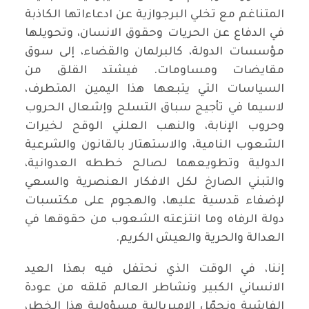
المتناغم مع تخلي البرجوازية عن ادعاءاتها الكاذبة
في الدفاع عن الحريات وحقوق الانسان، وتحويلها
مؤسسات الدولة، كالبرلمان والقضاء، إلى سوق
مقايضات ومساومات. فيشتد القلق من
السياسات التي يتبعها هذا اليمين المتطرف،
لاسيما في تأجيج سباق التسلح وإشعال الحروب
وحروب الإنابة، والنهب العلني الوقح لخيرات
الشعوب النامية، والاستهتار بالقانون والشرعية
الدولية وتطويعهما لصالح خططه العدوانية،
والتبني الصارخ لكل الافكار العنصرية والسعي
لإضفاء قدسية عليها، والهجوم على مكتسبات
دولة الرفاه وما انتزعته الشعوب من حقوقها في
العدالة والحرية والعيش الكريم.
إننا، في الوقت الذي نحتفل فيه بهذا العيد
الانساني الكبير ونشاطر العالم قلقه من عودة
الفاشية ونحمّل الإمبريالية مسؤولية هذا الخطر،