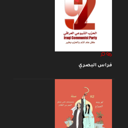
فراس البصري