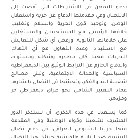
ندعو للتمعن في الاشتراطات التي أفضت إلى
الانتصار، وفي مقدمتها الدفاع عن حرية واستقلال
الوطن، وتوحيد قوى الحرية والسلام وتغليب
خلافها الرئيسي مع المستعبدين والمستغِلين
على خلافاتها الثانوية، ورفض أي شكل للتعايش
مع الاستبداد، وعدم التهاون مع أي انتهاك
للحريات مهما كان مصدره وشكله ومستواه،
والدفاع الحازم عن الترابط الوثيق بين الديمقراطية
السياسية والعدالة الاجتماعية، وتبني مصالح
شغيلة اليد والفكر، وتعبئتها في النضال باعتبارها
عماد التغيير الشامل نحو عراق ديمقراطي حر
ومزدهر.
كما يسعدنا في هذه الذكرى، أن نستذكر الدور
المشرف لشعبنا وقواه الوطنية وفي المقدمة
منها حزبنا الشيوعي العراقي، في دعم نضال
البشرية ضد النازية والفاشية حينئذٍ، هذا النضال