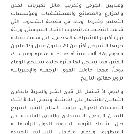
وملايين الجرحى وتخريب هائل لكبريات المدن
والمزارع والمصانع والمستشفيات ومؤسسات
التعليم وغيرها. وجاء في مقدمة الشعوب التي
قدمت التضحيات، شعوب الاتحاد السوفيتي، وريثة
ثورة أكتوبر الاشتراكية العظمى، التي قدمت بقيادة
حزبها الشيوعي أكثر من 20 مليون قتيل و17 مليون
معوق و32 ألف منشأة صناعية مدمرة وغير ذلك
الكثير، مما يسجل لها مأثرة خالدة تستحق الوفاء
دوماً، مهما حاولت القوى الرجعية والإمبريالية
تزوير حقائق التاريخ.
واليوم، إذ تحتفل كل قوى الخير والحرية بالذكرى
الثمانين للانتصار على الفاشية، وتنحني إجلالاً لتلك
التضحيات الغوالي، يراقب العالم النمو السريع
لليمين الرجعي الاستبدادي وللقوى الفاشية، في
ظل اشتداد الأزمة البنيوية للدول الرأسمالية
المتطورة، وبدعم وتكافل الليبرالية الجديدة