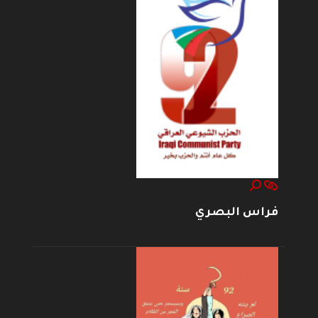
فراس البصري