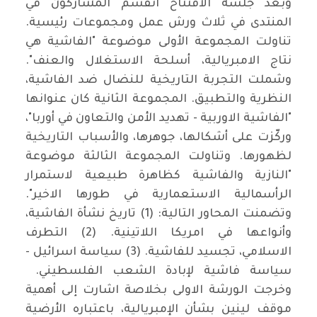
وبعد جلسة الافتتاح انقسم المشاركون في
المنتدى في ثلاث ورش عمل ومجموعات رئيسية.
تناولت المجموعة الأولى موضوعة "الفاشية هي
نتاج الامبريالية، أسلحة الاستغلال والعنف".
وشملت التجربة التاريخية للنضال ضد الفاشية،
النظرية والتطبيق. المجموعة الثانية كان عنوانها
"الفاشية الاوربية - تهديد الأمن والتعاون في أوربا"،
وركّزت على أشكالها، جوهرها، والأسباب التاريخية
لظهورها. وتناولت المجموعة الثالثة موضوعة
"النازية والفاشية كظاهرة طبيعية لاستمرار
الرأسمالية الاستعمارية في طورها الاخير".
وتضمنت المحاور التالية: (1) تاريخ نشأة الفاشية،
وأنواعها في امريكا اللاتينية. (2) التطرف
الاسلامي، تجسيد للفاشية. (3) سياسة اسرائيل -
سياسة فاشية لإبادة الشعب الفلسطيني.
وخرجت الورشة الاولى بخلاصة اشارت إلى أهمية
موقف لينين بشأن الإمبريالية، باعتباره الأرضية