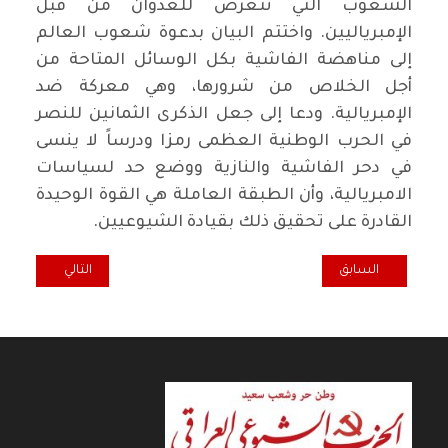
الشعوب التي تتعرض للعدوان من قبل
الإمبرياليين. واختتم البيان بدعوة شعوب العالم
إلى مناهضة الفاشية بكل الوسائل المتاحة من
أجل الخلاص من شرورها، وهي معركة ضد
الإمبريالية. ودعا إلى جعل الذكرى الثمانين للنصر
في الحرب الوطنية العظمى رمزا ودرساً لا ينسى
في دحر الفاشية والنازية ووضع حد لسياسات
الامبريالية، وأن الطبقة العاملة هي القوة الوحيدة
القادرة على تحقيق ذلك بقيادة الشيوعيين.
المقال السابق: المحرر السياسي لطريق الشعب: في الذكرى الثمانين للانت
المقال التالي: مد
السابق
التالي