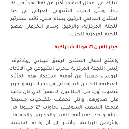
شارك في أعمال المؤتمر أكثر من 160 وفداً من 92
بلداً، ومثّل الحزب الشيوعي العراقي في هذا
المنتدى العالمي الرفيق بسام محي، نائب سكرتير
اللجنة المركزية، والرفيق وسام الخزعلي عضو
اللجنة المركزية للحزب.
خيار القرن 21 هو الاشتراكية
وافتتح أعمال المنتدى الرفيق غينادي زوغانوف،
رئيس اللجنة المركزية للحزب الشيوعي في الاتحاد
الروسي، معبراً عن أهمية استذكار هذه المأثرة
العظيمة للجيش السوفياتي في دحر النازية وتحرير
شعوب أوربا من "الطاعون الاصفر" الذي كان جاثما
على صدورهم، والتي تحققت بتضحيات جسيمة
قدمها الشعب السوفيتي تجاوزت 27 مليونا من
أبنائه، وبعد تدمير آلاف المدن والمدارس والمعامل
والأراضي الزراعية. وأشار إلى أن ولادة الفاشية