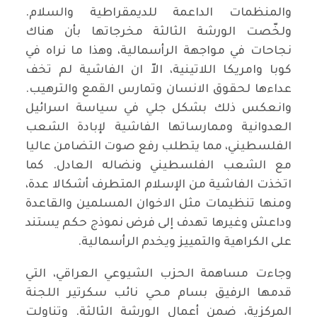
والمنظمات الداعمة للديمقراطية والسلام.
ولخّصت الورشة الثالثة مخرجاتها بأن هناك
نجاحات في مواجهة الرأسمالية، وهذا ما نراه في
كوبا وامريكا اللاتينية، الاّ ان الفاشية لم تخف
عداءها لحقوق الانسان وتمارس القمع والترهيب.
وانعكس ذلك بشكل جلي في سياسة اسرائيل
العدوانية وممارساتها الفاشية لإبادة الشعب
الفلسطيني، مما يتطلب رفع صوت التضامن عاليا
مع الشعب الفلسطيني ونضاله العادل. كما
اتخذت الفاشية من الإسلام المتطرف أشكالا عدة،
ومنها تنظيمات مثل الاخوان المسلمين والقاعدة
وداعش وغيرها تهدف إلى فرض نموذج حكم يستند
على الكراهية والتمييز ويخدم الرأسمالية.
وجاءت مساهمة الحزب الشيوعي العراقي، التي
قدمها الرفيق بسام محي نائب سكرتير اللجنة
المركزية، ضمن أعمال الورشة الثالثة. وتناولت