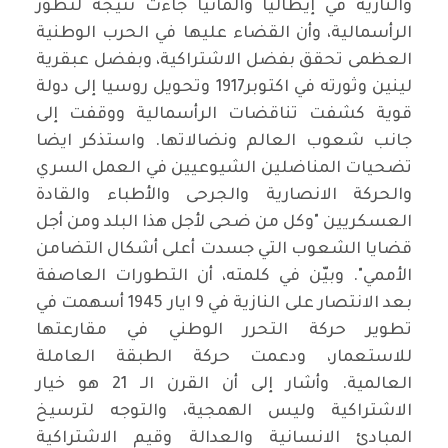
والنازية في إيطاليا والمانيا جاءت نتيجة لتطور
الرأسمالية، وأن القضاء عليها في الحرب الوطنية
العظمى تحقق بفضل الاشتراكية، وبفضل عبقرية
لينين وثورته في اكتوبر1917 وتحويل روسيا إلى دولة
قوية كشفت تناقضات الرأسمالية ووقفت إلى
جانب شعوب العالم ونضالاتها. واستذكر ايضا
تضحيات المناضلين الشيوعيين في العمل السري
والحركة الانصارية والجرحى والأطباء والقادة
العسكريين "وكل من ضحى لأجل هذا البلد ومن أجل
قضايا الشعوب التي جسدت أعلى أشكال التضامن
الأممي". وبيّن في كلمته، أن التطورات العاصفة
بعد الانتصار على النازية في 9 ايار 1945 أسهمت في
تطوير حركة التحرر الوطني في مقارعتها
للاستعمار، ودعمت حركة الطبقة العاملة
العالمية. وأشار إلى أن القرن الـ 21 هو خيار
الاشتراكية وليس الهمجية، والتوجه لترسيخ
المبادئ الانسانية والعدالة وقيم الاشتراكية