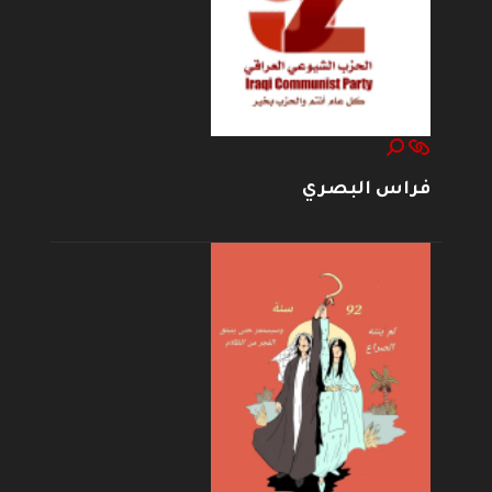
فراس البصري