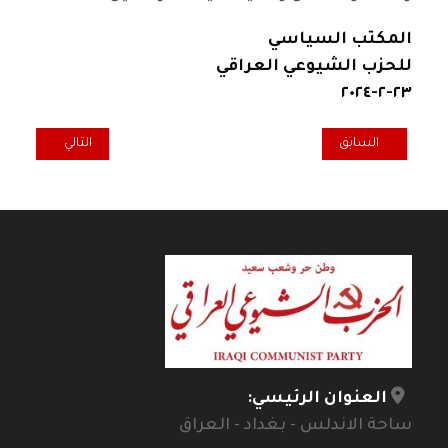
المكتب السياسي
للحزب الشيوعي العراقي
٢٣-٢-٢٠٢٤
المقال السابق: رائد فهمي يهنيء بعيد المعلم
المقال التالي: بل
السابق
التالي
العنوان الرئيسي:
ساحة الاندلس - بغداد - العراق