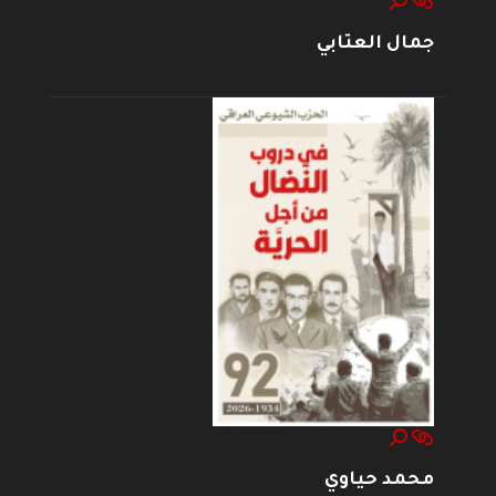
جمال العتابي
محمد حياوي