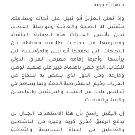
منها بأعجوبة.
وإذ نهنئ العزيز أبو نبيل على نجاته وسلامته،
متمنين له الصحة والعافية ومواصلة العطاء،
ندين بأقسى العبارات هذه العملية الحاقدة،
ومقترفيها من جماعات ظلامية مغتاظة من
النجاحات التي يحققها أبو نبيل والمؤسسة التي
يرأسها، وآخرها إقامة معرض العراق الدولي
للكتاب، الذي حظي باهتمام كبير على صعيد الوطن
وخارجه، ومن الدور الذي ينهض به للدفاع عن
الحريات وقيم الديمقراطية الحقة، وبما يساهم في
تخليص بلدنا من الفساد والمرتشين والفاسدين
والسلاح المنفلت.
إن اليقين راسخ بأن هذا الاستهداف الجبان لن
يدفع الرفيق فخري كريم وغيره من الناشطين
والفاعلين في الحياة السياسية والثقافية