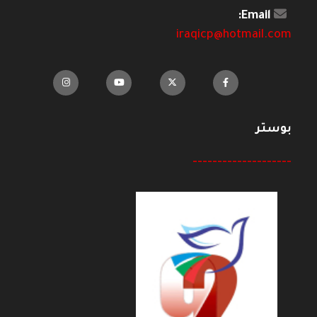
Email:
iraqicp@hotmail.com
بوستر
--------------------