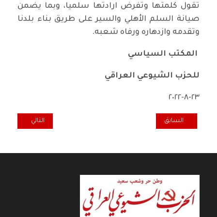
تقول كلمتها وتفرض ارادتها سلميا، وبما يضمن
صيانة السلم الأهلي والسير على طريق بناء بلدنا
وتقدمه وازدهاره ورفاه شعبه.
المكتب السياسي
للحزب الشيوعي العراقي
٢٣-٨-٢٠٢٢
المقال السابق: قوى التغيير الديمقراطية تعلن موقفها من تطورات ٢٣ آب
المقال التالي: ا
السابق
التالي