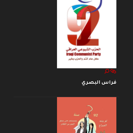
فراس البصري