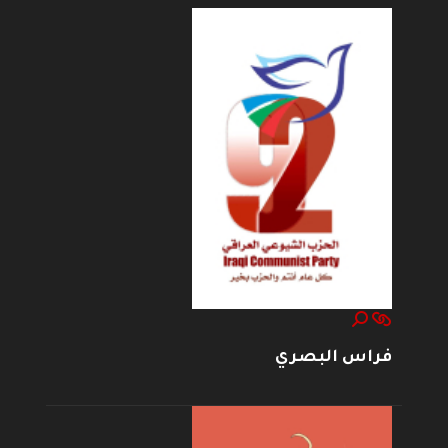
فراس البصري