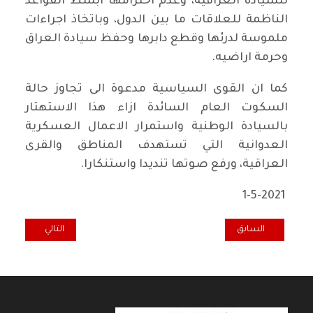
للسيادة العراقية، وعدم احترامها ابسط القواعد
الناظمة للعلاقات ما بين الدول، وباتخاذ اجراءات
ملموسة لدرئها وقطع دابرها وحفظ سيادة العراق
وحرمة اراضيه.
كما ان القوى السياسية مدعوة الى تجاوز حالة
السكوت العام السائدة ازاء هذا الاستهتار
بالسيادة الوطنية واستمرار الاعمال العسكرية
العدوانية التي تستهدف المناطق والقرى
العراقية، ورفع صوتها تنديدا واستنكارا.
1-5-2021
المقال السابق: على طريق الشعب: في مناسبة الأول من أيار: لا بديل عن 
المقال التالي: را
السابق
التالي