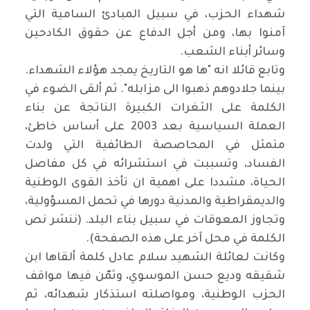
شهداء الحزب، في سبيل المبادئ السامية التي
آمنوا بها، ومن أجل الدفاع عن حقوق الكادحين
وسائر أبناء الشعب.
وتابع قائلا انه "ها هو التاريخ يمجد هؤلاء الشهداء.
بينما جلادوهم ذهبوا الى مزابله". ثم ألقى الضوء في
الكلمة على الثغرات الكبيرة الناتجة عن بناء
العملة السياسية بعد 2003 على أساس خاطئ،
متمثل في المحاصصة الطائفية التي ولدت
الفساد، وتسببت في استشرائه في كل مفاصل
الحياة، مشددا على اهمية ان تأخذ القوى الوطنية
والديمقراطية والمدنية دورها في تحمل المسؤولية،
وتجاوز المعوقات في سبيل بناء البلد. (ننشر نص
الكلمة في محل آخر على هذه الصفحة).
وكانت لعائلة الشهيد سلام عادل كلمة ألقاها ابن
شقيقه وديع حسن الموسوي، وثمّن فيها مواقف
الحزب الوطنية، ومواصلته استذكار شهدائه، ثم