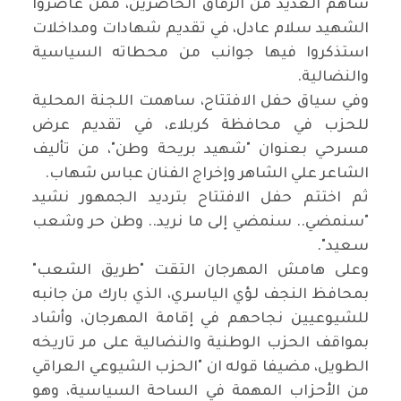
ساهم العديد من الرفاق الحاضرين، ممن عاصروا
الشهيد سلام عادل، في تقديم شهادات ومداخلات
استذكروا فيها جوانب من محطاته السياسية
والنضالية.
وفي سياق حفل الافتتاح، ساهمت اللجنة المحلية
للحزب في محافظة كربلاء، في تقديم عرض
مسرحي بعنوان "شهيد بريحة وطن"، من تأليف
الشاعر علي الشاهر وإخراج الفنان عباس شهاب.
ثم اختتم حفل الافتتاح بترديد الجمهور نشيد
"سنمضي.. سنمضي إلى ما نريد.. وطن حر وشعب
سعيد".
وعلى هامش المهرجان التقت "طريق الشعب"
بمحافظ النجف لؤي الياسري، الذي بارك من جانبه
للشيوعيين نجاحهم في إقامة المهرجان، وأشاد
بمواقف الحزب الوطنية والنضالية على مر تاريخه
الطويل، مضيفا قوله ان "الحزب الشيوعي العراقي
من الأحزاب المهمة في الساحة السياسية، وهو