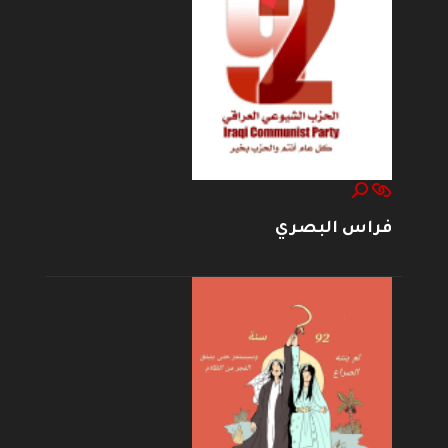
فراس البصري