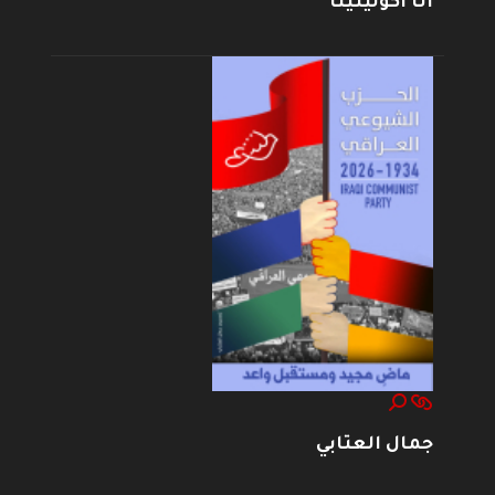
أنا أكولينينا
جمال العتابي