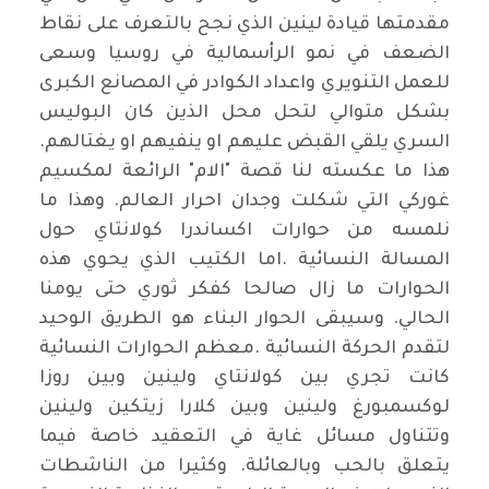
مقدمتها قيادة لينين الذي نجح بالتعرف على نقاط
الضعف في نمو الرأسمالية في روسيا وسعى
للعمل التنويري واعداد الكوادر في المصانع الكبرى
بشكل متوالي لتحل محل الذين كان البوليس
السري يلقي القبض عليهم او ينفيهم او يغتالهم
.
هذا ما عكسته لنا قصة "الام" الرائعة لمكسيم
غوركي التي شكلت وجدان احرار العالم. وهذا ما
نلمسه من حوارات اكساندرا كولانتاي حول
المسالة النسائية
.
اما الكتيب الذي يحوي هذه
الحوارات ما زال صالحا كفكر ثوري حتى يومنا
الحالي. وسيبقى الحوار البناء هو الطريق الوحيد
لتقدم الحركة النسائية
.
معظم الحوارات النسائية
كانت تجري بين كولانتاي ولينين وبين روزا
لوكسمبورغ ولينين وبين كلارا زيتكين ولينين
وتتناول مسائل غاية في التعقيد خاصة فيما
يتعلق بالحب وبالعائلة. وكثيرا من الناشطات