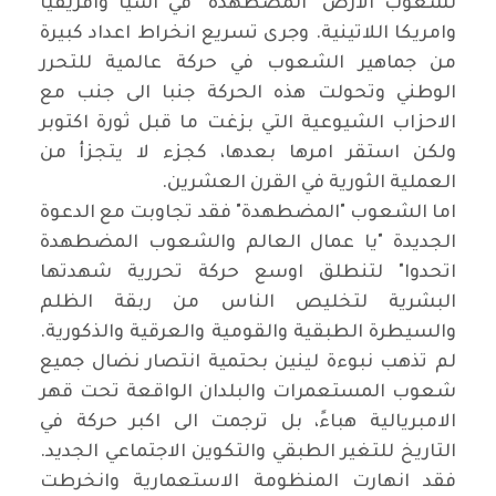
لشعوب الارض "المضطهدة" في آسيا وافريقيا
وامريكا اللاتينية. وجرى تسريع انخراط اعداد كبيرة
من جماهير الشعوب في حركة عالمية للتحرر
الوطني وتحولت هذه الحركة جنبا الى جنب مع
الاحزاب الشيوعية التي بزغت ما قبل ثورة اكتوبر
ولكن استقر امرها بعدها، كجزء لا يتجزأ من
العملية الثورية في القرن العشرين
.
اما الشعوب "المضطهدة" فقد تجاوبت مع الدعوة
الجديدة "يا عمال العالم والشعوب المضطهدة
اتحدوا" لتنطلق اوسع حركة تحررية شهدتها
البشرية لتخليص الناس من ربقة الظلم
والسيطرة الطبقية والقومية والعرقية والذكورية.
لم تذهب نبوءة لينين بحتمية انتصار نضال جميع
شعوب المستعمرات والبلدان الواقعة تحت قهر
الامبريالية هباءً، بل ترجمت الى اكبر حركة في
التاريخ للتغير الطبقي والتكوين الاجتماعي الجديد.
فقد انهارت المنظومة الاستعمارية وانخرطت