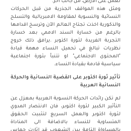
تعمل على الارض، من جانب آخر
.
ومثل هذه المواقف الجذرية من قبل الحركات
النسائية والنسوية لمقاومة الامبريالية والتسلح
والذكورية اخذت تجتاح العالم الآن وترسخ اقدامها
بالرغم من خسارة السند الاممي بعد خسارة
التجربة الفريدة لثورة اكتوبر
.
يرافق ذلك خروج
نظريات تبالغ في تحميل النساء مهمة قيادة
"المحتوى الاجتماعي" او تتنبأ بثورة اجتماعية
سياسية قادمة بقيادة النساء
.
تأثير ثورة اكتوبر على القضية النسائية والحركة
النسائية العربية
لم تكن رائدات الحركة النسوية العربية بمعزل عن
التأثير الكبير لثورة اكتوبر، فان الانتصار المدوي
لثورة اكتوبر والعمل السريع لتثبيت الحقوق
المتساوية للنساء بالاضافة الى المناداة
بالمساواة التامة بين الشعوب قد اثارت حماس