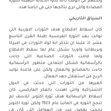
ولكنهم في الوقت ذاته بدأوا الدعاية الرهيبة للثورة
المضادة والتي نرى نتائجها حتى في ايامنا هذه
.
السياق التاريخي
كان اسقاط الاقطاع هدف الثورات الاوربية التي
توالت بعد الثورة الفرنسية طيلة القرن التاسع
عشر. اذ علينا ان نتذكر انه لولا الثورات في اميركا
وبريطانيا واوربا بشكل عام لما سقط الاقطاع
ولما قامت الثورات الصناعية التي جاءت
بالرأسمالية كشكل اجتماعي متطور. الرأسمالية
جاءت بالمصانع والعمال ولكن على قاعدة توليد
الربح من استغلال جهد العمال
.
كغيرها من الثورات التي حدثت في الدول
الاشتراكية والتي اهتدت بالفكر الماركسي، كان
اسقاط الراسمالية هدف ثورة اكتوبر. للاسف لم
تنجح الثورة في المانيا عام 1923 ولكن ثورة اكتوبر
نجحت بفضل عدد من العوامل التي كان في