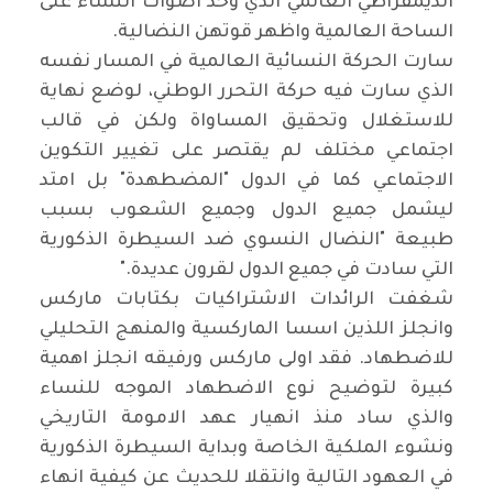
الديمقراطي العالمي الذي وحد اصوات النساء على
الساحة العالمية واظهر قوتهن النضالية
.
سارت الحركة النسائية العالمية في المسار نفسه
الذي سارت فيه حركة التحرر الوطني، لوضع نهاية
للاستغلال وتحقيق المساواة ولكن في قالب
اجتماعي مختلف لم يقتصر على تغيير التكوين
الاجتماعي كما في الدول "المضطهدة" بل امتد
ليشمل جميع الدول وجميع الشعوب بسبب
طبيعة "النضال النسوي ضد السيطرة الذكورية
التي سادت في جميع الدول لقرون عديدة
".
شغفت الرائدات الاشتراكيات بكتابات ماركس
وانجلز اللذين اسسا الماركسية والمنهج التحليلي
للاضطهاد. فقد اولى ماركس ورفيقه انجلز اهمية
كبيرة لتوضيح نوع الاضطهاد الموجه للنساء
والذي ساد منذ انهيار عهد الامومة التاريخي
ونشوء الملكية الخاصة وبداية السيطرة الذكورية
في العهود التالية وانتقلا للحديث عن كيفية انهاء