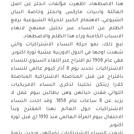
هذا الاضطهاد. اظهرت مؤلفات انجلز عن اصل
العائلة وادبيات ماركس وانجلز وخاصة البيان
الشيوعي، الاهتمام الكبير للحركة الشيوعية برفع
الظلم عن النساء عبر تحليل ممنهج لانهاء
الاسباب الكامنة وراء هذا الظلم والاضطهاد
.
تبع ذلك، نمو حركة النساء الاشتراكيات والتي
شهدت اوجها في الدول الاوربية عشية ثورة اكتوبر.
ففي عام 1908 تم اقتراح عبر اللقاء السنوي للنساء
الاشتراكيات تحديد يوم 8 آذار كيوم عالمي للنساء
باقتراح من قبل المناضلة الاشتراكية المناضلة
كلارا زيتكن تخليدا لذكرى النساء الامريكيات
اللواتي فقدن حياتهن وهن يطالبن بيوم عمل لا
يزيد عن 8 ساعات عام 1858. وقد اخذت النساء
الاشتراكيات حول العالم بهذا المقترح وبدأ
الاحتفال بيوم المرأة العالمي منذ 1910 اي قبل ثورة
اكتوبر
.
تابعت النساء الاشتراكيات نضالهن ورحبن بثورة