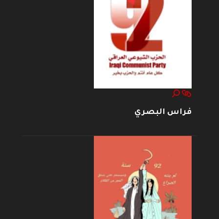
فراس البصري