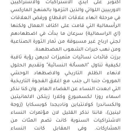
اكتوبر على ايدي الاشتراكيات والاشتراكيين
الاوربيين اللواتي والذين التزموا بالمنهج الماركسي
في مرحلة انهاء علاقات الاقطاع ورفض العلاقات
الرأسمالية التي قامت على اكتاف العمال ولكنها
(اي الراسمالية) سرعان ما بدأت في اضطهادهم
لجني ارباح غير مسبوقة من ثمار الثورة الصناعية
ومن نهب خيرات الشعوب المضطهدة
.
برزت قائدات نسائيات متميزات لديهن رؤية ثاقبة
لكيفية تناول "المسألة النسائية" وتقديم الحلول
لانهاء الظلم التاريخي والاضطهاد الوحشي
الموروث جنبا الى جنب مع اغلاق الفجوة التاريخية
التي ابعدت النساء عن الفضاء العام. وان كنا نذكر
اسماء روزا لكسمبورغ وكلارا زيتكن الالمانيتين
والكساندرا كولانتياين وناديجدا كوبسكايا (زوجة
لينين)، فاننا نذكر القليل لان مؤتمرات النساء
الاشتراكيات السنوية كانت تضم المئات من
المشاركات. وفي المقابل كانت النساء