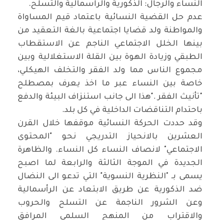
النساء والرجال: الذكورية والراسمالية والتسلح
.
عدم حل القضية النسائية باعتماد قيم المساواة
والمواطنة ولد قضايا اجتماعية بالغة التعقيد من
بينها الخلل الاجتماعي الناجم عن الاستقطاب
الطبقي وزيادة الهوة بين القلة الاستغلالية وبين
مجموع الناس مما ولد الفقر والتخلف الهيكلي،
خاصة بين النساء عبر ما اخذ يعرف بمصطلح
"تأنيث الفقر
".
هذا الى جانب استنزاف البيئة والدفع
باحتدام التناقضات الداخلية في كل بلد
.
وقد حددت الحركة النسائية موقفها خلال القرن
العشرين بالانحياز التدريجي نحو "المحتوى
الاجتماعي" لانصاف النساء كل النساء. والظاهرة
الجديدة في الموجة الثالثة والرابعة لما اصبح
يسمى بـ "النظرية النسوية" التي تدعو الى النضال
ضد الذكورية عن طريق الابتعاد عن الرأسمالية
وعن الشرور الناجمة عن التسلح والحروب
والاقتراب من المنهج السلمي المرافق