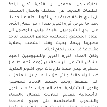
الماركسيون يفهمون ان الثورة تعني ازاحة
الطبقات القديمة عن السلطة وانتقال السلطة
الى ايدي طبقة جديدة يعني تكوينا اجتماعيا جديدا.
وهذا ما تم في ثورة اكتوبر بعد ان تم انضاج الثورة
على ايدي الشيوعيين بقيادة لينين، بالوصول الى
اعماق المجتمع، ومساعدة جماهير الشعب لتاخذ
مصيرها بيدها، بحيث وقف الشعب بصلابة
وشجاعة في سبيل نجاح ثورته
.
ولكن العداء لثورة اكتوبر وللشيوعيين اصبح
الشغل الشاغل للراسماليين
(
وعملائهم طبعا)
لخطورة، ليس فقط طروحات ثورة اكتوبر الفكرية
ضد الرأسمالية والتي هزت العالم بل للمنجزات
التي حققتها روسيا وبعدها الاتحاد السوفيتي
والدول الاشتراكية. هذه المنجزات دفعت الدول
الرأسمالية لتقديم التنازلات للعمال والنساء
والشعوب المضطهدة على جميع الاصعدة