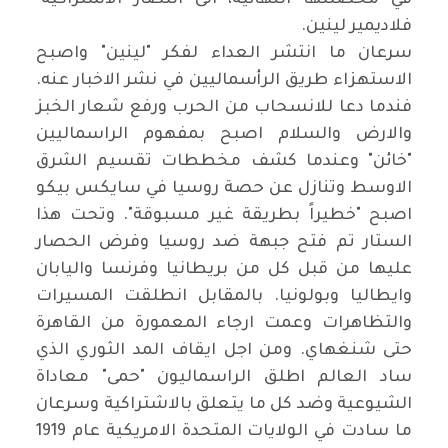
في محصلتها النهائية، الى انتصار الاشتراكية"
فلاديمير لينين
.
سرعان ما انتشر العداء لفكر "لينين" واصبح
الاستهزاء طريق الرأسماليين في نشر الاخبار عنه.
فندما دعا للانسحاب من الحرب ورفع شعار الخبز
والارض والسلام اصبح بمفهوم الراسماليين
"خائن" وعندما كشف مخططات تقسيم الشرق
الاوسط وتنازل عن حصة روسيا في سايكس بيكو
اصبح "خطيراً بطريقة غير مسبوقة". وتحت هذا
الستار تم فتح جبهة ضد روسيا وفرض الحصار
عليها من قبل كل من بريطانيا وفرنسا واليابان
وايطاليا وبولونيا. بالمقابل انطلقت المسيرات
والتظاهرات وعمت ارجاء المعمورة من القاهرة
حتى شنغهاي. ومن اجل ايقاف المد الثوري الذي
ساد العالم اطلق الراسماليون "حمى" معاداة
الشيوعية وضد كل ما يتعلق بالاشتراكية وسرعان
ما سادت في الولايات المتحدة الامريكية عام 1919