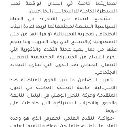
لمحاربتها خاصة في البلدان الواقعة تحت
السيطرة الكاملة للراسماليين الخارجيين
.
-
تشجيع النساء على الانخراط في الحياة
السياسية النشطة لمجتمعاتها لربط اعادة البناء
الاجتماعي بمحاربة الامبريالية (وافرازاتها من مثل
الصهيونية
)
والتسلح الذي يولد الحروب وما ينجم
عنها من دمار يعيد عجلة التقدم والذكورية التي
تحرم النساء من المشاركة المجتمعية لتعطيل
النضال الجماعي ضد القوى التي تحارب التجديد
الاجتماعي
.
-
تعزيز التضامن ما بين القوى المناضلة ضد
الامبريالية، خاصة الطبقة العاملة في الدول
المتقدمة وحركة التحرر الوطني في البلدان التابعة
والقوى والاحزاب الاشتراكية التي حافظت على
دورها
.
-
مواكبة التقدم العلمي المعرفي الذي هو وحده
القادر على اطلاق طاقاتهن لمواكبة التقدم العلمي