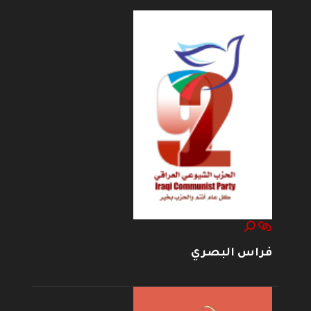
فراس البصري