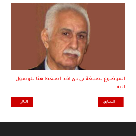
الموضوع بصيغة بي دي اف. اضغط هنا للوصول
اليه
المقال السابق: أثر ثورة اكتوبر على "المسألة النسائية"* / ليلى نفاع**
المقال التالي: كيف دعمت بر
السابق
التالي