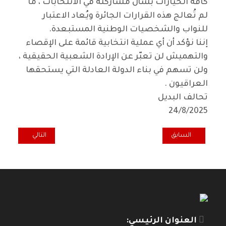
كافة الخيارات بشأن مشاركته في الانتخابات ، ما
لم تُعالج هذه القرارات الجائرة ويُعاد الاعتبار
للنواب والشخصيات الوطنية المستبعدة.
إننا نؤكد أن أي عملية انتخابية قائمة على الإقصاء
والتهميش لن تعبّر عن الإرادة الشعبية الحقيقية ،
ولن تسهم في بناء الدولة العادلة التي يستحقها
العراقيون .
تحالف البديل
24/8/2025
المقال السابق: افتتاحية (الميدان) - صحيفة الحزب الشيوعي السوداني وجه
المقال التالي: 
السابق
التالي
العنوان الرئيسي: