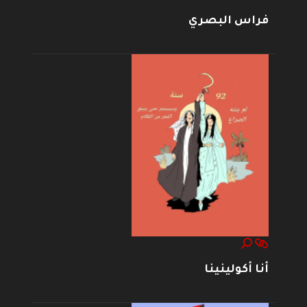
فراس البصري
أنا أكولينينا