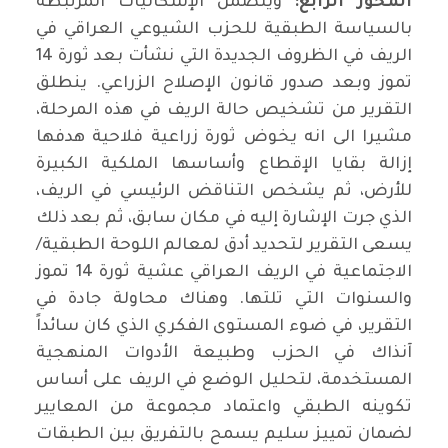
المحور الرابع:
ويتضمن الإشكاليات المرتبطة
بالسياسة الطبقية للحزب الشيوعي العراقي في
الريف في الظروف الجديدة التي نشأت بعد ثورة 14
تموز وبعد صدور قانون الإصلاح الزراعي. ينطلق
التقرير من تشخيص حالة الريف في هذه المرحلة،
مشيرا الى انه يخوض ثورة زراعية فلاحية هدفها
إزالة بقايا الإقطاع وأساسها الملكية الكبيرة
للأرض، ثم يشخص التناقض الرئيسي في الريف،
الذي جرت الإشارة إليه في مكان سابق، ثم بعد ذلك
يسعى التقرير لتحديد أدق لمعالم اللوحة الطبقية/
الاجتماعية في الريف العراقي عشية ثورة 14 تموز
والسنوات التي تلتها. وهناك محاولة جادة في
التقرير، في ضوء المستوى الفكري الذي كان سائداً
آنذاك في الحزب وطبيعة الأدوات المنهجية
المستخدمة، لتحليل الوضع في الريف على أساس
تكوينه الطبقي واعتماد مجموعة من المعايير
لضمان تمييز سليم يسمح بالتفريق بين الطبقات