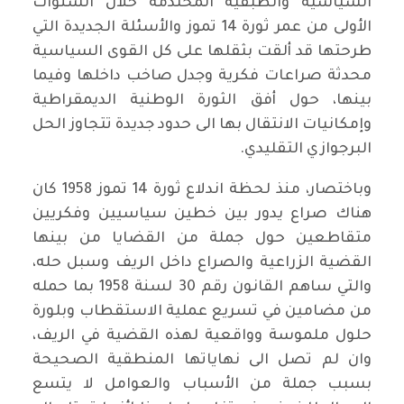
السياسية والطبقية المحتدمة خلال السنوات
الأولى من عمر ثورة 14 تموز والأسئلة الجديدة التي
طرحتها قد ألقت بثقلها على كل القوى السياسية
محدثة صراعات فكرية وجدل صاخب داخلها وفيما
بينها، حول أفق الثورة الوطنية الديمقراطية
وإمكانيات الانتقال بها الى حدود جديدة تتجاوز الحل
البرجوازي التقليدي.
وباختصار، منذ لحظة اندلاع ثورة 14 تموز 1958 كان
هناك صراع يدور بين خطين سياسيين وفكريين
متقاطعين حول جملة من القضايا من بينها
القضية الزراعية والصراع داخل الريف وسبل حله،
والتي ساهم القانون رقم 30 لسنة 1958 بما حمله
من مضامين في تسريع عملية الاستقطاب وبلورة
حلول ملموسة وواقعية لهذه القضية في الريف،
وان لم تصل الى نهاياتها المنطقية الصحيحة
بسبب جملة من الأسباب والعوامل لا يتسع