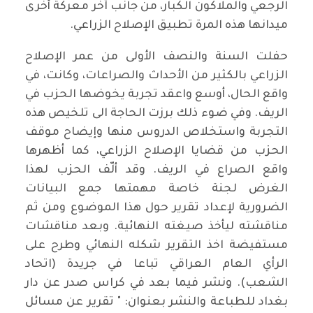
الرجعي والملاكون الكبار، من جانب آخر معركة أخرى
ميدانها هذه المرة تطبيق الإصلاح الزراعي.
حفلت السنة والنصف الأولى من عمر الإصلاح
الزراعي بالكثير من الأحداث والصراعات، وكانت، في
واقع الحال، أوسع واعقد تجربة يخوضها الحزب في
الريف. وفي ضوء ذلك برزت الحاجة الى تلخيص هذه
التجربة واستخلاص الدروس منها وإيضاح موقف
الحزب من قضايا الإصلاح الزراعي، كما أظهرها
واقع الصراع في الريف. وقد ألّف الحزب لهذا
الغرض لجنة خاصة مهمتها جمع البيانات
الضرورية لإعداد تقرير حول هذا الموضوع ومن ثم
مناقشته ليأخذ صيغته النهائية. وبعد مناقشات
مستفيضة اخذ التقرير شكله النهائي وطرح على
الرأي العام العراقي تباعا في جريدة (اتحاد
الشعب). ونشر فيما بعد في كراس صدر عن دار
بغداد للطباعة والنشر بعنوان: " تقرير عن مسائل