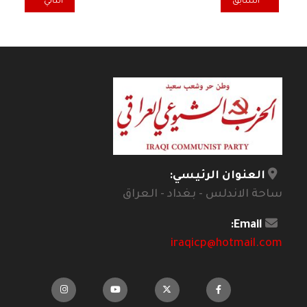
المقال السابق: هل يستطيع تحالف اليسار الفرنسي تجاوز خلافاته؟
المقال التالي: شعارات
السابق
التالي
العنوان الرئيسي:
ساحة الاندلس - بغداد - العراق
Email:
iraqicp@hotmail.com