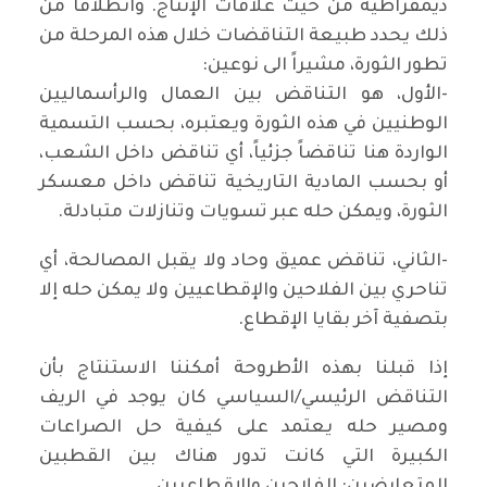
ديمقراطية من حيث علاقات الإنتاج. وانطلاقا من
ذلك يحدد طبيعة التناقضات خلال هذه المرحلة من
تطور الثورة، مشيراً الى نوعين:
-الأول، هو التناقض بين العمال والرأسماليين
الوطنيين في هذه الثورة ويعتبره، بحسب التسمية
الواردة هنا تناقضاً جزئياً، أي تناقض داخل الشعب،
أو بحسب المادية التاريخية تناقض داخل معسكر
الثورة، ويمكن حله عبر تسويات وتنازلات متبادلة.
-الثاني، تناقض عميق وحاد ولا يقبل المصالحة، أي
تناحري بين الفلاحين والإقطاعيين ولا يمكن حله إلا
بتصفية آخر بقايا الإقطاع.
إذا قبلنا بهذه الأطروحة أمكننا الاستنتاج بأن
التناقض الرئيسي/السياسي كان يوجد في الريف
ومصير حله يعتمد على كيفية حل الصراعات
الكبيرة التي كانت تدور هناك بين القطبين