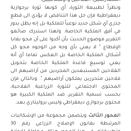
المتعارضين: الفلاحين والإقطاعيين.
ونظراً لطبيعة الثورة، أي كونها ثورة برجوازية
ديمقراطية فإن حل هذا التناقض لا يؤدي الى قطع
جذري أي شكل جديد نوعياً للملكية بل إنه يظل يدور
في أفق الملكية الخاصة. ولهذا استدرك صائغو
التقرير موضوع الحديث بأن أكدوا على أن محو بقايا
الإقطاع " لا يعني بأي وجه من الوجوه محو كل
أشكال الملكية الخاصة بل العكس تماما أي أنه
يعني توسيع قاعدة الملكية الخاصة بتحويل
الفلاحين المستبعدين المجردين من أراضيهم الى
فلاحين متحررين يملكون أراضيهم ". وبالتالي فإن
المحتوى الاجتماعي للثورة الزراعية الفلاحية،
بحسب تسمية التقرير، ضد الملكية الكبيرة هو
محتوى برجوازي ديمقراطي وليس بروليتاري بعد.
ا
لمحور الثالث
ويتضمن مجموعة من الإشكاليات
المرتبطة بقانون الإصلاح الزراعي رقم 30