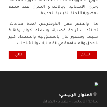
لتولي مسؤولية قيادة المنظمة للدورة اللاحقة،
وجرى الانتخاب، وبالاقتراع السري عدد منهم
لعضوية اللجنة القيادية الجديدة.
هذا واستمر عمل الكونفرنس لعدة ساعات،
تخللته استراحة قصيرة، وسادته أجواء رفاقية
حميمة وشعور عال بالمسؤولية واستعداد كبير
للعمل والمساهمة في الفعاليات والنشاطات.
المقال السابق: شباط الأسود.. بيان من الاتحاد الديمقراطي العراقي
المقال التالي: ا
السابق
التالي
العنوان الرئيسي:
ساحة الاندلس - بغداد - العراق