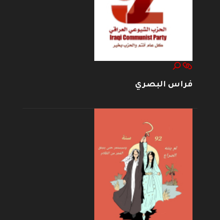
فراس البصري