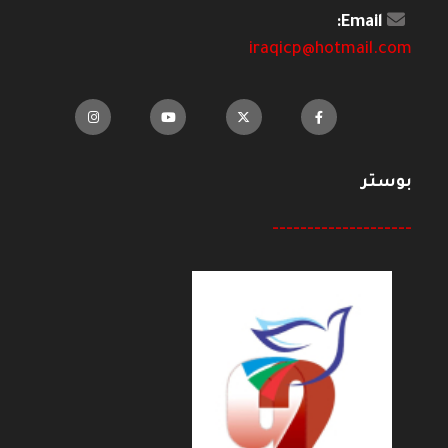
Email:
iraqicp@hotmail.com
بوستر
--------------------