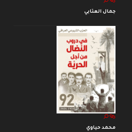
جمال العتابي
محمد حياوي