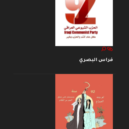
فراس البصري