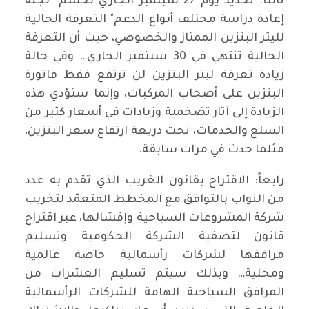
ثالثاً: تحديد يوم 27 سبتمبر الجاري لحسم "لجنة
إعادة دراسة مختلف أنواع الدعم" التعرفة الحالية
لليتر البنزين الممتاز والخصوصي، حيث أن التعرفة
الحالية تنتهي في 30 سبتمبر الجاري… وفي حالة
زيادة تعرفة ليتر البنزين لن ترتفع فقط فاتورة
البنزين على أصحاب المركبات، وإنما ستؤدي هذه
الزيادة إلى آثار تضخمية وزيادات في أسعار كثير من
السلع والخدمات، تحت ذريعة ارتفاع سعر البنزين،
مثلما حدث في مرات سابقة.
رابعاً: الاقتراح بقانون الغريب الذي تقدم به عدد
من النواب بالتوافق مع المخطط المتعمّد لتخريب
شركة المشروعات السياحية وإفشالها، عبر اقتراح
قانون لتصفية الشركة الحكومية وتسليم
مرافقها لشركات رأسمالية خاصة عالمية
ومحلية… وبذلك سيتم تسليم العشرات من
المرافق السياحية الهامة للشركات الرأسمالية