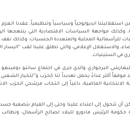
من استقلاليتنا ايديولوجياً وسياسياً وتنظيمياً، عقدنا العزم
بلادنا، وكذلك مواجهة السياسات الاقتصادية التي ينتهجها 
ات للرأسمالية المحلية والمتعددة الجنسيات، وكذلك نقف ف
ء، والاستغلال الإعلامي، والتي تطلق علينا لقب “اليسار ا
ري في الستينيات.
أوليغارشي البرجوازي والذي جرى في اجتماع سانتو دومينغو 
ة الانتخابية الماضية، داعياً إلى انتخاب مرشحي الحزب الا
مكن أن تتحول إلى اعتداء علينا وحتى إلى القيام بتصفية جس
رة حكومة الرئيس مادورو للبلاد لصالح الرأسمال، ونطال