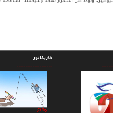
وعيين. ونؤكد على استمرار نهجنا وسياستنا المناهضة للإ
لة
كاريكاتور
--------------------
------