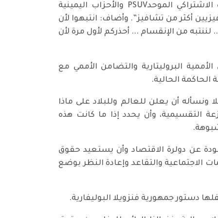
قال الرئيس مادورو بالحرف الواحد في قصر ميرافلوريس في 23/1/2021 في حضور قيادات من الحزب الاشتراكي الموحدPSUV والأحزاب اليمينية
يين أكثر من تشافيز”. وأضاف: انتبهوا لأن
لننتبه من الإنقسام ... أحذركم لأول مرة لأن
ة العاملة وطليعته وفي الأممية البروليتارية والتضامن الأممي مع
الحاكمة الحالية.
ونسأله أن يعلن للعالم وللبلاد على ماذا
عة التقسيمية، وأن يحدد إذا ما كانت هذه
شبوهة.
ودة عن دولرة الاقتصاد وأن يستعيد حقوق
الاجتماعية والتقاعد وإعادة النظر بوضع
ها دستور جمهورية فنزويلا البوليفارية.