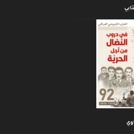
ابي
وي