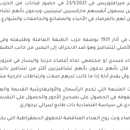
ن يسمون أنفسهم ماركسيين لينينيين، ويدعون بأنهم تشافيز
نكن لهم بالمرصاد في الأحياء والمصانع والجامعات والشوارع... 
إن الحزب الشيوعي الفنزويلي الذي تأسس في أذار 1931 بوصفه حزب الطبق
لي لتشافيز وهو ضد الانحراف إلى اليمين من جانب الطبقة 
اء جسدي او مجتمعي تجاه أعضاء حزبنا واليسار في فنزويلا 
 قال بأنهم يدعون بأنهم تشافيزيين أكثر من تشافيز بالنز
أن يقدم أدلة إذا ما كانت لديهم صلات وارتباطات خارجية م
لمتبعة التي تخدم الرأسمال والأوليغارشية القديمة والع
قه في الحصول على تصحيح الأجور والحصول على التقديمات 
دي في سياسة اقتصادية ذات طابع ليبرالي برجوازي.
ء وبث روح العداء المناقضة للحقوق الديمقراطية التي يكفل