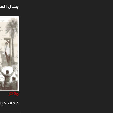
جمال العت
محمد حيا