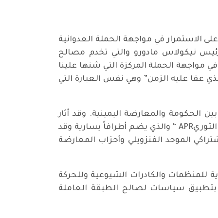
 على الاستمرار في مواجهة الحملة العدوانية
الرئيس نيكولاس مادورو والتي تخدم مصالح
ي مواجهة الحملة المركزة التي شنها علينا
لذي عفا عليه الزمن” وهي نفس العبارة التي
بين الحكومة والمعارضة اليمينية. وقد أثار
موقفنا هذا حفيظة الرئيس مادورو الذي اتخذ موقفاً أكثر عداءً يحمل تهديداً لنا كحزب و”للخيار الشعبي الثوريAPR “ والذي يضم أطرافاً يسارية وقد
شتراكي الموحد الفنزويلي وأحزاب المعارضة
دية للمنظمات والكادرات الشيوعية وللحركة
ب بتطبيق سياسات لصالح الطبقة العاملة