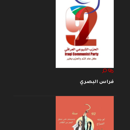
فراس البصري