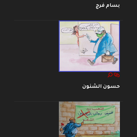
بسام فرج
حسون الشنون