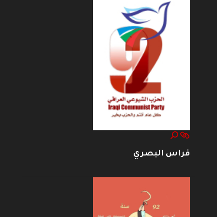
فراس البصري