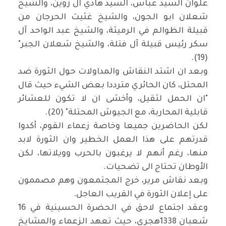
علوان السيد عباس، السيد هادي آل زوين، والشيخ
شعلان ابو الجون، والشيخ غثيث الحرجان من
قبيلة الظوالم في الرميثة، والشيخ عبد الواحد آل
سكر رئيس قبيلة آل فتلة، والشيخ شعلان الجبر"
(19).
وبعد ان اشتد النقاش والمداولات حول الثورة ضد
المحتل، كان الحائري مترددا بعض الشيء حيث قال
"ان الحمل لثقيل، وأخشى ان لا تكون للعشائر
قابلية المحاربة، مع الجيوش المحتلة" (20).
لكن الحاضرين جميعا وخاصة زعماء القوم، أكدوا
قدرتهم على هذا العمل الخطير وان الثورة لابد
منها، رغم أنهم لا يرغبون بالحرب وويلاتها، لكن
الأوطان تحتاج الى تضحيات.
وبعد نقاش مرير، خرج المجتمعون وهم مصممون
على إعلان الثورة في القريب العاجل.
وعقد اجتماع لاحق في الحضرة الحسينية في 16
شعبان 1338هجري، حيث تعهد الزعماء والمشايخ