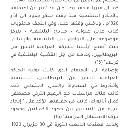
بوضوح على الأقل في حالة ميرزا محمد رضا "(14).
كما ان ميرزا محمد رضا كان قد "عبر عن اهتمامه
بالأفكار البلشفية منذ وقت مبكر يعود الى آذار
1920م ، وناقش وقتها علنا، وفي النجف محتويات
كتاب عربي عنوانه – مبادئ البلشفية – يتركز
موضوعه على التوافق بين البلشفية والإسلام،
حيث أصبح "رئيسا للحركة العراقية للتحرر من
البريطانيين، وعاملا من اجل القضية البلشفية في
كربلاء" (15).
وإضافة الى الاهتمام الذي كانت توليه الحركة
العراقية للتحرر من البريطانيين، للبلشفية
وأفكارها في المساواة والعدل الاجتماعي، فقد
كانت هناك مراسلات مع الزعيم التركي مصطفى
كمال أتاتورك، كانت في حقيقتها تؤكد على " إيجاد
شيء من التنسيق بين جهود الكماليين وجهود
حركة الاستقلال العراقية" (16).
ولذلك فعندما اندلعت الثورة في 30 حزيران 1920،