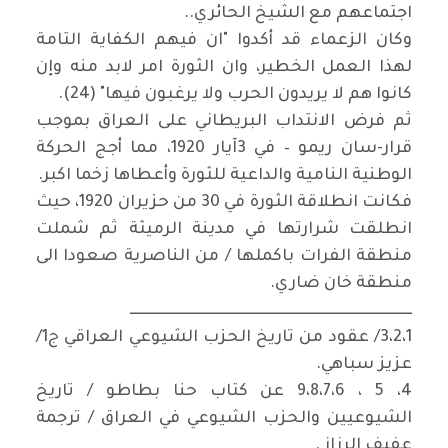
اجتماعهم مع الشيخ الحائري..
وكان الزعماء قد أكدوا "ان فيهم الكفاية التامة
لهذا العمل الخطير، وان الثورة امر لابد منه وإن
كانوا هم لا يريدون الحرب ولا يرغبون فيها" (24).
ثم فرض الانتداب البريطاني على العراق بموجب
قرار-سان ريمو – في 3آيار 1920، مما أجج الحركة
الوطنية النامية والداعية للثورة وأعطاها زخما اكبر.
فكانت انطلاقة الثورة في 30 من حزيران 1920، حيث
انطلقت شرارتها في مدينة الرميثة ثم شملت
منطقة الفرات باكملها / من الناصرية صعودا الى
منطقة خان ضاري.
ــــــــــــــــــــــــــــــــــــــــــــــــــــــــــــــــــــــــــــــــــــــــــــــ
3،2،1/ عقود من تاريخ الحزب الشيوعي العراقي ج1/
عزيز سباهي.
4، 5 ، 9،8،7،6 عن كتاب حنا بطاطو / تاريخ
الشيوعيين والحزب الشيوعي في العراق / ترجمة
عفيف الرزاز .