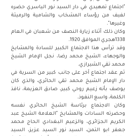
"اجتماع تمهيدي في دار السيد نور الياسري حضره
لفيف من رؤساء المشخاب والشامية والرميثة
وغيرها".
وكان ذلك أثناء زيارة النصف من شعبان في العام
1338هجري الموافق 1920.
وقد ترأس هذا الاجتماع الكبير للسادة والمشايخ
والوجهاء، الشيخ محمد رضا، نجل الإمام الشيخ
محمد تقي الشيرازي.
ثم عقد اجتماع آخر على جانب كبير من السرية في
دار الإمام الشيخ محمد تقي الحائري، والذي كان
يوصف بأنه زعيم روحي كبير، صادق العزيمة، نافذ
الكلمة، واسع النفوذ.
وكان الاجتماع برئاسة الشيخ الحائري نفسه
وحضرته السادات والمشايخ "العلامة الشيخ عبد
الكريم الجزائري، والزعيم البغدادي الحاج محمد
جعفر ابو التمن، السيد نور السيد عزيز، السيد