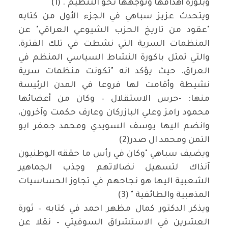
وبلورة أهدافها وتوجهها نحو التنظيم". (1)
ويتحدث عزيز سباهي في الجزء الأول من كتابه
"عقود من تاريخ الحزب الشيوعي العراقي" عن
المنظمات السرية التي نشطت في تلك الفترة،
والتي تمثل باكورة النشاط السياسي المنظم في
العراق. حيث يؤكد انه "تكونت منظمات سرية
نشيطة وأقامت لها فروعا في المدن الرئيسة
منها: -حرس الاستقلال – وكان من أعضائها
محمود رامز وعلي البازركان وعارف حكمت وآخرون،
وانضم اليها يوسف السويدي ومحمد جعفر ابو
التمن ومحمد ال صدر(2)
ويضيف سباهي "وكان في رأس ما حققه الوطنيون
آنذاك لتسهيل نضالاتهم وجذب الجماهير
الشعبية اليها هو نجاحهم في تجاوز الحساسيات
المذهبية والطائفية " (3)
ويذكر الدكتور كمال مظهر احمد في كتابه – ثورة
العشرين في الاستشراق السوفيتي – نقلا عن