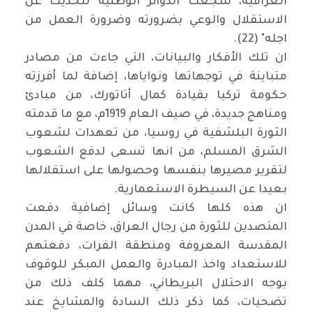
العراقية، شجعت الدوائر الوطنية للحديث عن
الاستقلال والوعي بضرورته وضرورة العمل من
اجله" (22).
ان تلك الأفكار والبيانات، التي جاءت من مصادر
متباينة في توجهاتها ونواياها، إضافة لما أفرزته
حكومة تركيا بقيادة كمال أتاتورك، من مبادئ
ومناهج جديدة، في صيف العام 1919م، مع ما قدمته
الثورة البلشفية في روسيا، من تعهدات لشعوب
الشرق المسلم، من انها تسعى لدفع الشعوب
لتقرير مصيرها بنفسها وحصولها على استقلالها
بعيدا عن السيطرة الاستعمارية.
ان هذه كلها كانت وسائل إضافية دفعت
المتصدين للثورة من رجال العراق، خاصة في المدن
المقدسة المعروفة ومنطقة الفرات، دفعتهم
للاستعداد واخذ المبادرة والعمل المبكر للوقوف
بوجه الاحتلال البريطاني، مهما كلف ذلك من
تضحيات، كما ذكر ذلك السادة والمشايخ عند