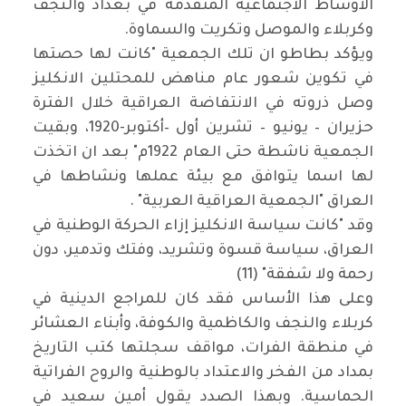
الأوساط الاجتماعية المتقدمة في بغداد والنجف
وكربلاء والموصل وتكريت والسماوة.
ويؤكد بطاطو ان تلك الجمعية "كانت لها حصتها
في تكوين شعور عام مناهض للمحتلين الانكليز
وصل ذروته في الانتفاضة العراقية خلال الفترة
حزيران – يونيو – تشرين أول –أكتوبر-1920، وبقيت
الجمعية ناشطة حتى العام 1922م" بعد ان اتخذت
لها اسما يتوافق مع بيئة عملها ونشاطها في
العراق "الجمعية العراقية العربية" .
وقد "كانت سياسة الانكليز إزاء الحركة الوطنية في
العراق، سياسة قسوة وتشريد، وفتك وتدمير، دون
رحمة ولا شفقة" (11)
وعلى هذا الأساس فقد كان للمراجع الدينية في
كربلاء والنجف والكاظمية والكوفة، وأبناء العشائر
في منطقة الفرات، مواقف سجلتها كتب التاريخ
بمداد من الفخر والاعتداد بالوطنية والروح الفراتية
الحماسية. وبهذا الصدد يقول أمين سعيد في