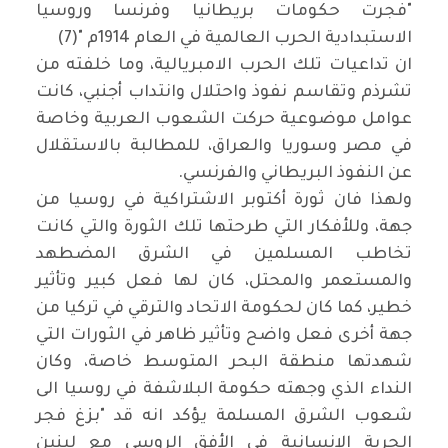
"فجرت حكومات بريطانيا وفرنسا وروسيا
الاستبدادية الحرب العالمية في العام 1914م "(7)
ان تداعيات تلك الحرب الامبريالية، وما خلفته من
تشرذم وتقاسم نفوذ واحتلال وانتداب أجنبي، كانت
عوامل موضوعية حركت الشعوب العربية وخاصة
في مصر وسوريا والعراق، للمطالبة بالاستقلال
عن النفوذ البريطاني والفرنسي.
ولهذا فان ثورة أكتوبر الاشتراكية في روسيا من
جهة، وللأفكار التي طرحتها تلك الثورة والتي كانت
تخاطب المسلمين في الشرق المضطهد
والمستعمر والمحتل، كان لها فعل كبير وتأثير
خطير، كما كان لحكومة الاتحاد والترقي في تركيا من
جهة أخرى فعل واضح وتأثير ظاهر في الثورات التي
شهدتها منطقة البحر المتوسط خاصة، وكان
النداء الذي وجهته حكومة البلاشفة في روسيا الى
شعوب الشرق المسلمة يؤكد انه قد "بزغ فجر
الحرية الإنسانية في الأفق الروسي مع لينين