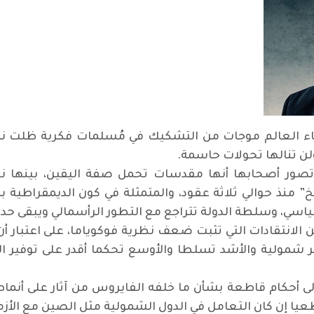
اء العالم موجات من التشكيك في مُسلمات فكرية ظلت نم
لن تنالها تحولات حاسمة.
صور أصحابها أنها مقدسات تحمل صفة اليقين، بينها نظر
اريخ” منذ حوالي ثلاثة عقود، والمتمثلة في كون الديمقراطية
ياسي، وسلطة الدولة تتراجع مع التطور الرأسمالي ويبقى حد
 الانتقادات التي تثبت ضعف نظرية فوكوياما، على اعتبار أن 
كثر شمولية والأشد تسلطا والأوسع تحكما أقدر على توفير 
ى أحكام قاطعة بشأن ما خلفه الفايروس من آثار على أنماط ت
طعيا إن كان التعامل في الدول الشمولية مثل الصين مع الأ