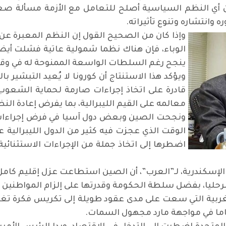
أن أي النظم السياسية أصلح للتعامل مع الأزمة مسألة 
وانتشاره وتنوع تأثيراته.
وإذا كان من الصحيح القول إن النظم المعبرة عن 
الوباء، فإن هناك نظما شمولية عاتية فشلت أيضا 
ينجح رغم السلطات الواسعة الممنوحة له في و
ويؤكد هذا الاستنتاج أن كورونا لا يُعيد التبشير
قادرة على اتخاذ إجراءات صارمة لحماية الشعو
معالمه على القيم الليبرالية، بما يفرض إعادة ال
ونجحت الصين وبعض دول آسيا في فرض إجراءات 
الوقت الذي عجزت فيه كثير من الدول الليبرالية عن
اضطرها إلى اتخاذ جملة من الإجراءات الاستثنائي
لإسكندرية، لـ”العرب”، أن الصين استطاعت عزل إقليم كامل
و مرحليا، بفضل سلطة الحكومة وقدرتها على إلزام المواطنين 
غربية التي سعت على مدى عقود طويلة إلى تكريس فكرة تغيي
اما في مواجهة مارد مجهول السمات.