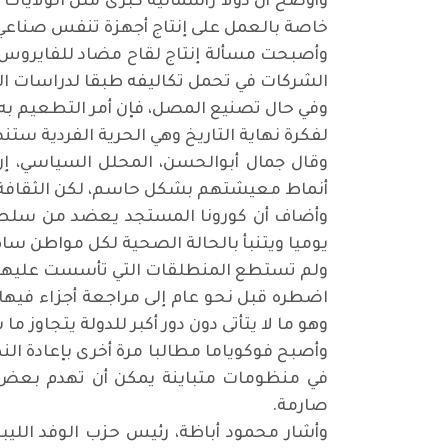
وأوضح أن دولا رأسمالية كبرى مثل الولايات 
خاصة بالعمل على إنتاج أجهزة تنفس صناعي، م
وأصبحت مسألة إنتاج لقاح مضاد للفايروس ت
الشركات في تحمل تكاليفه طبقا لدراسات ال
وفي حال تصنيع المصل، فإن أمر التطعيم به س
لفكرة نهاية التاريخ وهي الحرية الفردية ستنه
وقال جمال أبوالحسن، المحلل السياسي، إن 
أنماط معيشتهم بشكل حاسم، لكن الثقافة ا
وأضاف أن كورونا المستجد يعضد من سلطوية
يوميا ويتنبأ بالحالة الصحية لكل مواطن سا
ولم تستطع المنطلقات التي تأسست عليها نظر
اضطره قبل نحو عام إلى مراجعة أجزاء فيها،
وهو ما لا يتأتى دون دور أكبر للدولة يتجاوز 
وأصبح فوكوياما مطالبا مرة أخرى بإعادة ال
في منظومات متباينة يمكن أن تهدم بعض الأ
صارمة.
وأشار محمود أباظة، رئيس حزب الوفد الليب