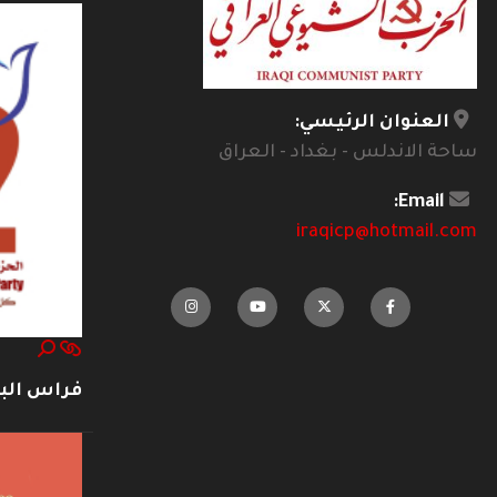
العنوان الرئيسي:
ساحة الاندلس - بغداد - العراق
Email:
iraqicp@hotmail.com
فراس ال