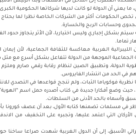
المتحدة اضطرت إلى التدخل في الاقتصاد، وبدا الرئيس الأم
ا يعني أن الدولة لو كانت لديها شركاتها الحكومية الكبرى 
خص الحكومات أكثر من الشركات الخاصة نظرا لما يحتاج إ
جدوى وحسابات الربح والخسارة.
يتم بشكل إجباري وليس اختياريا، لأن الأثر يتجاوز حدود ا
ار تماما.
الليبرالية الغربية معاكسة للثقافة الجماعية، لأن إيما
لجماعية الموجهة من الدولة تتفاعل بشكل أسرع مع مثل 
 الدولة، وتطبيق الصين لنظام رقابة رقمي صارم وملزم ل
هم في الحد من انتشار الفايروس.
ية فوكوياما الثبات، ولم تنجح قواعدها في التصدي للانتقا
 حيث وضع أفكارا جديدة في كتاب أصدره حمل اسم “الهوية” 
ما سبق وأسماه بالحد الأدنى من السلطات.
نظر في مسلمات تضمنها كتابه الأول، بعد أن عصف كورونا ب
ركان التي اعتمد عليها، وتجبره على التخفيف من الاندفاع 
رالي الأسبق، إلى أن الدول الغربية شهدت صراعا ساخنا حو