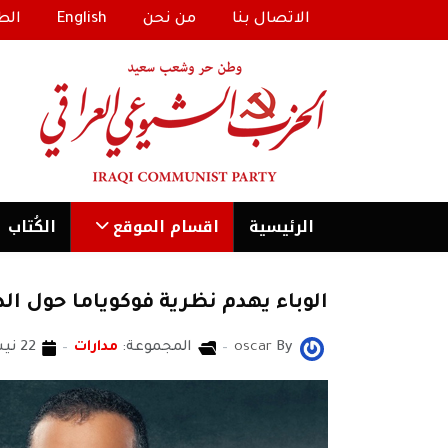
الاتصال بنا
من نحن
English
الط
الرئیسية
اقسام الموقع
الكُتاب
الوباء يهدم نظرية فوكوياما حول ا
By
oscar
المجموعة:
مدارات
22 نيسان/أبريل 2020