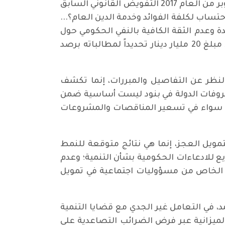
ما إذا كانت حاجة فعلية وضرورة عملية لعودة الدولة مجدداً إلى آلية الاقتراض، التي سبق أن انتهى في أكتوبر من العام 2017 التفويض القانوني السابق
حتساب لكلفة الفوائد وخدمة الدين العام؟...
 وعدم الثقة الكافية بالنفي الحكومي حول
صلة هذا الاقتراض بحزم التحفيز المليارية التنفعية التي أطلقتها بعض الجهات، وكان بعضها قد حدد مبلغ 20 مليار دينار تحديداً لمطالباته برصد
 النظر عن التفاصيل والمبررات، إنما تكشف
مصروفات الدولة في بنود ليست أساسية ضمن
اد، سواء في تسعير المناقصات والمشروعات
 لتمويل العجز، إنما هي نتائج متوقعة للنمط
ع للادعاءات الحكومية بشأن التنمية؛ وعدم
ع الخاص من مسؤوليات اجتماعية في تمويل
د، في التعامل غير الجدي مع قضايا التنمية
لميزانية عبر فرض الضرائب التصاعدية على