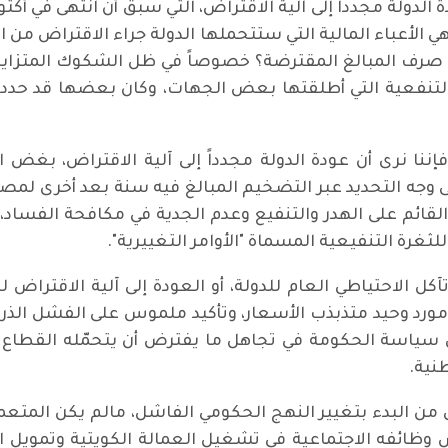
هي الأعباء المالية التي ستتحملها الدولة جراء الاقتراض من ا
 صرف المبالغ المقترضة؟ خصوصاً في ظل الشكوك المتزايدة
 فإننا نرى أن عودة الدولة مجدداً إلى آلية الاقتراض، بغض
على وجه التحديد عبر التضخيم المبالغ فيه سنة بعد أخرى ل
ي القائم على الهدر والتنفيع وعدم الجدية في مكافحة الفس
ثغرة التنفيعية المسماة "الأوامر التغييرية".
تآكل الاحتياطي العام للدولة، أو العودة إلى آلية الاقتراض
 مورد وحيد متذبذب الأسعار، وتأكيد ملموس على الفشل الذري
إلى سياسة الحكومة في تجاهل ما يفترض أن يتحمّله القطا
نية.
ضى من البدء بتغيير النهج الحكومي الفاشل، مالم يكن المتعم
وظائفه الاجتماعية في تشغيل العمالة الكويتية وتمويل ا