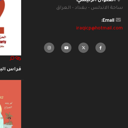
العنوان الرئيسي:
ساحة الاندلس - بغداد - العراق
Email:
iraqicp@hotmail.com
فراس ال