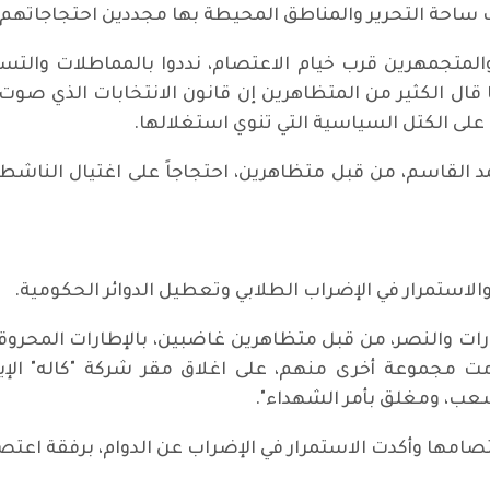
 ساحة التحرير والمناطق المحيطة بها مجددين احتجاجاتهم ا
والمتجمهرين قرب خيام الاعتصام، نددوا بالمماطلات والتس
ال الكثير من المتظاهرين إن قانون الانتخابات الذي صوت
على الكتل السياسية التي تنوي استغلالها.
سم، من قبل متظاهرين، احتجاجاً على اغتيال الناشط ثائ
الاستمرار في الإضراب الطلابي وتعطيل الدوائر الحكومية.
رات والنصر، من قبل متظاهرين غاضبين، بالإطارات المحروقة
مت مجموعة أخرى منهم، على اغلاق مقر شركة "كاله" الإير
لشعب، ومغلق بأمر الشهداء".
اعتصامها وأكدت الاستمرار في الإضراب عن الدوام، برفقة اعتص