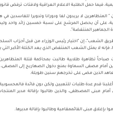
مية، فيما حمل الطلبة الاعلام العراقية ولافتات ترفض قانون 
" المتظاهرين لا يريدون لفا ودورانا وتدويرا للفاسدين في ه
ة، على أن يحصل المرشح على نسبة خمسين زائد واحد وليس 
ة الجماهير المنتفضة".
طريق الشعب"، إن "اختيار رئيس الوزراء من قبل أحزاب السل
 فإنه لا يمثل الشعب المنتفض الذي يعد الكتلة الأكبر التي 
صباحاً تظاهرة طلابية طالبت بمحاكمة قتلة المتظاهري
مين أمام مصفى السماوة بمنع دخول الصهاريج إلى المصفى،
عاهد الذين مضى على تخرجهم سنين طويلة.
غلبنا قدم عدة طلبات للتعيين ولكن دون فائدة فالمحسوبية ك
ين أمام مبنى المصطفى، والذين طالبوا بإقالة مدير المن
وا بإغلاق مبنى القائممقامية وطالبوا بإقالة مديرها.