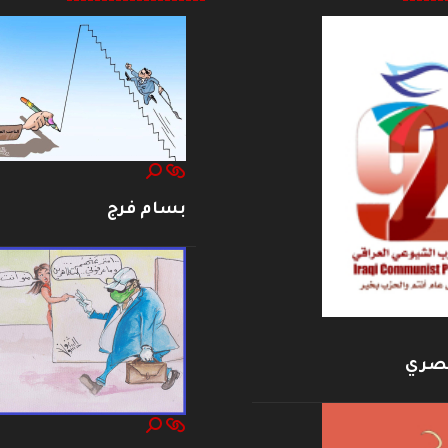
--------------------
------
بسام فرج
بصري