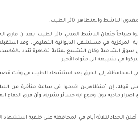
مغدور، الناشط والمتظاهر، ثائر الطيب.
 صباحاً جثمان الناشط المدني، ثائر الطيب، بعد ان فارق الحي
ة المركزية في مستشفى الديوانية التعليمي. وقد استقبل
 في سوق الشامية وكان التشييع بمثابة تظاهرة تندد بالفاسد
وا في تشييعه الى مثواه الأخير.
ي المحافظة، إلى الحرق بعد استشهاد الطيب في وقت قصير
ني قوله، إن "متظاهرين اقدموا في ساعة متأخرة من الليلة 
اق اضرار مادية دون وقوع اية خسائر بشرية، وأن فرق الدفاع
، أعلن الحداد لثلاثة أيام في المحافظة على خلفية استشهاد ا