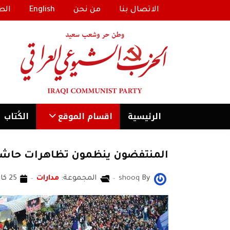
الاتصال بنا
من نحن
English
الط
الرئیسية
اقسام الموقع
الكُتاب
المنتفضون ينظمون تظاهرات حاشدة
By
shooq
المجموعة:
مدارات
25 كانون1/ديسمبر 2019