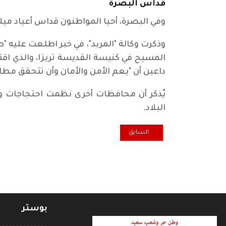
قداس البصرة
وفي البصرة، أحيا المواطنون قداس أعياد ميل
وذكرت وكالة "المربد"، في خبر اطلعت عليه 
المسيح في كنيسة القديسة تريزا، والذي اق
داعين أن "يعم الأمن والأمان وأن تتحقق م
يُذكر أن محافظات أخرى نظمت احتجاجات و
البلاد.
المقال السابق: انطلاق مبادرة "عمال من اجل المستقبل" ف
السابق
بوستر