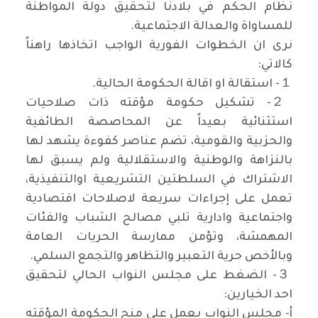
نظام الحكم في بلادنا لتحقيق دولة المواطنة
للمساواة والعدالة الاجتماعية.
نرى ان الخطوات الفورية الواجب اتخاذها راهناً
كالاتي:
１- استقالة او اقالة الحكومة الحالية.
２- تشكيل حكومة مؤقته ذات صلاحيات
استثنائية بعيداً عن المحاصصة الطائفية
والحزبية والقومية، تضم عناصر كفوءة يشهد لها
بالنزاهة والوطنية والاستقلالية ولم يسبق لها
الاشتراك في السلطتين التشريعية اوالتنفيذية،
تعمل على إجراءات سريعة لاصلاحات اقتصادية
واجتماعية وادارية تلبي مصالح الشباب والفئات
المهمشة، وتؤمن ممارسة الحريات العامة
وبالأخص حرية التعبير والتظاهر والتجمع السلمي.
３- الضغط على مجلس النواب الحالي لتحقيق
احد الخيارين:
أ‌- مجلس النواب يعمل على منح الحكومة المؤقته