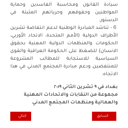
سيادة القانون ومحاسبة الفاسدين وحماية
المواطنين وحقوقهم وحرياتهم المثبتة في
الدستور.
６- تناشد المبادرة الوطنية لدعم انتفاضة تشرين
الأطراف الدولية (الأمم المتحدة، الاتحاد الأوربي،
الحكومات والمنظمات الدولية المعنية بحقوق
الانسان) للضغط على الحكومة العراقية والقوى
السياسية للاستجابة للمطالب المشروعة
للمنتفضين ودعم مبادرة المجتمع المدني في هذا
الاتجاه.
بغداد في ٩ تشرين الثاني ٢٠١٩
مجموعة من النقابات والاتحادات المهنية
والعمالية ومنظمات المجتمع المدني
المقال السابق: إطلاق سراح الزعيم اليساري البرازيلي سلفيا دي لولا
المقال التالي: ب
السابق
التالي