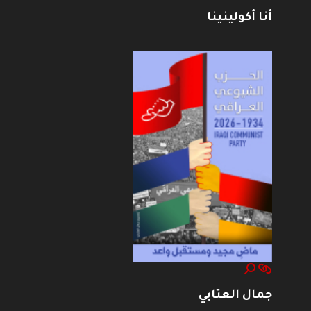
أنا أكولينينا
جمال العتابي