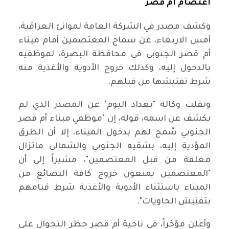
اعتصام أم قصر
وكشف مصدر في الشركة العامة لموانئ العراقية،
أمس الاربعاء، عن سماح المعتصمين أمام ميناء
أم قصر الجنوبي في محافظة البصرة، لموظفيه
بالدخول إليه، وكذلك خروج الأدوية والأغذية منه
شرط تفتيشها من قبلهم.
ونقلت وكالة "بغداد اليوم" عن المصدر الذي لم
يكشف عن اسمه، قوله، إن "موظفي ميناء أم قصر
الجنوبي سُمح لهم بدخول الميناء، إلا أن الطرق
المؤدية إليه، بشقيه الجنوبي والشمالي ماتزال
مغلقة من قبل المعتصمين"، مشيراً إلى أن
"المعتصمين يمنعون خروج كافة البضائع من
الميناء باستثناء الأدوية والأغذية شرط قيامهم
بتفتيش الحاويات".
وأعلن مؤخراً، في ناحية أم قصر حظر التجوال على