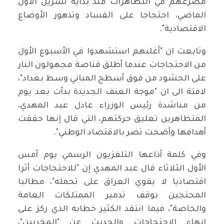
مصرعهم في التظاهرات منذ بداية تشرين الاول
الماضي، احتجاجا على الفساد وتدهور الأوضاع
الاقتصادية".
وتابعت ان "أغلبهم استشهدوا في الأسبوع الأول
من الاحتجاجات عندما أطلق قناصة مجهولون النار
على الحشود من فوق أسطح المباني وسط بغداد"،
لافتة الى ان "موجة العنف الجديدة بدأت بعد يوم
من مناشدة رئيس الوزراء عادل عبد المهدي،
المتظاهرين تعليق حركتهم، التي قال إنها حققت
أهدافها وأضحت تضر بالاقتصاد الوطني".
وفي كلمة أذاعها التلفزيون الرسمي يوم أمس
الأول الثلاثاء قال عبد المهدي إن "للاحتجاجات أثرا
اقتصاديا لا يقوي العراق على تحمله"، مطالبا
المحتجين بوقف تدمير الممتلكات العامة
والخاصة"، فيما انتقد الكثير خطابه الذي ركز على
انهاء الاحتجاجات والحديث عن "المخربين"،