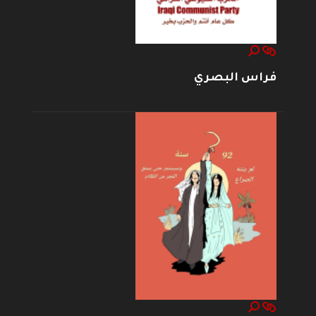
فراس البصري