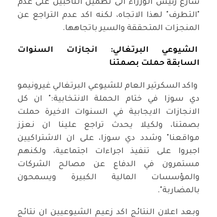
سارع رئيس الوزراء الى تطمين الناخبين على عدم
"التطرف" لهذا الاتجاه، لكنه اكد عدم التراجع عن
المنجزات المتحققة والسير باتجاهها.
الشيوعي البرتغالي: انجازات السنوات
السابقة حملت بصمتنا
واكد السكرتير العام للشيوعي البرتغالي غيرونيمو
دي سوزا في ختام الحملة الانتخابية:" ان كل
الانجازات الايجابية في السنوات الاخيرة حملت
بصمتنا، ولكيلا يحدث تراجع علينا ان نعزز
مواقعنا" وشدد دي سوزا، على ان الاشتراكيين
اجبروا على تنفيذ اجراءات اجتماعية، ولكنهم
مستمرون في الدفاع عن مصالح الشركات
والمؤسسات المالية الكبيرة ويسمحون
بالمضاربة".
وبعد اعلان النتائج اكد زعيم الشيوعيين ان نتائج