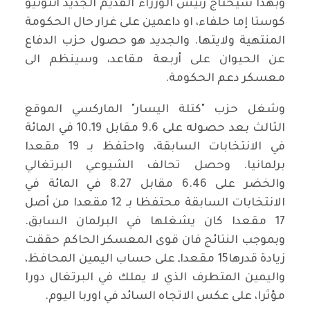
وبهذا سيحتاج رئيس الوزراء القديم الجديد أنتونيو
كوستا إما حلفاء، او داعمين على غرار حال الحكومة
المنتهية ولايتها. والجديد هو حصول حزب الدفاع
عن الحيوان على أربعة مقاعد، وسينظم الى
معسكر دعم الحكومة.
وشغل حزب "كتلة اليسار" الماركسي الموقع
الثالث بعد حصوله على 9.6 مقابل 10.19 في المائة
في الانتخابات السابقة، واحتفظ بـ 19 مقعدا
برلمانيا. وحصل تحالف الشيوعي البرتغالي
والخضر على 6.46 مقابل 8.27 في المائة في
الانتخابات السابقة محتفظا بـ 12 مقعدا من أصل
17 مقعدا كان يشغلها في البرلمان السابق.
وبموجب النتائج فان قوى المعسكر الحاكم حققت
زيادة قدرها15 مقعداـ على حساب اليمين المحافظ،
واليمين المتطرف الذي لا يملك في البرتغال دورا
مؤثرا، على عكس الاتجاه السائد في اوربا اليوم.