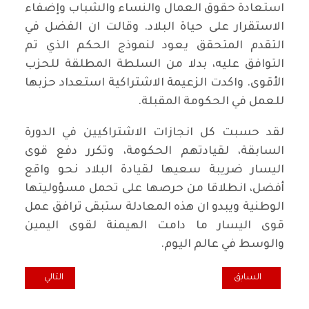
استعادة حقوق العمال والنساء والشباب وإضفاء
الاستقرار على حياة البلاد. وقالت ان الفضل في
التقدم المتحقق يعود لنموذج الحكم الذي تم
التوافق عليه، بدلا من السلطة المطلقة للحزب
الأقوى. واكدت الزعيمة الاشتراكية استعداد حزبها
للعمل في الحكومة المقبلة.
لقد حسبت كل انجازات الاشتراكيين في الدورة
السابقة، لقيادتهم الحكومة، وتكرر دفع قوى
اليسار ضريبة سعيها لقيادة البلاد نحو واقع
أفضل، انطلاقا من حرصها على تحمل مسؤوليتها
الوطنية ويبدو ان هذه المعادلة ستبقى ترافق عمل
قوى اليسار ما دامت الهيمنة لقوى اليمين
والوسط في عالم اليوم.
المقال السابق: بيان ائتلاف الأحزاب القومية واليسارية في الاردن
المقال التالي: ا
السابق
التالي