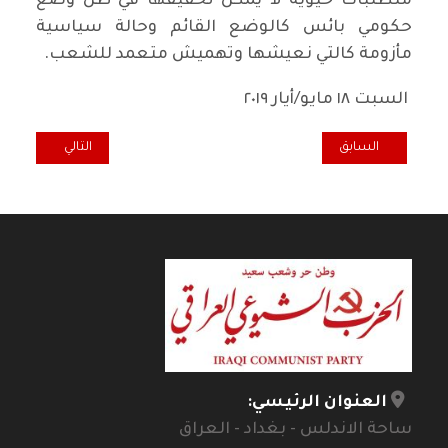
متطلبات حيوية لا يمكن تحقيقها في ظل وضع
حكومي بائس كالوضع القائم وحالة سياسية
مأزومة كالتي نعيشها وتهميش متعمد للشعب.
السبت ١٨ مايو/أيار ٢٠١٩
المقال السابق: بريطانيا.. حزب العمال البريطاني يوقف التفاوض مع الحك
المقال التالي: تع
السابق
التالي
العنوان الرئيسي:
ساحة الاندلس - بغداد - العراق