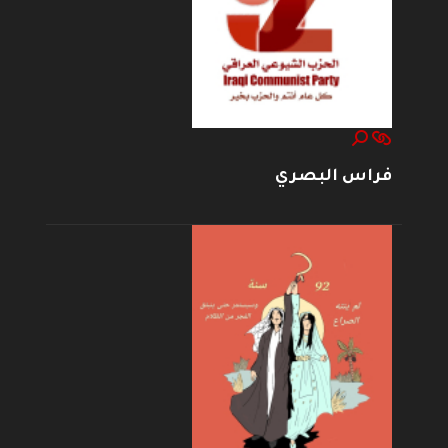
فراس البصري