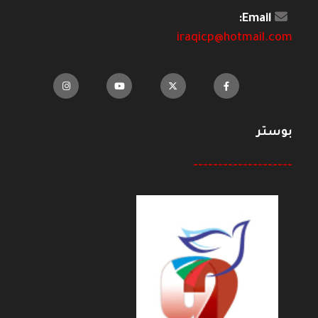
Email:
iraqicp@hotmail.com
بوستر
--------------------