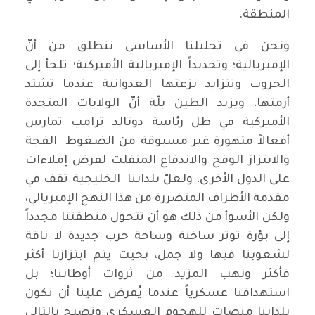
المنطقة.
ونحن في تحليلنا الأساسي ننطلق من أنّ
الإمبريالية؛ وتحديداً الإمبريالية الأميركية؛ تلجأ إلى
الحروب وتتزايد نزعتها العدوانية عندما تشتد
أزمتها، ويزيد الطين بلّة أنّ الولايات المتحدة
الأميركية في ظل رئاسة دونالد ترامب تمارس
أفعالاً متهورة غير مسبوقة من الضغوط الفجة
والابتزاز الوقح والاندفاع المنفلت لفرض إملاءات
على الدول الأخرى، ولعلّ بلداننا الخليجية تقف في
مقدمة الأطراف المتضررة من هذا النهج الإمبريالي،
ولكن الأسوأ من ذلك هو أن تتحول منطقتنا مجدداً
إلى بؤرة توتر ساخنة وساحة حرب جديدة لا ناقة
لشعوبنا فيها ولا جمل، بحيث يتم ابتزازنا أكثر
فأكثر ونهب المزيد من ثروات أوطاننا؛ بل
استهدافنا عسكرياً عندما يُفرض علينا أن تكون
بلداننا منصات للهجوم العسكري وتصبح بالتالي