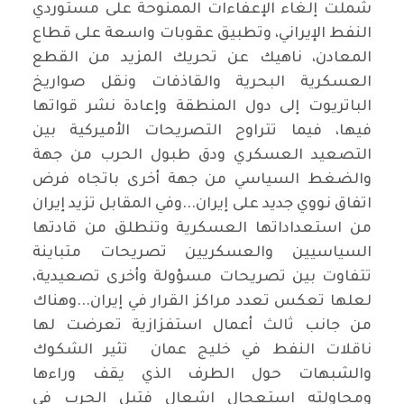
شملت إلغاء الإعفاءات الممنوحة على مستوردي
النفط الإيراني، وتطبيق عقوبات واسعة على قطاع
المعادن، ناهيك عن تحريك المزيد من القطع
العسكرية البحرية والقاذفات ونقل صواريخ
الباتريوت إلى دول المنطقة وإعادة نشر قواتها
فيها، فيما تتراوح التصريحات الأميركية بين
التصعيد العسكري ودق طبول الحرب من جهة
والضغط السياسي من جهة أخرى باتجاه فرض
اتفاق نووي جديد على إيران...وفي المقابل تزيد إيران
من استعداداتها العسكرية وتنطلق من قادتها
السياسيين والعسكريين تصريحات متباينة
تتفاوت بين تصريحات مسؤولة وأخرى تصعيدية،
لعلها تعكس تعدد مراكز القرار في إيران...وهناك
من جانب ثالث أعمال استفزازية تعرضت لها
ناقلات النفط في خليج عمان تثير الشكوك
والشبهات حول الطرف الذي يقف وراءها
ومحاولته استعجال إشعال فتيل الحرب في