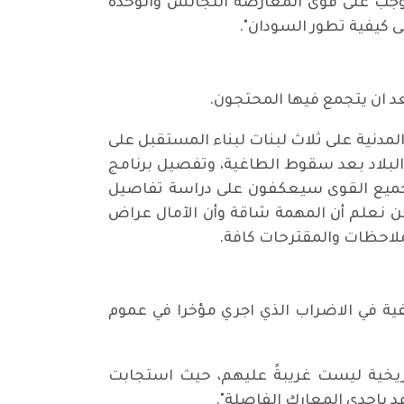
وجب على قوى المعارضة التجانس والوحدة
ى كيفية تطور السودان".
د ان يتجمع فيها المحتجون.
مدنية على ثلاث لبنات لبناء المستقبل على
به البلاد بعد سقوط الطاغية، وتفصيل برنامج
من جميع القوى سيعكفون على دراسة تفاصيل
نحن نعلم أن المهمة شاقة وأن الآمال عراض
لملاحظات والمقترحات كافة.
ل، تجاوز نسبة الـ 90 بالمائة من الكوادر الصحفية في الاضراب الذي اجري مؤخرا في عموم
يخية ليست غريبةً عليهم، حيث استجابت
د بإحدى المعارك الفاصلة".