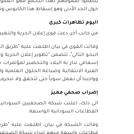
ينظموا صفوفهم لهذا التجمع فهو العمود 
حول الحد الأدنى وهو إسقاط هذا الكابوس وتف
اليوم تظاهرات كبرى
من جانب آخر، دعت قوى إعلان الحرية والتغي
وقالت القوى في بيان اطلعت عليه "طريق الش
النحو التالي"، تتضمن "تطوير إعلان الحرية 
إسعافي تدار به البلاد والتحضير لمؤتمرات
الفترة الانتقالية وصياغة الحلول العلمية 
وواجبنا أن نعمل سوياً حتى تتحقق ولا تنحرف
إضراب صحفي مميز
القطاعات السودانية الواسعة.
وقالت الشبكة في بيان، اطلعت عليه "طر
قطاعات واسعة منهم لنداء شبكة الصحفيين ال