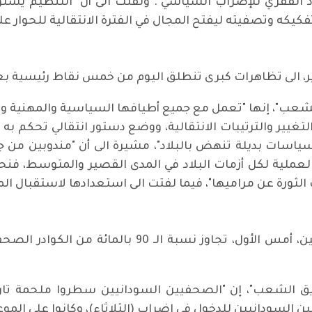
الفقري للإضراب السياسي". ولفتت الى أن "التنظيم يست
كيكه وتصفيته ليفتح المجال في الفترة الانتقالية للحوار عل
ير، الى تظاهرات كبرى تنطلق اليوم من خمس نقاط رئيسية بع
عب"، إنها "تعمل مع جميع أطيافها السياسية والمهنية وال
والتغيير والترتيبات الانتقالية، ووضع دستور انتقالي تحكم 
 سياسات بديلة تنهض بالبلاد"، مشيرة الى أن "مندوبين 
والعملية لكل أزمات البلاد في المدى القصير والمتوسط، ف
 الثورة عن مراميها"، فيما لفتت الى استعدادها لاستقبال ا
الى ذلك، اعلنت شبكة الصحفيين السودانيين، أمس الأو
يق الشعب"، إن "الصحفيين السودانيين سطروا ملحمة تار
سودانيين للدخول في إضراب (الثلاثاء)، وكانوا على الموع