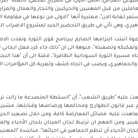
شيوعي العراقي، أمس الأول، في تصريح صحفي، تابعته "طريق
عاملين من قبل المهنيين والحركيين والتجار والعمال والمزا
ستمر لغاية الان"، معتبرة أنها "الاولى من نوعها في مقاومة
اهيري، وهي تأتي في طريق التحضير الجيد لمشروع الاضراب ال
عوة اثبتت التزامها الصارم ببرنامج قوى الثورة ونفذت ال
 وتفكيكه وتصفيته"، منوهة الى ان "ذلك جاء كرد فعل ايجابي 
مسيرة الثورة السودانية الظافرة"، لافتة الى أن "هذا النج
والجماهيري، ويصب في اتجاه كشف وتعرية كل المؤامرات الت
طلعت عليه "طريق الشعب"، أن "السلطة المتصدعة ما زالت تر
عبر قانون الطوارئ ومحاكمها ورصاصها وقنابلها، مشيرة ا
عاهدت عليه فصائل المعارضة كافة، ومن خلال تصعيد الحرا
ير، ومن المهم ان ترتبط لجان الميدان بلجان الأحياء والمدن
 الأحياء أن تنظم الجماهير في احيائها"، مناشدة "المهنيي