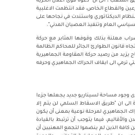
 الشعب"، الى أن "دعوة قوى اعلان الحرية
رعين والقطاع الخاص، فقد انتظمت الاغلبية
 النظام الديكتاتوري واستندت في نجاحها على
سياسي العام وتنفيذ العصيان المدني".
اضراب معلنة بذلك وقوفها المثابر مع حركة
تجاه قانون الطوارئ الجائر للمحاكم الظالمة
اح يزيد من رصيد حركة المقاومة الجماهيرية
ي ترمي الى ايقاف الحراك الجماهيري وحرفه
ى وجود مساحة لسيناريو جديد يجعلها جزءا
لى ان "طريق الاسقاط السلمي لن يتم إلا
ك الجماهيري لمرحلة نوعية بمعنى أن يكون
 والأقاليم، فيما يتوجب أن ترتبط بالقيادة
ن كافة الذين لم ينضموا لتجمع المهنيين أن