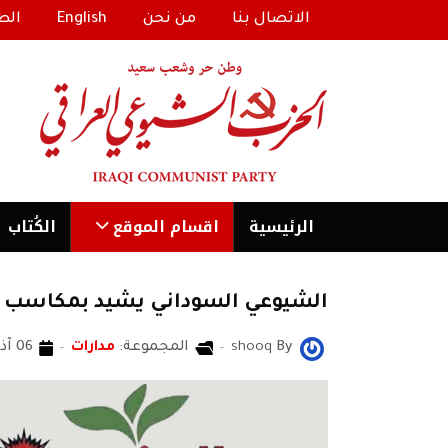
الاتصال بنا
من نحن
English
الط
الرئیسية
اقسام الموقع
الكُتاب
الشيوعي السوداني يشيد بمكاسب ال
By
shooq
المجموعة:
مدارات
06 آذار/مارس 2019