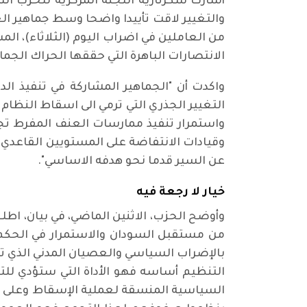
أشارت سكرتارية اللجنة المركزية للحزب ال
والتغيير لاقت تأييدا واضحا وسط جماهير ال
من العاملين في اضراب اليوم (الثلاثاء)، الم
الانتصارات الباهرة التي حققها الحراك الجم
واكدت أن "الجماهير المشاركة في تنفيذ الد
التغيير الجذري التي ترمي الى اسقاط النظام
واستمرار تنفيذ ممارسات العنف المفرط تجاه 
وقيادات الانتفاضة على المستويين القاعدي 
عن السير قدما نحو هدفه الاساسي".
خيار لا رجعة فيه
وأوضح الحزب، الاثنين الماضي، في بيان، ا
من مستقبل السودان والاستمرار في الحكم 
بالإضراب السياسي والعصيان المدني الذي ت
التنظيم أساسه فهو الأداة التي ستؤدي للتغي
السياسية المنسقة لعملية الإسقاط وعلى لجان