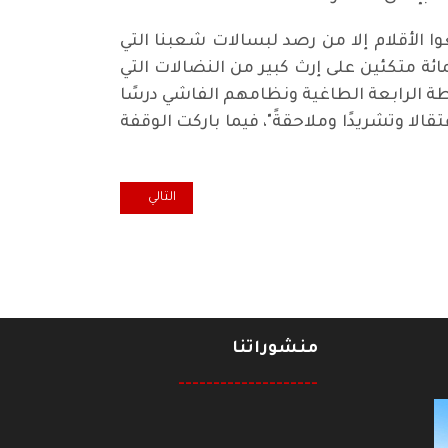
 الأقلام إلا من رصد لبسالات شعبنا التي
على وسائل الإعلام العالمية لتتخطى نسبة نجاح إضراب الصحفيين اليوم حاجز الـ90 بالمائة متكئين على إرث كبير من النضالات التي
لطة الرابعة الطاغية ونظامهم الفاشي درسًا
قالا وتشريدًا وملاحقةً"، فيما باركت الوقفة
المقال التالي: قيادة تحالف الإصلا
التالي
منشوراتنا
--------------------