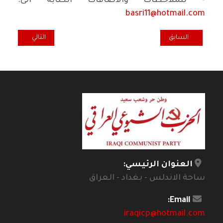
- للملاحظات والاضافات الكتابة الى:
basri11@hotmail.com
المقال السابق: الشهيد شعبان صبار الراوي
المقال التالي: لي
السابق
التالي
العنوان الرئيسي:
ساحة الاندلس - بغداد - العراق
Email:
iraqicp@hotmail.com