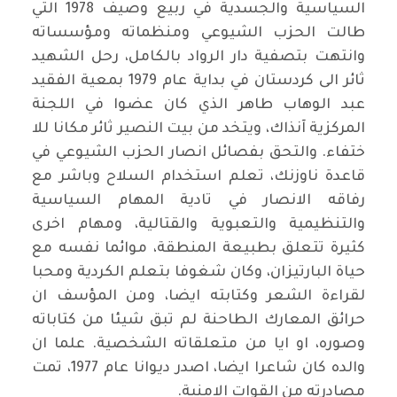
السياسية والجسدية في ربيع وصيف 1978 التي
طالت الحزب الشيوعي ومنظماته ومؤسساته
وانتهت بتصفية دار الرواد بالكامل، رحل الشهيد
ثائر الى كردستان في بداية عام 1979 بمعية الفقيد
عبد الوهاب طاهر الذي كان عضوا في اللجنة
المركزية آنذاك، ويتخد من بيت النصير ثائر مكانا للا
ختفاء. والتحق بفصائل انصار الحزب الشيوعي في
قاعدة ناوزنك، تعلم استخدام السلاح وباشر مع
رفاقه الانصار في تادية المهام السياسية
والتنظيمية والتعبوية والقتالية، ومهام اخرى
كثيرة تتعلق بطبيعة المنطقة، موائما نفسه مع
حياة البارتيزان، وكان شغوفا بتعلم الكردية ومحبا
لقراءة الشعر وكتابته ايضا، ومن المؤسف ان
حرائق المعارك الطاحنة لم تبق شيئا من كتاباته
وصوره، او ايا من متعلقاته الشخصية. علما ان
والده كان شاعرا ايضا، اصدر ديوانا عام 1977، تمت
مصادرته من القوات الامنية.