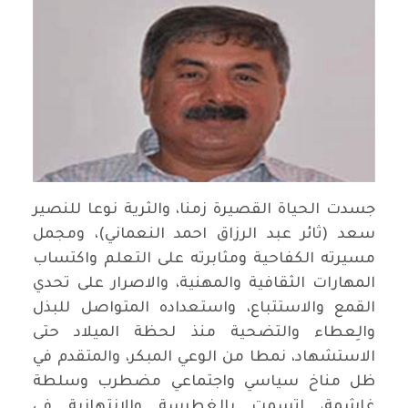
جسدت الحياة القصيرة زمنا، والثرية نوعا للنصير
سعد (ثائر عبد الرزاق احمد النعماني)، ومجمل
مسيرته الكفاحية ومثابرته على التعلم واكتساب
المهارات الثقافية والمهنية، والاصرار على تحدي
القمع والاستتباع، واستعداده المتواصل للبذل
والِعطاء والتضحية منذ لحظة الميلاد حتى
الاستشهاد، نمطا من الوعي المبكر، والمتقدم في
ظل مناخ سياسي واجتماعي مضطرب وسلطة
غاشمة، اتسمت بالغطرسة والانتهازية في