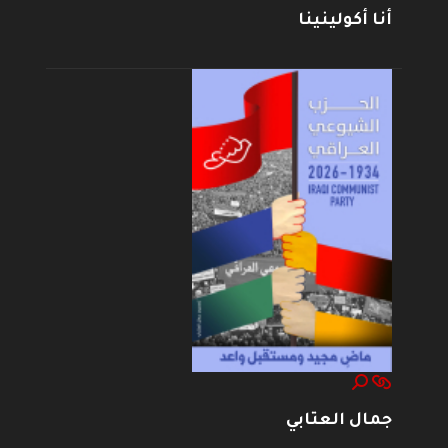
أنا أكولينينا
جمال العتابي