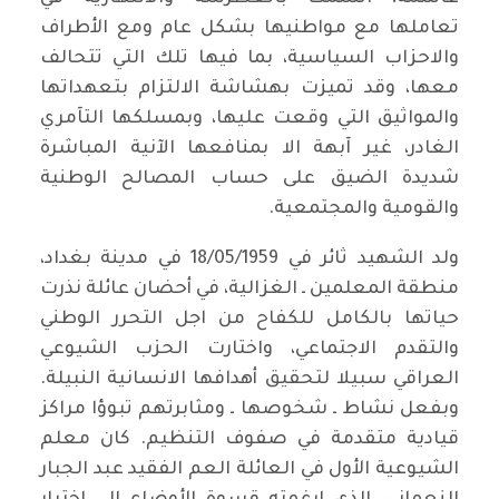
تعاملها مع مواطنيها بشكل عام ومع الأطراف
والاحزاب السياسية، بما فيها تلك التي تتحالف
معها، وقد تميزت بهشاشة الالتزام بتعهداتها
والمواثيق التي وقعت عليها، وبمسلكها التآمري
الغادر، غير آبهة الا بمنافعها الآنية المباشرة
شديدة الضيق على حساب المصالح الوطنية
والقومية والمجتمعية.
ولد الشهيد ثائر في 18/05/1959 في مدينة بغداد،
منطقة المعلمين ـ الغزالية، في أحضان عائلة نذرت
حياتها بالكامل للكفاح من اجل التحرر الوطني
والتقدم الاجتماعي، واختارت الحزب الشيوعي
العراقي سبيلا لتحقيق أهدافها الانسانية النبيلة.
وبفعل نشاط ـ شخوصها ـ ومثابرتهم تبوؤا مراكز
قيادية متقدمة في صفوف التنظيم. كان معلم
الشيوعية الأول في العائلة العم الفقيد عبد الجبار