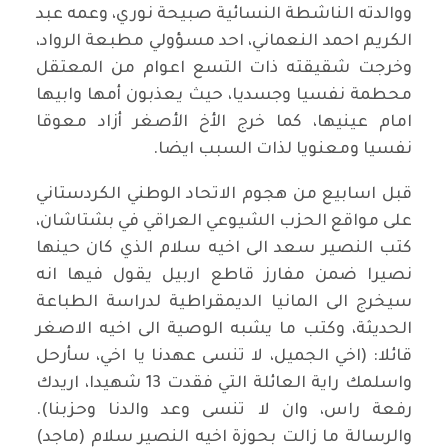
ووالدته الناشطة النسائية صبيحة نوري، وعمه عبد
الكريم احمد النعماني، احد مسؤولي مطبعة الرواد،
وخرجت شقيقته ذات التسع اعوام من المعتقل
محطمة نفسيا وجسديا، حيث يعذبون أمها وابيها
امام عينيها، كما خرج الأخ الأصغر أزاد معوقا
نفسيا ومعنويا لذات السبب ايضا.
قبل اسابيع من هجوم الاتحاد الوطني الكردستاني
على مواقع الحزب الشيوعي العراقي في بشتاشان،
كتب النصير سعد الى اخيه سلام الذي كان حينها
نصيرا ضمن مفارز قاطع اربيل يقول فيها انه
سيخرج الى المانيا الديمقراطية لدراسة الطباعة
الحديثة، وكتب ما يشبه الوصية الى اخيه الاصغر
قائلا: (اخي الجميل، لا تنسى عهدنا يا اخي، سأرحل
واسلمك راية العائلة التي فقدت 13 شهيدا، اريدك
رفعة راس، وان لا تنسى وعد والدنا وحزبنا).
والرسالة ما زالت بحوزة اخيه النصير سلام (ماجد)