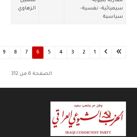
مقاربة بنيوية-
سهيل
سيميائية- نفسية-
الزهاوي
سياسية
9
8
7
6
5
4
3
2
1
الصفحة 6 من 312