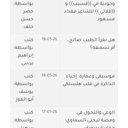
وجودية في ((قسيب)) و
بواسطة:
((قلالي )) للشاعر مقداد
خضر
مسعود
حسن
خلف
18-05-26
هل نقرأ الطيب صالح…
كتب
أم نسمعه؟
بواسطة:
إبراهيم
برسي
18-05-26
موسيقى وعمارة: إحياء
كتب
الذاكرة في قلب هلسنكي
بواسطة:
يوسف
أبو الفوز
17-05-26
الوعي والتحول في
كتب
ومضة ليحيى السماوي:
بواسطة: