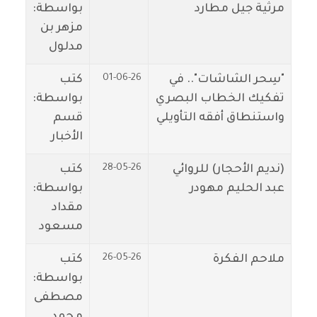
مرثية جيل مطارد
بواسطة:
مزهر بن
مدلول
01-06-26
"سِحر الشاشات".. في
كتب
تفكيك الخطاب البصري
بواسطة:
واستنطاق أفقه التأويلي
قسم
الأخبار
28-05-26
(نديم الأحجار) للروائي
كتب
عبد الحليم مهودر
بواسطة:
مقداد
مسعود
26-05-26
ملاحم الفكرة
كتب
بواسطة:
مصطفى
محمد