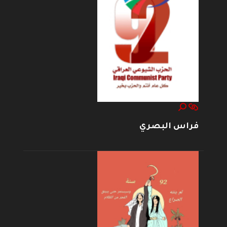
فراس البصري