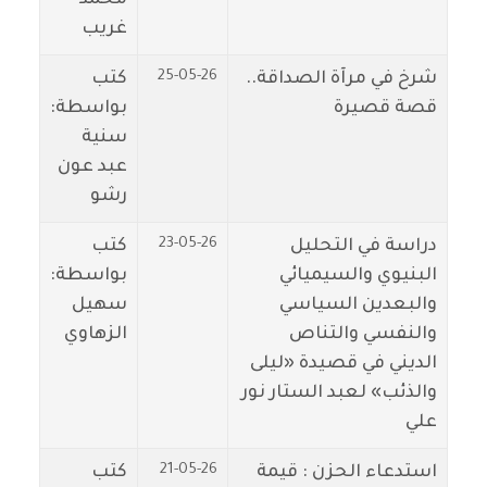
غريب
25-05-26
شرخ في مرآة الصداقة..
كتب
قصة قصيرة
بواسطة:
سنية
عبد عون
رشو
23-05-26
دراسة في التحليل
كتب
البنيوي والسيميائي
بواسطة:
والبعدين السياسي
سهيل
والنفسي والتناص
الزهاوي
الديني في قصيدة «ليلى
والذئب» لعبد الستار نور
علي
21-05-26
استدعاء الحزن : قيمة
كتب