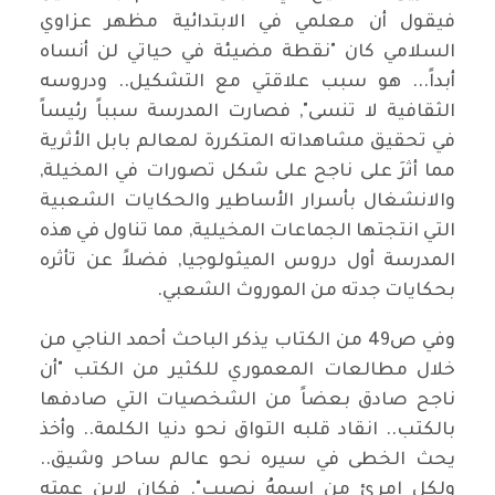
فيقول أن معلمي في الابتدائية مظهر عزاوي
السلامي كان "نقطة مضيئة في حياتي لن أنساه
أبداً... هو سبب علاقتي مع التشكيل.. ودروسه
الثقافية لا تنسى", فصارت المدرسة سبباً رئيساً
في تحقيق مشاهداته المتكررة لمعالم بابل الأثرية
مما أثرَ على ناجح على شكل تصورات في المخيلة,
والانشغال بأسرار الأساطير والحكايات الشعبية
التي انتجتها الجماعات المخيلية, مما تناول في هذه
المدرسة أول دروس الميثولوجيا, فضلاً عن تأثره
بحكايات جدته من الموروث الشعبي.
وفي ص49 من الكتاب يذكر الباحث أحمد الناجي من
خلال مطالعات المعموري للكثير من الكتب "أن
ناجح صادق بعضاً من الشخصيات التي صادفها
بالكتب.. انقاد قلبه التواق نحو دنيا الكلمة.. وأخذ
يحث الخطى في سيره نحو عالم ساحر وشيق..
ولكل امرئ من اسمهُ نصيب". فكان لابن عمته