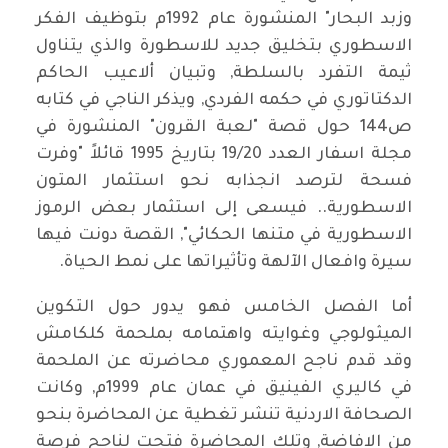
وزبد البحار" المنشورة عام 1992م بتوظيف الفكر
الاسطوري بتخليق جديد للاسطورة والذي يتناول
ثيمة التفرد بالسلطة, وتبيان ألاعيب الحاكم
الدكتاتوري في حكمه الفردي, ويذكر الناجي في كتابه
ص144 حول قصة "لعبة القرون" المنشورة في
مجلة اسفار العدد 19/20 بتاريخ 1995 قائلاً "وفرت
فسحة لترصد انجذابه نحو استثمار المتون
الاسطورية.. فيسعى إلى استثمار بعض الرموز
الاسطورية في متنها الحكائي", القصة دونت فيها
سيرة وافعال الآلهة وتأثيراتها على نمط الحياة.
أما الفصل الخامس فهو يدور حول التكوين
الميثولوجي وغوايته واهتمامه بملحمة كلكامش
وقد قدم ناجح المعموري محاضرته عن الملحمة
في كاليري الفينيق في عمان عام 1999م, وكانت
الصحافة الاردنية تنشر تغطية عن المحاضرة بنحو
من الافاضة, وتلك المحاضرة فتحت لناجح فرصة