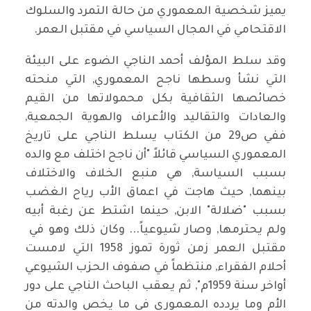
يميز شخصية المعموري من حالة التمرد والسلوك
الاقتحامي في المجال السياسي في مقتبل العمر.
وقد سلط المؤلف أحمد الناجي الضوء على البيئة
التي نشأ وسطها ناجح المعموري, التي منحته
خصائصها الثقافية بكل محمولاتها من القيم
والعادات والتقاليد والأعراف والهوية الجمعية,
ففي ص29 من الكتاب يسلط الناجي على تاريخ
المعموري السياسي قائلاً "أن ناجح اختلف مع والده
بسبب السياسة, هي منبع الخلاف والاختلاف
بينهما, حيث هاجت في اعماق الأب رياح الغضب
بسبب "ضلالة" الابن, حينما اشتط عن رغبة أبيه
ولم يحترمها, وصار شيوعياً... وكان ذلك وهو في
مقتبل العمر زمن ثورة تموز 1958 التي لامست
أحلام الفقراء, منتظماً في صفوف الحزب الشيوعي
أواخر سنة 1959م", ثم يعقب الباحث الناجي على دور
الأم وما يردده المعموري في ما يخص والدته من