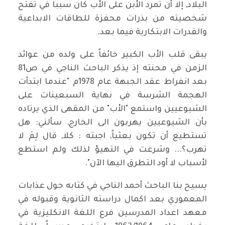
البلاد, إلا أن تمرد الأبن على الأب كان سببا في تفتح
شخصيته من بذرات محفزة للطاقات الابداعية
والقدرات الابتكارية فيما بعد.
يبقى قلب الأب الكبير خائفاً على ولده من عوائد
الزمن في محنته إذ يذكر الباحث الناجي في ص81
بعد انفراط عقد الجبهة عام 1978م "عندما ابتدأت
الهجمة الشرسة في نهاية السبعينات على
الشيوعيين واستمع "الأب" من المقهى الذي يرتاده
بأن الشيوعيين يهربون الى الخارج, سألني: هل
تستطيع أن تكون بعثياً, اجبته : كلا, قال لِمَ لا
تهرب؟... وشرعت في التهيؤ لذلك ولم استطع
لأسباب لا أود التطرق اليها الآن".
يسيح بنا الباحث أحمد الناجي في كتابه حول عذابات
المعموري بعد اكمال دراسته الثانوية وقبوله في
معهد اعداد المدرسين فرع اللغة الانكليزية في