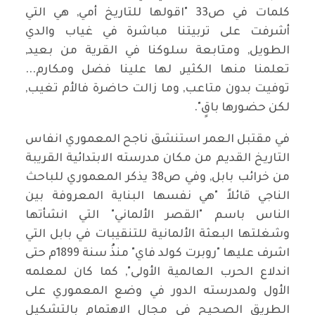
كلمات في ص33 "اقولها للتاريخ أمي, هي التي
أشرفت على تربيتنا مباشرة في غياب والدي
الطويل, ومتابعة سلوكنا في القرية من بعيد,
تعلمنا منها الكثير, لها علينا فضل ومكارم...
توفيت بدون متاعب, وما زالت حاضرة فالأم تغيب,
لكن حضورها باقٍ".
في مقتبل العمر استنشق ناجح المعموري انفاس
التاريخ القديم من مكان مدرسته الابتدائية القريبة
من خرائب بابل, وفي ص38 يذكر المعموري للباحث
الناجي قائلاً "هي نفسها البناية المعروفة بين
الناس باسم "القصر الألماني" التي انشأتها
وشغلتها البعثة الألمانية للتنقيبات في بابل التي
اشرف عليها "روبرت كولد فاي" منذُ سنة 1899م حتى
اندلاع الحرب العالمية الأولى", كما كان لمعلمه
الأول ولمدرسته الدور في وضع المعموري على
الطريق الصحيح في مجال الاهتمام بالتشكيل