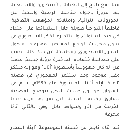
مما دفع ناجح إلى العناية بالأسطورة والاستعانة
بها مروراً باجواء منابعه الريفية والبحث عن
الموروثات التراثية, وامتلاكه المؤهلات الثقافية,
قاطعاً اشواطاً طويلة خلال استبنائها على امتداد
كل هذه السنوات, واستثماره الفكر الاسطوري في
تناول مجريات الواقع المعاصر بمهارة فنية حول
المحور الاسطوري, ومطمحهُ من ذلك كله ينصب
على معالجة قضاياه الحاضرة برؤية جديدة, فضلاً
عن انه كان مهووساً بأسطورة "أتانا" وهو إله مبتكر
وغير موجود, وقد استثمر المعموري في قصته
"لعنة الإله أتانا" المنشورة عام 1989م, اسم في
العنوان هو اول عتبات النص تتوضح القصدية
للقارئ, وكشف المحنة التي تمر بها قرية عنانا
القريبة من آثار وشواهد بابل, وهي بالتالي أتانا
محرفة.
كما قام ناجح في قصته الموسومة "ابنة المحار