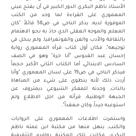
الأستاذ ناظم البكري الدور الكبير في أن يفتح عيني
المعموري على القراءة لما وجد من الكتب
الموفورة لديه, يذكر الناجي في ص58 قائلاً "كان
المعلم والموجه العقلي الذي حادَ به نحو الاهتمام
بالثقافة والأدب والفن والفوتغرافيا, ولم يبخل في
توجيهه", فكان أول كتاب قرأه المعموري رواية
إحسان عبد القدوس "أنا حرة" وهو في الصف
السادس الابتدائي, أما الكتاب الثاني الأكبر حجماً
فيذكر الناجي في ص19 على لسان المعموري "وأنا
أردت ذلك لأنه ينطوي على شيء من المباهاة
بالذات, وجدته للمفكر الشيوعي ديمتروف عن
الجبهة الوطنية, قرأته من اجل الاطلاع ولم
استوعبه جيداً, وكان معقداً".
واستمرت اطلاعات المعموري على الروايات
والكتب, ينهل منها من مكتبة ابن عمته ناظم
البكري, فكانت تلك المكتبة روافده التثقيفية