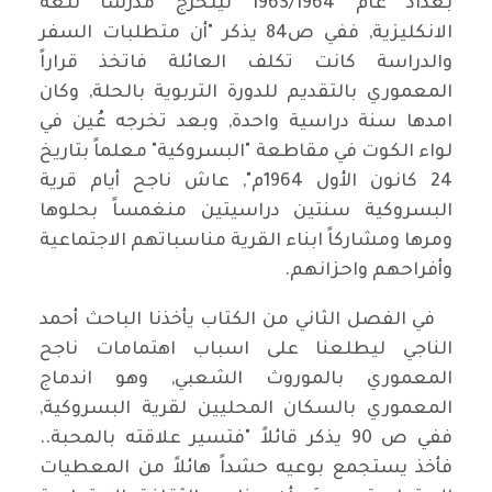
بغداد عام 1963/1964 ليتخرج مدرساً للغة
الانكليزية, ففي ص84 يذكر "أن متطلبات السفر
والدراسة كانت تكلف العائلة فاتخذ قراراً
المعموري بالتقديم للدورة التربوية بالحلة, وكان
امدها سنة دراسية واحدة, وبعد تخرجه عُين في
لواء الكوت في مقاطعة "البسروكية" معلماً بتاريخ
24 كانون الأول 1964م", عاش ناجح أيام قرية
البسروكية سنتين دراسيتين منغمساً بحلوها
ومرها ومشاركاً ابناء القرية مناسباتهم الاجتماعية
وأفراحهم واحزانهم.
في الفصل الثاني من الكتاب يأخذنا الباحث أحمد
الناجي ليطلعنا على اسباب اهتمامات ناجح
المعموري بالموروث الشعبي, وهو اندماج
المعموري بالسكان المحليين لقرية البسروكية,
ففي ص 90 يذكر قائلاً "فتسير علاقته بالمحبة..
فأخذ يستجمع بوعيه حشداً هائلاً من المعطيات