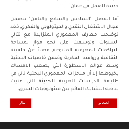
جديدة للعمل في عمان.
أما الفصل "السادس والسابع والثامن" تتضمن
مجال الاشتغال النقدي والميثولوجي والفكري, فقد
توضحت معارف المعموري المتزايدة مع تتالي
السنوات وتوسعت على نحو موازٍ لمساحة
التراكمات المعرفية المتنوعة, فضلاً عن خلفيته
الثقافية وروافده الفكرية وضمن خاصياته البحثية
وسط عوالم الاسطورة التي يصعب الامساك
بخيوطها إلا أن منجزات المعموري البحثية تأتي في
طليعة الدراسات العربية الحديثة التي عنيت
بناحية التشابك القائم بين ميثولوجيات الشرق.
المقال السابق: جاك بريفير شاعراً شعبياً
المقال التالي: كت
السابق
التالي