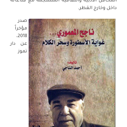
المحافل الأدبية والثقافية المنسجمة مع قناعاته
داخل وخارج القطر.
صدر
مؤخراً
2018،
عن دار
تموز