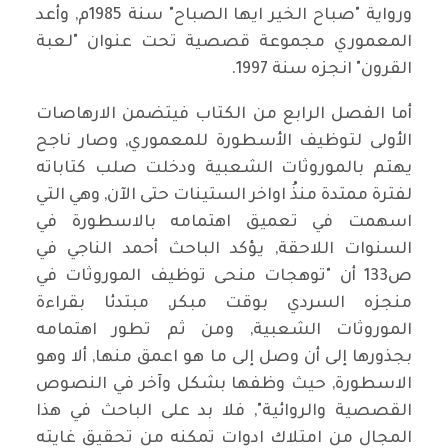
ورواية "صباح الخير ايها الصباح" سنة 1985م, وأعد
المعموري مجموعة قصصية تحت عنوان "لعبة
القرون" انجزه سنة 1997.
أما الفصل الرابع من الكتاب فيتضمن الارهاصات
الأولى لتوظيف الأسطورة للمعموري, وصار ناجح
يهتم بالموروثات الشعبية ودخلت صلب كتاباته
لفترة ممتدة منذُ اواخر الستينات حتى الآن, وهي التي
اسهمت في تعميق اهتمامه بالاسطورة في
السنوات اللاحقة, يؤكد الباحث أحمد الناجي في
ص133 أن "توهجات منحى توظيف الموروثات في
منجزه السردي بوقت مبكر, مبتدئا بقراءة
الموروثات الشعبية, ومن ثم تطور اهتمامه
بجذورها إلى أن وصل إلى ما هو اعمق منها, ألا وهو
الاسطورة, حيث وظفها بشكل وآخر في النصوص
القصصية والروائية", فلا بد على الباحث في هذا
المجال من امتلاك ادوات تمكنه من تحقيق غايته