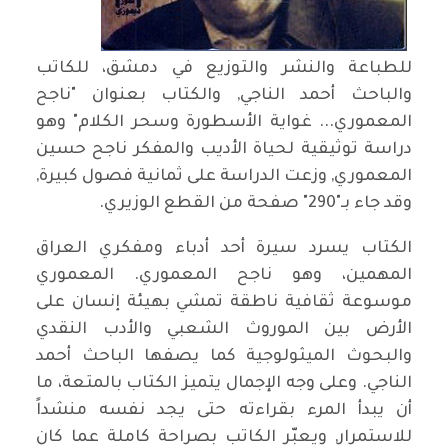
للطباعة والنشر والتوزيع في دمشق، للكاتب
والباحث أحمد الناجي, والكتاب بعنوان "ناجح
المعموري... غواية الأسطورة وسحر الكلام" وهو
دراسة توثيقية لحياة الأديب والمفكر ناجح حسين
المعموري, وزعت الدراسة على ثمانية فصول كبيرة,
وقد جاء بـ"290" صفحة من القطع الوزيري.
الكتاب يسرد سيرة أحد أدباء ومفكري العراق
المهمين، وهو ناجح المعموري. المعموري
موسوعة ثقافية ناطقة تمشي بهيئة إنسان على
الأرض بين الموروث الشعبي والأدب النقدي
والبحوث الميثولوجية كما يصفها الباحث أحمد
الناجي. وعلى وجه الإجمال يتميز الكتاب بالمتعة، ما
أن يبدأ المرء بقراءته حتى يجد نفسه منشداً
للاستمرار, ويعبّر الكاتب بصراحة كاملة عما كان