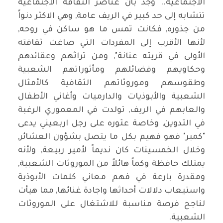
الاجتماعية.. وجدَ بأن عناصر الثقافة الاجتماعية
تتشابه إلى حد كبير في الريف عامة, وهي الاكثر دنواً
من جذوره, فكانت تمس ما هو ساكن في روحه,
لأنها الأقرب إلى المفردات التي صاغت ثقافته
الأولى في قريته عنانة", ومن تراثهم وعقائدهم
وحكاويهم وفضائلهم ومأثوراتهم الشعبية
وطقوسهم وموروثاتهم الثقافية كالأمثال
الشعبية والأبوذيات والدارميات وأغاني الأطفال
والعابهم في الريف, تولدت في المعموري الرغبة
في التدوين, وخاصة عثوره على رجل اربعيني يدعى
"كمبر" فهو فهيم بكل ما يتصل بشؤون العشائر,
وخلال الخمسينات كان نديماً لأمير ربيعة, ولأنه
يمتلك حافظة وكماً هائلاً من الموروثات الشعبية,
ومقدرة بارعة في فهم معاني كلمات الأبوذية
واستيعاب دلالات أحداثها واجادة غنائها, مما هيأت
لناجح فرصة مناسبة للاشتغال على الموروثات
الشعبية.