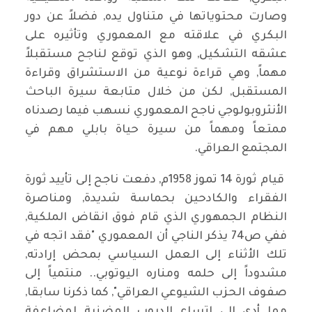
وصارت محتوياتها في متناول يده, فضلاً عن دور
البكري في علاقته مع المعموري وتأثيره على
عشقه التشكيل, وهو الذي توقع لناجح مستقبلاً
مهماً, وهي قراءة نوعية من الاستشراق وقراءة
المستقبل, لكن من خلال متابعة سيرة الباحث
الأنثروبولوجي ناجح المعموري نسهب فيما رصدناه
ممتعاً ومهماً من سيرة حياة بابلي مهم في
المجتمع العراقي.
قيام ثورة 14 تموز 1958م, دفعت ناجح إلى تأييد ثورة
الفقراء والكادحين بحماسة شديدة, ومناصرة
النظام الجمهوري الذي قام فوق انقاض الملكية,
ففي ص74 يذكر الناجي أن المعموري "فقد اتجه في
تلك الأثناء إلى العمل السياسي بمحض إرادته,
مشدوداً إلى حلمه ومناره اليوتوبي.. منتمياً إلى
صفوف الحزب الشيوعي العراقي", كما ذكرنا سابقا,