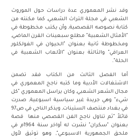
وقد نشر المعموري عدة دراسات حول الموروث
الشعبي في مجلة التراث الشعبي, كما مكنته من
كتابة نصوصه القصصية, وأن يكتب مخطوطة في
"الأمثال الشعبية" مطلع سبعينات القرن الماضي,
ومخطوطة ثانية بعنوان "الحيوان في الفولكلور
العراقي" والثالثة بعنوان "الألعاب الشعبية في
الحلة".
أما الفصل الثالث من الكتاب فقد تضمن
الاشتغالات الأدبية وما كتبه ناجح المعموري في
مجال الشعر الشعبي, وكان يراسل المعموري "كل
شيء" وهي جريدة غير سياسية اسبوعية, صدرت
في بغداد منتصف الستينات, ويذكر الناجي في ص97
قائلاً "ثم تناول ناجح الفن القصصي منها قصة
بعنوان "سكران" نشرت له أواخر سنة 1964م في
ملحق الجمهورية الاسبوعي", وهو توثيق لأول