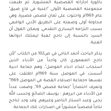
باكورة اجازاته القصصية المنشورة, ثم طبعت
مجموعته القصصية الأولى "اغنية في قاع ضيق"
عام 1969م واحتوت على ثمان قصص قصيرة, وهي
محاولة أولى وضعته على الطريق الأدبي الواقعي
بسبب التزامه اليساري التقدمي, ويمكن القول أن
السرد بالنسبة إلى ناجح لعبة ليمتلك ادواتها
الفنية.
يذكر الباحث أحمد الناجي في ص102 من الكتاب "لأن
ناجح المعموري كان واحداً من الأدباء الذين
استجاب لنداء ادباء الموصل", وهم جماعة ادبية
أسست في الموصل سنة 1969م اطلقت على
نفسها «جماعة اصدقاء القصة في الموصل 1969"
وتعرف اختصاراً "جماعة قصص 69", وضمت عدداً
من الأدباء من ابرزهم : يوسف الصائغ وحسب الله
يحيى وعبد الستار الناصر وغيرهم, وقد وجد لناجح
نتاجاً قصصياً منشوراً في اصدارات تلك الجماعة.