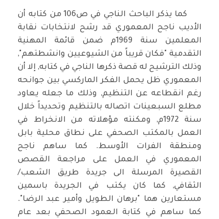
كما يذكر الباحث الناجي في ص106 من كتابه أن
الأديب ناجح المعموري قد رشح لانتخابات نقابة
المعلمين سنة 1969م ضمن قائمة المهنية
التقدمية "فكان قريباً من الشيوعيين وانشطتهم",
وذلك الترشيح له قصة ذكرها الناجي في كتابه, إلا أن
المعموري ظل يحمل الفكر الماركسي بين جوانحه
رغم انقطاعه عن التنظيم, وذلك ما جعله يعاود
مطلع السبعينات اتصاله بالتنظيم وتحديداً خلال
سنة 1972م, ومكنته مؤهلاته من الانخراط في
العمل بالمكتب الصحفي على نطاق محلية بابل
ومنطقة الفرات الأوسط. كما ساهم ناجح
المعموري في العمل على مراجعة القصص
القصيرة المرسلة الى جريدة طريق الشعب/
الثقافي, كما كان يكتب في الجريدة باسمين
مستعارين هما "برهان الطويل وأمير عبد الرضا".
كما ساهم في كتابة العمود الصحفي بعد عام