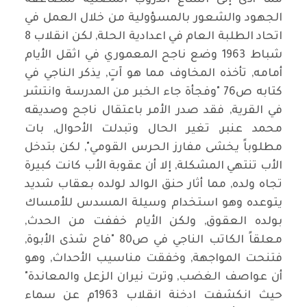
مما أدى إلى اتساع الدروب المضنية لمضاعفة
الجهود والشعور بالمسؤولية من خلال العمل في
اتحاد الطلبة العام في اعدادية الحلة, لكن انقلاب 8
شباط 1963 وضع ناجح المعموري في اثقل الأيام
أمامه, تأخذه المخاوف مما هو آتٍ, يذكر الناجي في
كتابه ص76 "وفجأة جاء الخبر من المدرسة وانتشر
في القرية, فقد صدر الأمر باعتقال ناجح وصديقه
محمد عنبر, تغير الحال وتبدلت الأحوال, بات
مطلوباً يخشى مفارز الحرس القومي", لكن بتدخل
الأب تنتهي المشكلة, إلا أن عقوبة الأب كانت كبيرة
تجاه ولده, مما أثار حنق الوالد لولده بعقاب شديد
يتوعده وهو استخدام وسيلة المسدس للأمساك
بولده العقوق, ولكن الأيام خففت من الحدث,
معلقاً الكاتب الناجي في ص80 "فاح شذى الأبوة,
فتنحت المواجهة, وخفقت مناسيب الأحداث, وهو
أن عواصف الغضب, وترت نيران الزعل والمعاندة"
حيث انكشفت ادخنة انقلاب 1963م عن سماء