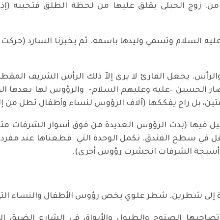
امن. زوج الحبلى يقلق عليها من لحظة الطلق فتجيبه (إ
ليه السلام وتسمي وليدها باسمه. ثم يخبرنا السارد (حركت 
 والرأس. يجعل القارئ لا يرى إلاّ ذلك الرأس الشريف الم
أنصار الحسين –عليه وعليهم السلام- والرؤوس لها بعدها ا
متين، بل راح يفككها (آلاف الرؤوس لنساء وأطفال تطل من إل
قليل فيها (بدت الرؤوس العديدة من فوق أسوار الشرفات مت
قل في سطح الفندق. نكمل الوحدة التي قطعناها عند مفردة(م
 أسيجة الشرفات انحشرت رؤوس أخرى).
إلى شطرين. شطر علوي يخص رؤوس الأطفال والنساء التي 
تصاحبها الصنوج والطبول والأبواق في الشارع الضيق ا