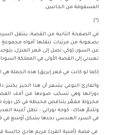
المسقوفة من الجانبين.
(*)
في الصفحة الثانية من القصة، ينتقل السرد
بصعوبة من مرثيات تنقلها أفواه مجموعةٍ لأ
عن السور، (وكي تصل إلى قعر المنزل، يتوجب
تعيدني إلى القصة الأولى في المملكة السودا
(كما لو كانت في قعر إبريق) هذه الجملة هي 
دورانها وهي تسكب ضوءها من آلاف الفص
مخروط مقعّر يتناقص محيطه في كل دورة طواف
وتلتمّ هناك- كوجه نوراني – تطل أعينه العد
في السرد الهندسي نجدها بشكل أوسع في قصة
في قصة (أمنية القرد) مريم هادي جالسة ف