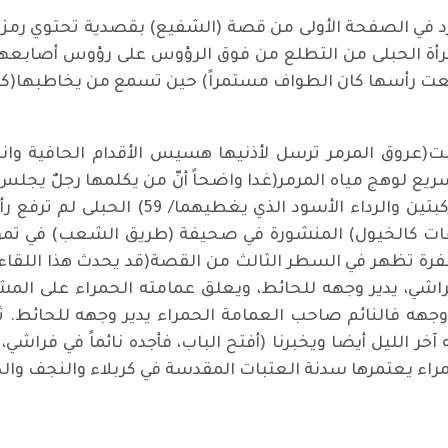
ارد في الصفحة الأولى من قصة (الشفيع) بقصدية تحتوي رم
لمرأة الحبلى من التطلع من فوق الرؤوس على رؤوس أصابعه
حين رفعت رأسها كان الطواف مستمراً) حين تسمع من يخاطبها(ك
عروق المرمر ترسل لأذنيها هسيس الأقدام الحافية وان
ريع لوهج مياه المرمر(غدا واضحاً أنّ من يكلمها رجلٌ يجلس 
بمستوى حدقتيها – حدقتي الغريق- نتوء الركب
ير(في درجة 45 مئوي) الشفرة تظهر في السطر الثالث من القصة(قد يحدث هذ
ي فراشي، يدير وجهه للحائط، ويعلق عمامته الحمراء على ال
 وجهه فالنائم صاحب العمامة الحمراء يدير وجهه للحائط.
آخر الليل أيضا ويخبرنا (أفتح الباب، فأجده نائماً في فراشي
اء يعتمرها سدنة العتبات المقدسة في كربلاء والنجف وال