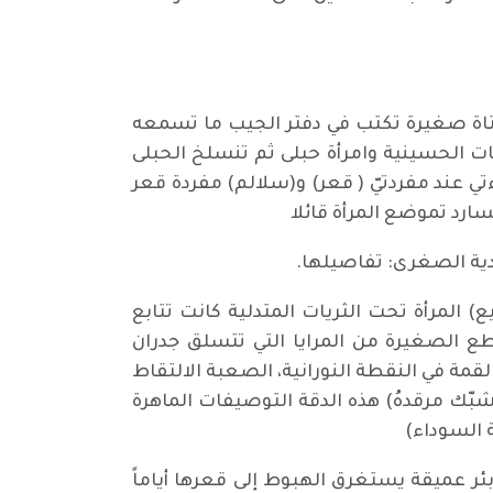
فتاة صغيرة تكتب في دفتر الجيب ما تسمعه
ات الحسينية وامرأة حبلى ثم تنسلخ الحبلى
ي عند مفردتيّ ( قعر) و(سلالم) مفردة قعر
ارد تموضع المرأة قائلا
ردية الصغرى: تفاصيلها.
 دلالات غزيرة. وهناك قعر مختلف في ص56 من قصة (الشفيع) المرأة تحت الثريات المتدلية كانت تتابع
لصغيرة من المرايا التي تتسلق جدران
مة في النقطة النورانية، الصعبة الالتقاط
شبّك مرقدهُ) هذه الدقة التوصيفات الماهرة
 السوداء)
 عميقة يستغرق الهبوط إلى قعرها أياماً