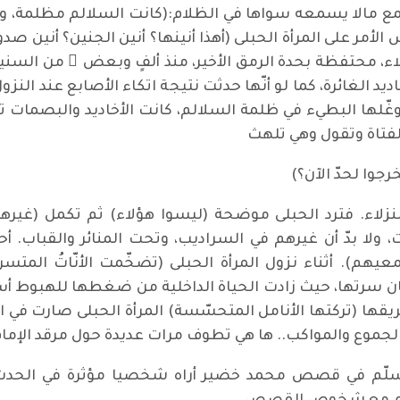
 مالا يسمعه سواها في الظلام:(كانت السلالم مظلمة، والغر
تبس الأمر على المرأة الحبلى (أهذا أنينها؟ أنين الجنين؟ أنين ص
لاء، محتفظة بحدة الرمق الأخير، منذ ألفٍ وبعض ٍ من السنين
ديد الغائرة، كما لو أنّها حدثت نتيجة اتكاء الأصابع عند الن
وغّلها البطيء في ظلمة السلالم، كانت الأخاديد والبصمات تن
فتاة وتقول وهي تلهث
رجوا لحدّ الآن؟)
لنزلاء. فترد الحبلى موضحة (ليسوا هؤلاء) ثم تكمل (غيره
لا بدّ أن غيرهم في السراديب، وتحت المنائر والقباب. أحي
عيهم). أثناء نزول المرأة الحبلى (تضخّمت الأنّاتُ المتس
ان سرتها، حيث زادت الحياة الداخلية من ضغطها للهبوط أ
طريقها (تركتها الأنامل المتحسّسة) المرأة الحبلى صارت ف
لجموع والمواكب.. ها هي تطوف مرات عديدة حول مرقد الإما
السلّم في قصص محمد خضير أراه شخصيا مؤثرة في الحدث 