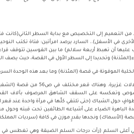
 من التعميم إلى التخصيص مع بداية السطر الثاني(كانت 
خرى في الأسفل).. السارد يرصد امرأتين: فتاة تكتب النوحي
 عليها أن تهبط أربعة سلالم) ما بين القوسين تتوقف قراءت
ء(المئذنة) وتحديدا إلى السطر الأول في القصة، حيث يصف الس
الخلية الموقوتة في قصة (المئذنة) وما بعد هذه الوحدة الس
والقارئ النوعي يشعر أن هذا الحيز يكتنز
وص وتعكسه على السقف الشاهق المرصوف بآلاف القطع ا
ٍ حول الشباك (حتى تلتقي كلّها في مرآة واحدة عند قعر الق
يدة الباهرة الضياء على أشياعه الطائفين تحت قبته وحول م
 (الأسماك) ونجدها بقدرٍ موزن في كافة (سرديات المملكة
ي أعلى السلم (رأت درجات السلم الضيقة وهي تغطس في بئر