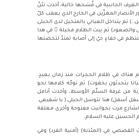
ف الجانبية في فُسَحها خالية، أخذت تئنّ
دور الأنصار المعزّين في الخارج الذي يعقب كلّ
..) ثم يتداخل العياني بالمتخيل لدى الحبلى
زول والصعود) ثم يبث الظلام مخيلة ً في هذا
تظم في خفاءٍ حيّ إلى أصابه تمتدّ لتحضنها
م هناك في ظلام الحجرات منذ زمان بعيدٍ.
انا يتحدثون بخفوت) ثم توجّه كلامها نحو
ربة من غرفة السلّم الأوسط، وأخذت أنامل
سفل أسفل) هنا تتوسل الحبلى ( يا شفيعي.
ي الشارع مرت بحوانيت مفتوحة وأخرى مغلقة
م الحسين عليه السلام.
القصصي في (المئذنة) (أمنية القرد) وفي