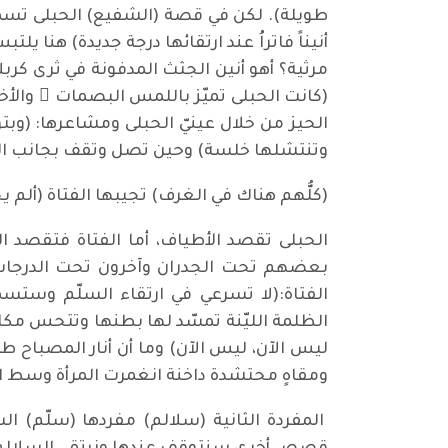
طويلة). لكن في قصة (الشفيع) الحبلى تسمع
أنيناً فاتراُ عند ارتقائها درجة جديدة) هنا يل
مرثية؟ أهو أنين الجثث المدفونة في ثرى كرب
(كانت الحبلى تميّز باللمس البصمات ِ والأخا
الحيز من خلال عينيّ الحبلى ومشاعرها: (وبت
وتنتشلها خلسة) وحين تصل وتقف بجانب ال
(كلُّهم هناك في الغرف) تجيبها الفتاة (ألم يخ
الحبلى تقصد الأطياف، أما الفتاة فتقصد ا
بعضهم تحت الجدران وآخرون تحت الدرجات، و
الفتاة:(لا تسرعي في ارتقاء السلّم وستسم
الظلمة الليّنة تمسّد لها بطنها وتتحس مك
ليس الآن، ليس الآن) وما أن أنار المصباح 
ومقاهٍ محتشدة داخنة انغمرت المرأة وسط ا
المفردة الثانية (سلالم) مفردها (سلّم) 