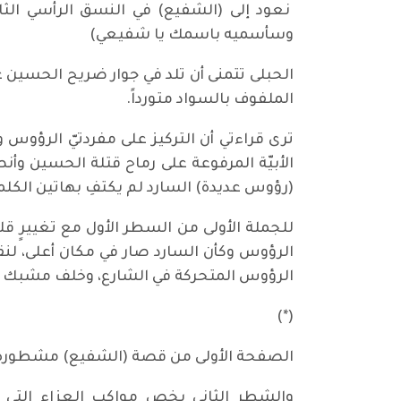
نعود إلى (الشفيع) في النسق الرأسي الث
وسأسميه باسمك يا شفيعي)
الحبلى تتمنى أن تلد في جوار ضريح الحسين ع
الملفوف بالسواد متورداً.
ترى قراءتي أن التركيز على مفردتيّ الرؤوس
الأبيّة المرفوعة على رماح قتلة الحسين و
(رؤوس عديدة) السارد لم يكتفِ بهاتين الكل
للجملة الأولى من السطر الأول مع تغييرٍ 
الرؤوس وكأن السارد صار في مكان أعلى، لن
الرؤوس المتحركة في الشارع، وخلف مشبك
(*)
الصفحة الأولى من قصة (الشفيع) مشطورة 
والشطر الثاني يخص مواكب العزاء التي 