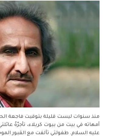
منذ سنوات ليست قليلة بتوقيت فاجعة الحسي
أمهاته في بيت من بيوت كربلاء، تأجرّهُ عائ
عليه السلام. طفولتي تآلفت مع القبور الموج