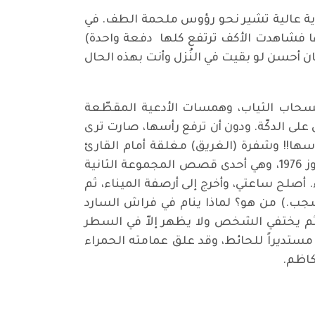
زية عالية تشير نحو رؤوس ملحمة الطف. في
ا فشاهدت الأكف ترتفع كلها دفعة واحدة)
ان أحسن لو بقيت في النُزل وأنت بهذه الحال
سحاب الثياب، وهمسات الأدعية المقطّعة
على الدكّة. ودون أن ترفع رأسها، صارت ترى
تين والرداء الأسود الذي يغطيهما/ 59) الحبلى لم ترفع رأسها!! وشفرة (الغريق) مغلقة أمام القارئ
النوعي!! هذه الشفرة تعيدني إلى قصة (ساعات كالخيول) المنشورة في صحيفة (طريق الشعب) في تموز 1976، وهي أحدى قصص المجموعة الثانية
ا اللقاء. أصلح ساعتي، وأخرج إلى أرصفة الميناء، ثم
مشجب.) من هو؟ لماذا ينام في فراش السارد
 ثم يختفي الشخص ولا يظهر إلاّ في السطر
، مستديراً للحائط، وقد علق عمامته الحمراء
كاظم.